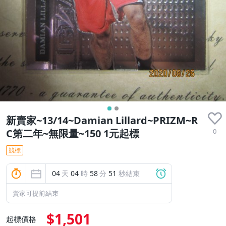
新賣家~13/14~Damian Lillard~PRIZM~R
0
C第二年~無限量~150 1元起標
競標
04
天
04
時
58
分
50
秒結束
賣家可提前結束
$1,501
起標價格