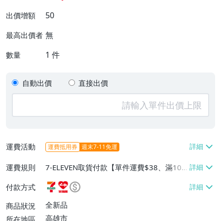
50
出價增額
無
最高出價者
1
件
數量
自動出價
直接出價
運費活動
運費抵用券
週末7-11免運
運費規則
7-ELEVEN取貨付款【單件運費$38、滿100
件或消費滿$1000000免運費】、7-ELEVEN
付款方式
取貨不付款【單件運費$38】、萊爾富取貨
付款【單件運費$60、滿50件或消費滿$30
全新品
商品狀況
0000免運費】、郵局掛號【單件運費$50、
高雄市
所在地區