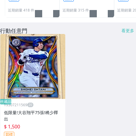
近期銷量 418 件
近期銷量 315 件
近期銷量 20
行動任意門
看更多
收藏品
Y9307211569
低限量!大谷翔平75張!稀少釋
出
$ 1,500
競標