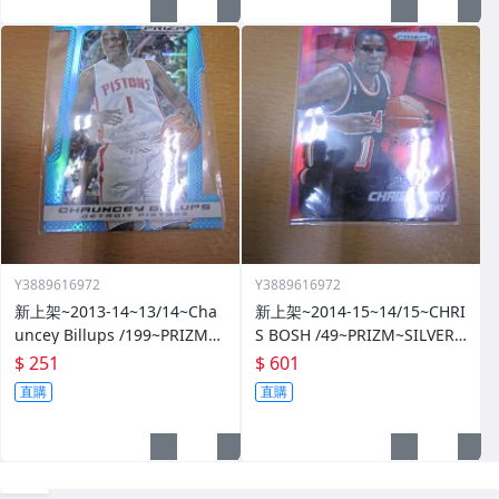
Y3889616972
Y3889616972
新上架~2013-14~13/14~Cha
新上架~2014-15~14/15~CHRI
uncey Billups /199~PRIZM~S
S BOSH /49~PRIZM~SILVER~
ILVER~藍亮~限量/199~10601
紅亮~低限量/49~1060114-1
$ 251
$ 601
14-1
直購
直購