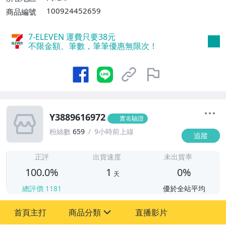
滿30件或消費滿$30000免運費】
100924452659
商品編號
7-ELEVEN 運費只要
38
元
不限金額、筆數，筆筆優惠無限次！
Y3889616972
實名驗證
粉絲數
659
9小時前上線
追蹤
1
正評
出貨速度
未出貨率
100.0%
1
0%
天
總評價
1181
優於全站平均
首頁主打
商品分類
直播影片
sign