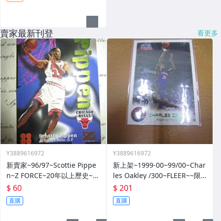
賣家最新刊登
看更多
Y3889616972
Y3889616972
新賣家~96/97~Scottie Pippe
新上架~1999-00~99/00~Char
n~Z FORCE~20年以上歷史~無
les Oakley /300~FLEER~~限
限量~
量/300~1060114-1
$ 60
$ 201
直購
直購