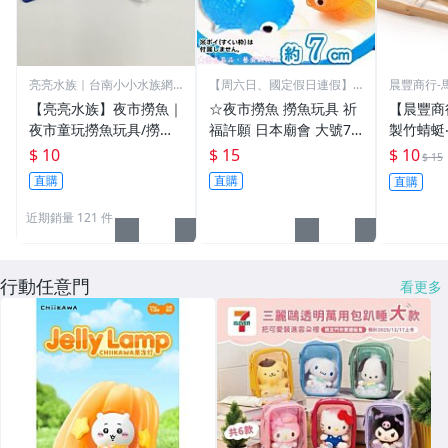
亮亮水族｜台南小小水族網
【周六日、國定假日連假】
晨豐商行-
路門市
不出貨
玩
【亮亮水族】夜市撈魚｜
☆夜市撈魚 撈魚玩具 祈
【晨豐商
夜市童玩撈魚玩具/撈魚
福許願 日本廟會 大號7c
製竹蜻蜓
框/撈魚網框（現貨藍
m 超可愛迷你小金魚 洗
製/保證
$ 10
$ 15
$ 10
$ 15
色；不含紙）。多件優惠
澡玩具 洗澡動物 新年禮
蜓-原色-
直購
直購
直購
物
近期銷量 121 件
行動任意門
看更多