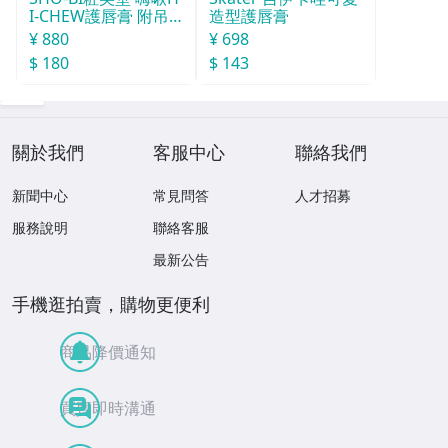
I-CHEW護唇膏 附吊
造型護唇膏
飾(款式隨機)
¥ 880
¥ 698
$ 180
$ 143
關於我們
客服中心
聯絡我們
新聞中心
常見問答
人才招募
服務說明
聯絡客服
最新公告
手機逛拍賣，購物更便利
商品降價通知
買賣即時溝通