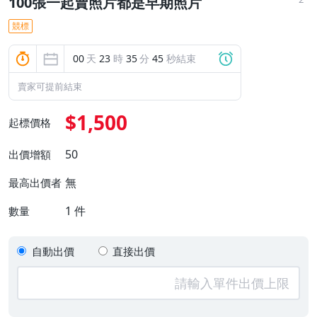
100張一起賣照片都是早期照片
競標
00
天
23
時
35
分
44
秒結束
賣家可提前結束
$1,500
起標價格
50
出價增額
無
最高出價者
1
件
數量
自動出價
直接出價