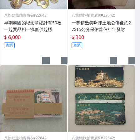
八旗勁旅拍賣廣&#22642;
八旗勁旅拍賣廣&#22642;
早期泰國的紀念章總計有50枚
一尊精緻笑咪咪土地公佛像約2
一起賣品相一流低價起標
7x15公分保佑善信年年發財
$ 6,000
$ 300
直購
直購
八旗勁旅拍賣廣&#22642;
八旗勁旅拍賣廣&#22642;