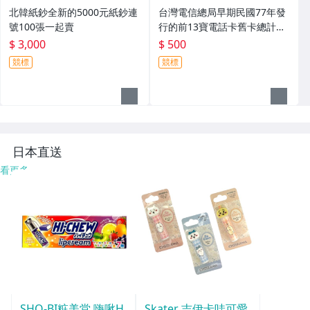
北韓紙鈔全新的5000元紙鈔連
台灣電信總局早期民國77年發
號100張一起賣
行的前13寶電話卡舊卡總計有
3張一起賣
$ 3,000
$ 500
競標
競標
日本直送
看更多
SHO-BI粧美堂 嗨啾H
Skater 吉伊卡哇可愛