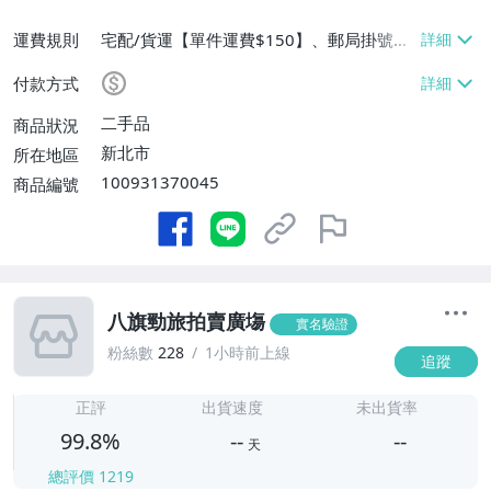
運費規則
宅配/貨運【單件運費$150】、郵局掛號
【單件運費$60、消費滿$5000免運費】
付款方式
二手品
商品狀況
新北市
所在地區
100931370045
商品編號
八旗勁旅拍賣廣塲
實名驗證
粉絲數
228
1小時前上線
追蹤
-
-
正評
出貨速度
未出貨率
99.8%
--
--
天
總評價
1219