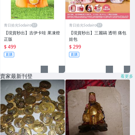
青日拾光Sodairo
青日拾光Sodairo
⁠【現貨秒出】吉伊卡哇 果凍燈
⁠【現貨秒出】三麗鷗 透明 痛包
正版
娃包
$ 499
$ 299
直購
直購
賣家最新刊登
看更多