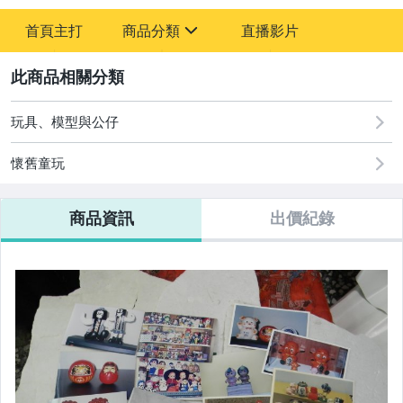
-
首頁主打
商品分類
直播影片
-
sign
圖書/影音/文具
2
成人專區
玩具、模型與公仔
古董、藝術與礦石
懷舊童玩
玩具、模型與公仔
商品資訊
出價紀錄
偶像、球員卡與郵幣
女裝與服飾配件
運動、戶外與休閒