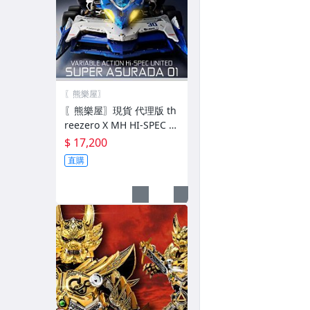
〖熊樂屋〗
〖熊樂屋〗現貨 代理版 th
reezero X MH HI-SPEC 閃
電霹靂車 超級阿斯拉01 完
$ 17,200
全變形 附展示盒
直購