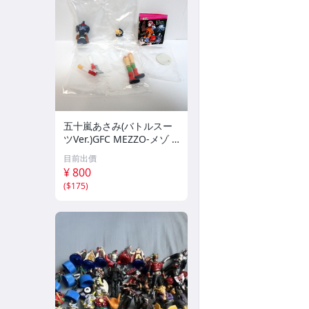
五十嵐あさみ(バトルスー
ツVer.)GFC MEZZO-メゾ F
eaturing フィギュア レア
目前出價
バージョン■美少女フィギ
¥ 800
ュア/未開封品/当時物/希
(
$175
)
少