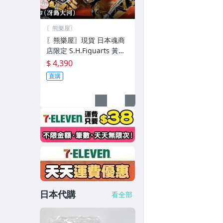
〖熊樂屋〗
〖熊樂屋〗現貨 日本魂商
店限定 S.H.Figuarts 黃金
騎士牙狼 冴島大河 真骨彫
$ 4,390
製法 真骨雕
直購
日本代購
看全部