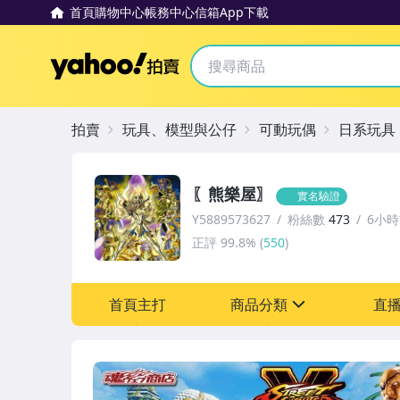
首頁
購物中心
帳務中心
信箱
App下載
Yahoo拍賣
拍賣
玩具、模型與公仔
可動玩偶
日系玩具
〖熊樂屋〗
實名驗證
Y5889573627
粉絲數
473
6小
正評
99.8%
(
550
)
首頁主打
商品分類
直
sign
玩具、模型與公仔
電玩遊戲與主機