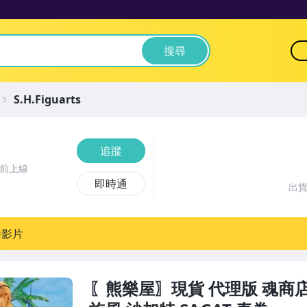
搜尋
S.H.Figuarts
追蹤
時前上線
即時通
出
播影片
〖熊樂屋〗現貨 代理版 魂商店限定 