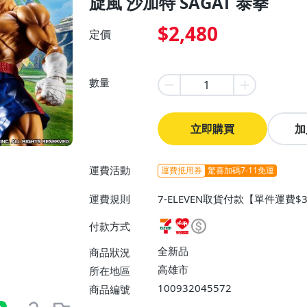
旋風 沙加特 SAGAT 泰拳
$2,480
定價
數量
立即購買
加
運費活動
運費抵用券
驚喜加碼7-11免運
運費規則
7-ELEVEN取貨付款【單件運費
0】、宅配/貨運【單件運費$16
付款方式
全新品
商品狀況
高雄市
所在地區
100932045572
商品編號