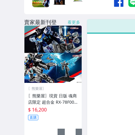
賣家最新刊登
看更多
〖熊樂屋〗
〖熊樂屋〗現貨 日版 魂商
店限定 超合金 RX-78F00/E
鋼彈 Re:PACKAGE +EX-00
$ 16,200
1璃羽裝備
直購