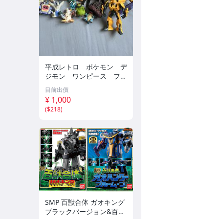
平成レトロ ポケモン デ
ジモン ワンピース フィ
ギュア 大量まとめ売り 特
目前出價
撮 アニメ ゲーム キャラク
¥ 1,000
ター ジャンク品
(
$218
)
SMP 百獣合体 ガオキング
ブラックバージョン&百獣