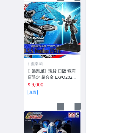
〖熊樂屋〗
〖熊樂屋〗現貨 日版 魂商
店限定 超合金 EXPO2025
EX-001 鋼彈 璃羽裝備 無
$ 9,000
本體
直購