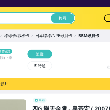
搜尋
棒球卡/職棒卡
日本職棒/NPB球員卡
BBM球員卡
實名驗證
追蹤
鐘前上線
即時通
播影片
店鋪
四G 樂天金鷹 - 島基宏 ( 20