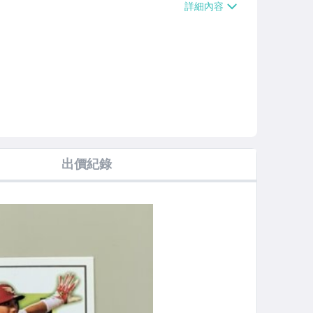
滿$700免運費】、低溫配送【單件運費
出價紀錄