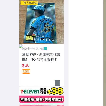
超人氣賣家
老D小卡交流小鋪
瀾 阪神虎 - 新庄剛志 (95B
BM，NO.457) 金簽特卡
$ 30
競標