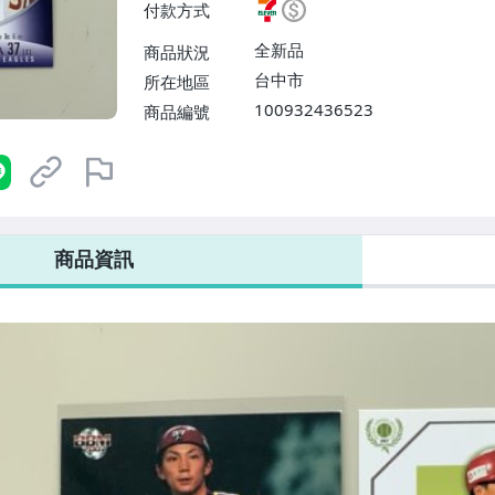
付款方式
【單件運費$31、滿10件或消費
$60】
全新品
商品狀況
台中市
所在地區
100932436523
商品編號
7-ELEVEN 運費只要
38
元
不限金額、筆數，筆筆優惠無限次！
商品資訊