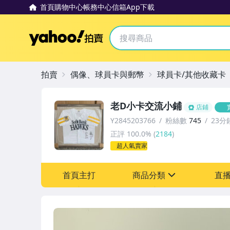
首頁
購物中心
帳務中心
信箱
App下載
Yahoo拍賣
拍賣
偶像、球員卡與郵幣
球員卡/其他收藏卡
老D小卡交流小鋪
店鋪
Y2845203766
粉絲數
745
23分
正評
100.0%
(
2184
)
超人氣賣家
首頁主打
商品分類
直
sign
其它