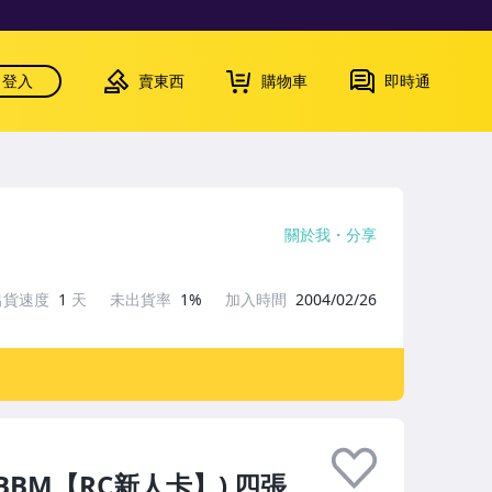
登入
賣東西
購物車
即時通
關於我
分享
出貨速度
1
天
未出貨率
1%
加入時間
2004/02/26
07BBM【RC新人卡】) 四張