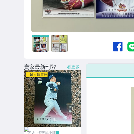
賣家最新刊登
看更多
超人氣賣家
老D小卡交流小鋪