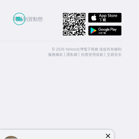
APP St
商品到貨動態
Google
©
2026
Yahoo台灣電子商務 保留所有權利
服務條款
隱私權
拍賣使用規範
交易安全