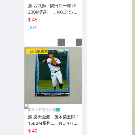
瀾 西武獅 - 隅田知一郎 (2
2BBM系列一，NO.319) R
C新人卡
$ 45
直購
超人氣賣家
老D小卡交流小鋪
瀾 樂天金鷹 - 茂木榮五郎 (
16BBM系列二，NO.471)
RC新人卡
$ 40