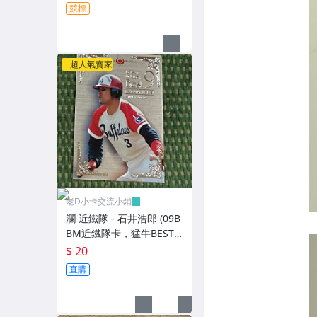
競標
超人氣賣家
老D小卡交流小鋪
瀾 近鐵隊 - 石井浩郎 (09B
BM近鐵隊卡，猛牛BEST 9
特卡，NO.B3) 狼主
$ 20
直購