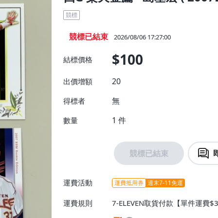
競標
競標已結束
2026/08/06 17:27:00
$100
結標價格
20
出價增額
無
得標者
1
件
數量
競標已結束
運費活動
運費抵用券
週末7-11免運
運費規則
7-ELEVEN取貨付款【單件運費$
$38】、宅配/貨運【單件運費$