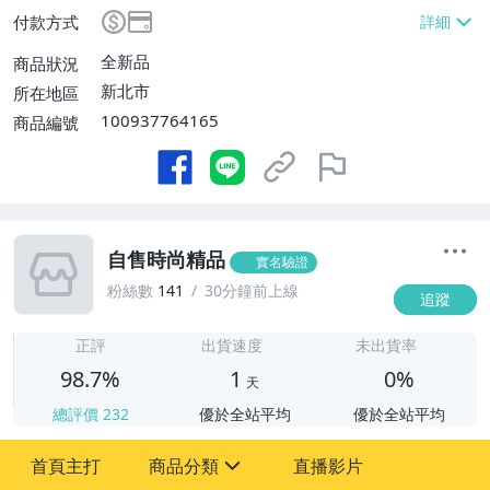
付款方式
全新品
商品狀況
新北市
所在地區
100937764165
商品編號
自售時尚精品
實名驗證
粉絲數
141
30分鐘前上線
追蹤
1
正評
出貨速度
未出貨率
98.7%
1
0%
天
總評價
232
優於全站平均
優於全站平均
首頁主打
商品分類
直播影片
sign