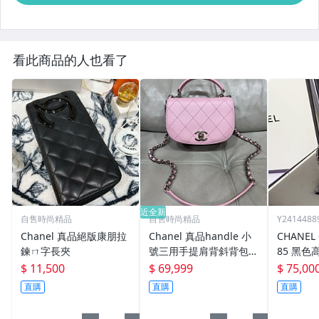
看此商品的人也看了
近全新
自售時尚精品
自售時尚精品
Y2414488
Chanel 真品絕版康朋拉
Chanel 真品handle 小
CHANEL
鍊ㄇ字長夾
號三用手提肩背斜背包絕
85 黑
版小豬包牛皮亮銀
38mm
$ 11,500
$ 69,999
$ 75,00
直購
直購
直購