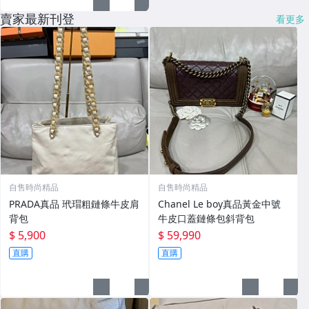
賣家最新刊登
看更多
自售時尚精品
自售時尚精品
PRADA真品 玳瑁粗鏈條牛皮肩
Chanel Le boy真品黃金中號
背包
牛皮口蓋鏈條包斜背包
$ 5,900
$ 59,990
直購
直購