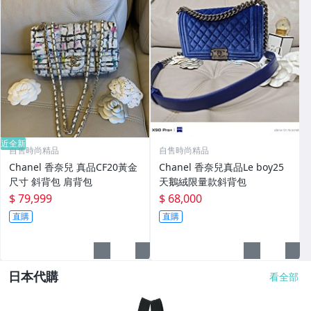
近全新
自售時尚精品
自售時尚精品
Chanel 香奈兒 真品CF20黃金
Chanel 香奈兒真品Le boy25
尺寸 斜背包 肩背包
天鵝絨限量款斜背包
$ 79,999
$ 68,000
直購
直購
日本代購
看全部