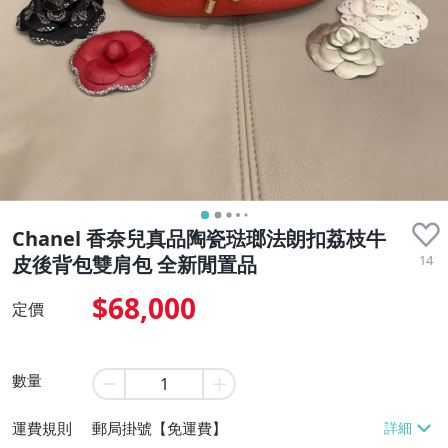
Chanel 香奈兒真品陶瓷琺瑯法朗扣荔枝牛
14
皮後背包雙肩包 全新閒置品
$68,000
定價
數量
運費規則
郵局掛號【免運費】