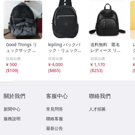
Good Things リ
kipling バックパ
送料無料 匿名
ュックサック グ
ック・リュック
レディース リュ
レー メッシュポ
レディース キプ
ック 防水 ミニバ
目前出價
目前出價
目前出價
ケット付き デイ
リング 中古 古
ックパック PUレ
¥ 500
¥ 4,000
¥ 1,170
¥
パック
着
ザー デイパック
(
$109
)
(
$865
)
(
$253
)
(
ブラック
關於我們
客服中心
聯絡我們
新聞中心
常見問答
人才招募
服務說明
聯絡客服
最新公告