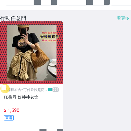
行動任意門
看更多
好棒棒衣舍~可付款後超商取
貨
FB搜尋 好棒棒衣舍
$ 1,690
直購