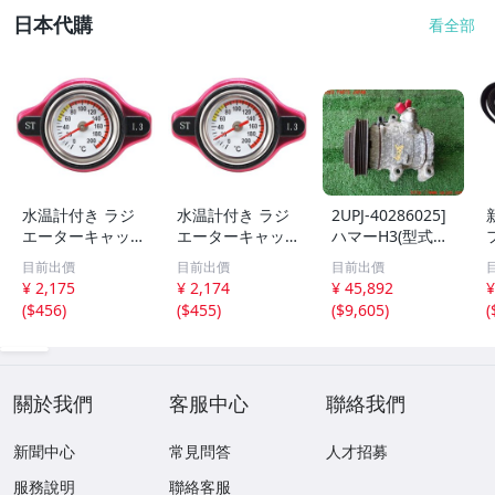
日本代購
看全部
水温計付き ラジ
水温計付き ラジ
2UPJ-40286025]
エーターキャップ
エーターキャップ
ハマーH3(型式不
開弁圧1.3k Bタイ
開弁圧1.3k Bタイ
明)エアコンコン
目前出價
目前出價
目前出價
プ トヨタ/日産/ス
プ トヨタ/日産/ス
プレッサー 中古
¥ 2,175
¥ 2,174
¥ 45,892
¥
ズキ/スバル/マツ
ズキ/スバル/マツ
1
(
$456
)
(
$455
)
(
$9,605
)
(
ダ/ダイハツ/ホン
ダ/ダイハツ/ホン
2
ダ/三菱
ダ/三菱
關於我們
客服中心
聯絡我們
新聞中心
常見問答
人才招募
服務說明
聯絡客服