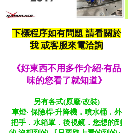
原廠型尾燈.紅白晶鑽尾燈
黑框尾燈.圓燈型尾燈.LED尾燈
前後保桿側燈.後保桿LED反光片
原廠型霧燈.晶鑽及燻黑霧燈.
各車系LED後保桿下霧燈
專用型魚眼霧燈.光圈魚眼霧燈
BMW光圈燈泡.CCFL光圈
LED第三剎車燈.LED燈泡
各車系專用DRL日行燈
車身標誌MARK.車身飾條
前後保桿.前後下巴.側裙.尾翼