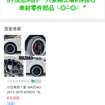
升降機.汽車零件.鈑金零件
內.外把手.後視鏡.LED後視鏡
大燈框.後燈框.側燈框.霧燈框
賣家推薦
煞車油門踏板.冷光迎賓踏板
排氣管.內龜板.下護板.擋泥板
牌照燈.室內燈.照地燈
原廠改裝水箱罩.通風網
各車系燈眉.空力套件
小亞車燈車體改裝╠
非常機車
小亞車燈＊新 MAZDA3
車用精品百貨類.各車系晴雨窗
2015-2016 ATMOS 18
吋 鋁圈 輪框 18*8.5 5/1
$ 6,000
避震器.卡鉗.來另片.短彈簧
08 ET40 5孔108 銀黑車
直購