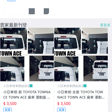
邊 鉚釘款
CUSCO / HARDRACE 各車系結構桿.拉桿
進氣套件 進氣系統 全系列
賣家最新刊登
看更多
其它
小亞車燈車體改裝╠
小亞車燈車體改裝╠
小亞車燈-新 TOYOTA TOWNA
小亞車燈-全新 TOYOTA TOW
CE TOWN ACE 廂車 運動版 尾
NACE TOWN ACE 廂車 運動
翼 鴨尾 素材 FRP
版 尾翼 鴨尾 素材 FRP
$ 3,500
$ 3,500
直購
直購