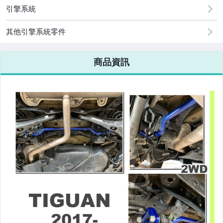
原廠=規格大燈.正廠大燈
引擎系統
改裝=R8燈眉款DRL大燈
其他引擎系統零件
改裝=晶鑽大燈.黑框大燈
商品資訊
改裝=光圈魚眼大燈.一般魚眼大燈
手工改=3D/CCFL/COB光圈魚眼大燈
客製=光圈魚眼導光條日行燈系列
超薄型HID氙氣燈泡.大燈燈泡
通用型DRL日行燈.R8日行燈
原廠型=角燈.晶鑽.黑框.黃角燈
前保桿小燈.晶鑽.黑框小燈
LED側燈.晶鑽.燻黑.黃側燈