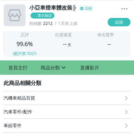
小亞車燈車體改裝╠
店鋪
實名驗證
追蹤
粉絲數
2212
1天前上線
-
-
正評
出貨速度
未出貨率
99.6%
--
--
天
總評價
5025
-
首頁主打
商品分類
直播影片
-
sign
2
汽機車精品百貨
汽車零件/配件
車組零件
其他汽車零配件