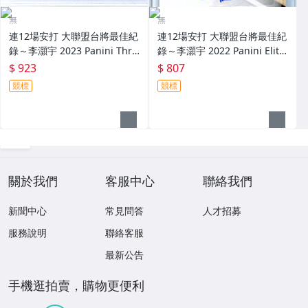
無
無
連12場安打 大聯盟台將最佳紀
連12場安打 大聯盟台將最佳紀
錄～李灝宇 2023 Panini Thre
錄～李灝宇 2022 Panini Elite
e And Two 限量25張新人原封
Extra Edition 實戰球衣簽名卡
$ 923
$ 807
四球衣簽名卡 Patch～
～
競標
競標
關於我們
客服中心
聯絡我們
新聞中心
常見問答
人才招募
服務說明
聯絡客服
最新公告
手機逛拍賣，購物更便利