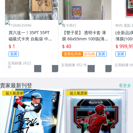
Y1068635996
魔卡商行
時尚.電影.
買六送一！35PT 55PT
【雙子星】 透明卡套 薄
(全新品)美
磁吸式卡夾 自黏袋 中華
膜 66x93mm 100張(薄)
薄膜(10
職棒球員卡 遊戲王 寶可
適用 BBM MLB Topps C
次到貨日期:
$ 1
$ 40
$ 999,9
夢PTCG 漫威 ultra pro
PBL 球員卡
直購
運費抵用券
折扣碼
直購
直購
可用
近期銷量 2622
近期銷量 452 件
近期銷量 6
件
賣家最新刊登
看更多
超人氣賣家
超人氣賣家