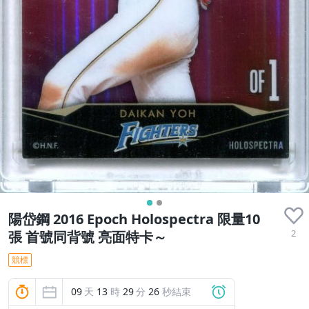
陽岱鋼 2016 Epoch Holospectra 限量10
2
張 首號同背號 亮面特卡～
競標
09
天
13
時
29
分
25
秒結束