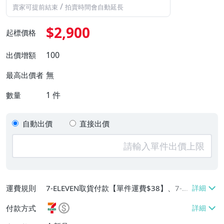
/
賣家可提前結束
拍賣時間會自動延長
$2,900
起標價格
100
出價增額
無
最高出價者
1
件
數量
自動出價
直接出價
運費規則
7-ELEVEN取貨付款【單件運費$38】、7-EL
EVEN取貨不付款【單件運費$38】、郵局掛
付款方式
號【單件運費$60、滿20件或消費滿$5000
0免運費】