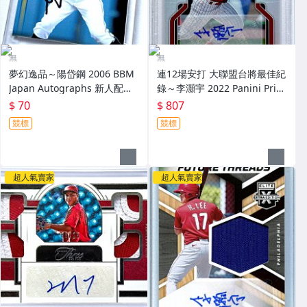
無
無
夢幻逸品～陽岱鋼 2006 BBM
連12場安打 大聯盟台將最佳紀
Japan Autographs 新人配布
錄～李灝宇 2022 Panini Priz
簽名卡 加蓋BBM鋼印 RC～
m Draft Picks 亮面新人簽名鑑
$ 70
$ 807
定卡 RC PSA 9～
競標
競標
超人氣賣家
超人氣賣家