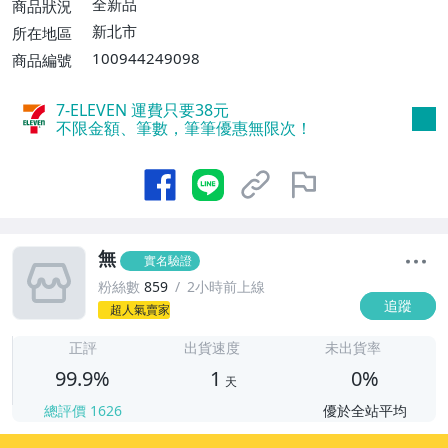
全新品
商品狀況
新北市
所在地區
100944249098
商品編號
7-ELEVEN 運費只要
38
元
不限金額、筆數，筆筆優惠無限次！
無
實名驗證
粉絲數
859
2小時前上線
追蹤
超人氣賣家
1
正評
出貨速度
未出貨率
99.9%
1
0%
天
總評價
1626
優於全站平均