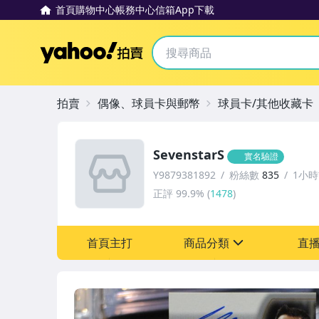
首頁
購物中心
帳務中心
信箱
App下載
Yahoo拍賣
拍賣
偶像、球員卡與郵幣
球員卡/其他收藏卡
SevenstarS
實名驗證
Y9879381892
粉絲數
835
1小
正評
99.9%
(
1478
)
首頁主打
商品分類
直
sign
成人專區
偶像、球員卡與郵幣