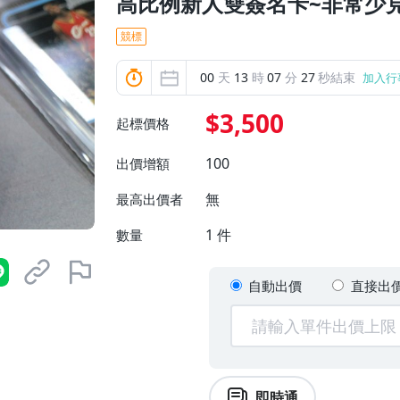
高比例新人雙簽名卡~非常少見 
競標
00
天
13
時
07
分
26
秒結束
加入行
$3,500
起標價格
100
出價增額
無
最高出價者
1
件
數量
自動出價
直接出
即時通