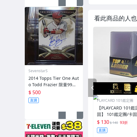
看此商品的人也
SevenstarS
2014 Topps Tier One Aut
o Todd Frazier 限量99張
PREV
簽名卡
$ 500
直購
PLAYCARD 101鑑定團
【PLAYCARD 101鑑
固】 101鑑定團/卡
一般卡夾 / 塑膠殼 尺
$ 130
93折
$ 140
直購