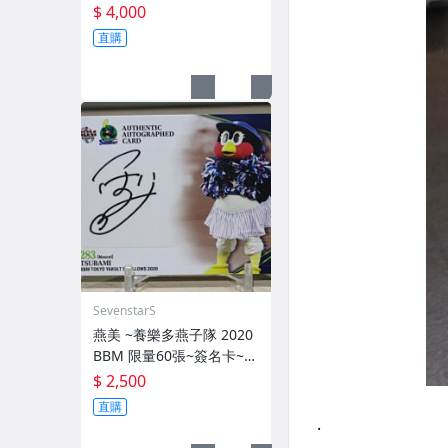
量10張 簽名卡~交換卡 已
$ 4,000
換回~ 簽背號41~西武獅日
直購
職3屆勝投王 勇士TML三冠
王 MVP~
SevenstarS
燕美 ~養樂多燕子隊 2020
BBM 限量60張~簽名卡~2
83 TSUBAMI~最強吉祥物
$ 2,500
燕九郎妹妹
直購