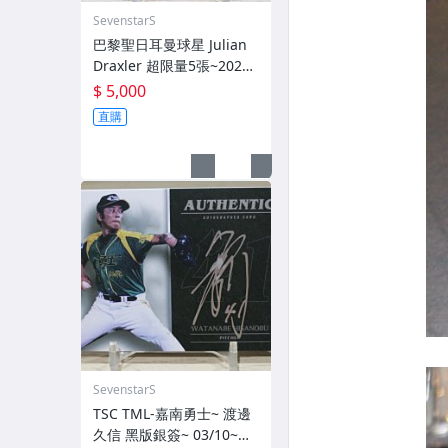
SevenstarS
巴黎聖日耳曼球星 Julian
Draxler 超限量5張~2021-
22 Topps Paris Saint-Ger
$ 5,000
main SSP 亮面簽名卡~
直購
SevenstarS
TSC TML-嘉南勇士~ 渡邊
久信 黑版銀簽~ 03/10~限