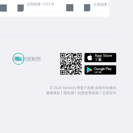
近期銷量 1533 件
近期銷量 272 件
APP St
商品到貨動態
Google
©
2026
Yahoo台灣電子商務 保留所有權利
服務條款
隱私權
拍賣使用規範
交易安全