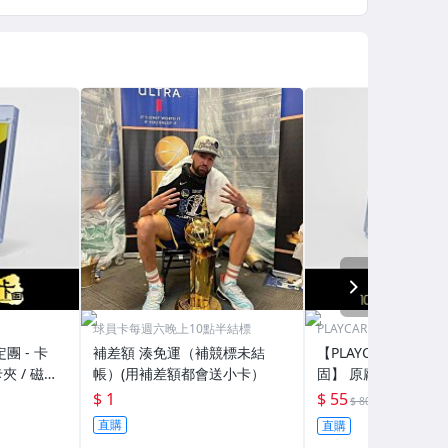
NEXT
球員卡每週六晚上10點半結標
PLAYCARD 101鑑定團
定團 - 卡
補差額 湊免運（補競標未結
【PLAYCARD 101鑑
夾 / 磁鐵
帳）(用補差額都會送小卡）
固】 原廠原裝 磁鐵卡
H130
殼 尺寸：55pt / CPH
$ 1
$ 55
69折
$ 80
直購
直購