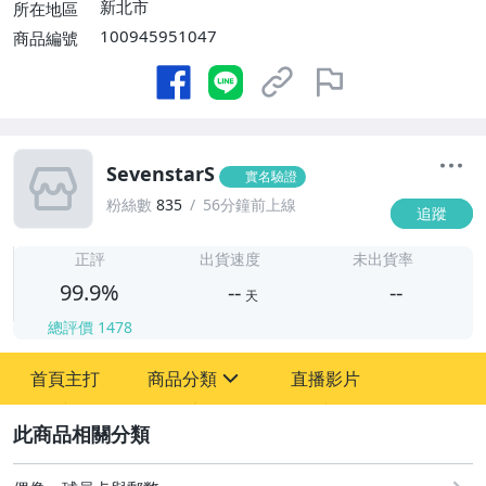
新北市
所在地區
100945951047
商品編號
SevenstarS
實名驗證
粉絲數
835
56分鐘前上線
追蹤
-
-
正評
出貨速度
未出貨率
99.9%
--
--
天
總評價
1478
-
首頁主打
商品分類
直播影片
-
sign
成人專區
2
偶像、球員卡與郵幣