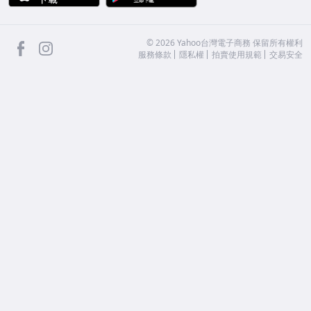
facebook
Instagram
©
2026
Yahoo台灣電子商務 保留所有權利
服務條款
隱私權
拍賣使用規範
交易安全