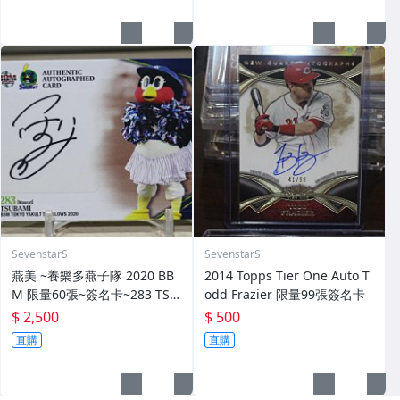
SevenstarS
SevenstarS
燕美 ~養樂多燕子隊 2020 BB
2014 Topps Tier One Auto T
M 限量60張~簽名卡~283 TSU
odd Frazier 限量99張簽名卡
BAMI~最強吉祥物 燕九郎妹妹
$ 2,500
$ 500
直購
直購