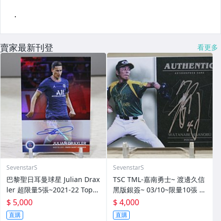
賣家最新刊登
看更多
SevenstarS
SevenstarS
巴黎聖日耳曼球星 Julian Drax
TSC TML-嘉南勇士~ 渡邊久信
ler 超限量5張~2021-22 Topp
黑版銀簽~ 03/10~限量10張 簽
s Paris Saint-Germain SSP
名卡~交換卡 已換回~ 簽背號4
$ 5,000
$ 4,000
亮面簽名卡~
1~西武獅日職3屆勝投王 勇士T
直購
直購
ML三冠王 MVP~