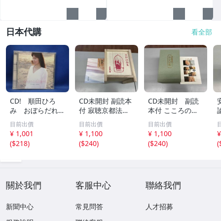
日本代購
看全部
CD! 順田ひろ
CD未開封 副読本
CD未開封 副読
み おぼらだれ
付 寂聴京都法話
本付 こころの
ん 帯付き OM
集 ユーキャン
扉 河合隼雄講話
目前出價
目前出價
目前出價
CD-16 42405
集
¥ 1,001
¥ 1,100
¥ 1,100
¥
(
$218
)
(
$240
)
(
$240
)
(
關於我們
客服中心
聯絡我們
新聞中心
常見問答
人才招募