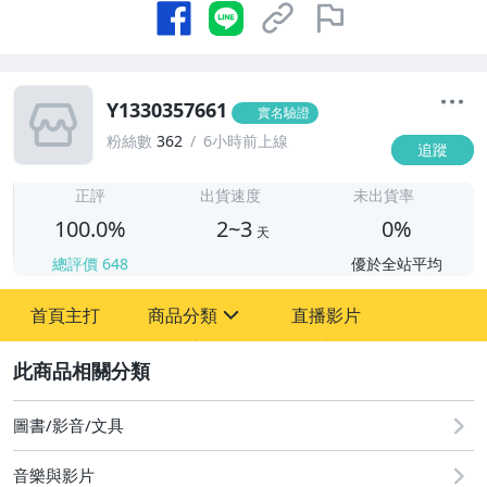
Y1330357661
實名驗證
粉絲數
362
6小時前上線
追蹤
2
正評
出貨速度
未出貨率
100.0%
2~3
0%
天
總評價
648
優於全站平均
首頁主打
商品分類
直播影片
sign
2
圖書/影音/文具
圖書/影音/文具
音樂與影片