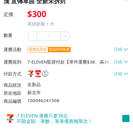
漢 宣傳單曲 全新未拆封
$300
定價
累積銷量
1
件
數量
運費活動
運費抵用券
驚喜$99免運
運費規則
7-ELEVEN取貨付款【單件運費$38、滿30
件或消費滿$10000免運費】、萊爾富取貨
付款方式
付款【單件運費$60、滿30件或消費滿$10
000免運費】、郵局掛號【單件運費$50、
全新品
商品狀況
滿50件或消費滿$20000免運費】
新北市
所在地區
100946241508
商品編號
7-ELEVEN 運費只要
38
元
不限金額、筆數，筆筆優惠無限次！