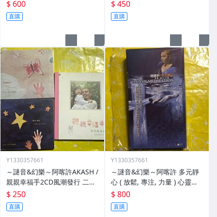
周華健，任賢齊，齊豫，陳淑
軀，私人情緒 宣傳單曲 二手保
$ 600
$ 450
樺，徐懷鈺，二手保存良好 宣
存良好 單曲。
直購
直購
傳片
Y1330357661
Y1330357661
～謎音&幻樂～阿喀許AKASH /
～謎音&幻樂～阿喀許 多元靜
親親幸福手2CD風潮發行 二手
心 ( 放鬆, 專注, 力量 ) 心靈音
保存良好，缺外盒
樂 2014風潮發行 3CD+DVD
$ 250
$ 800
二手保存良好片況新
直購
直購