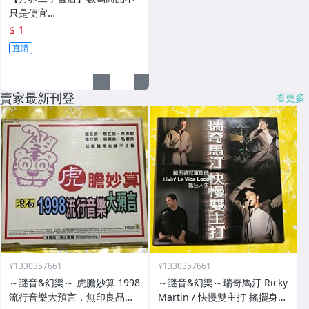
只是便宜…
$ 1
直購
賣家最新刊登
看更多
Y1330357661
Y1330357661
～謎音&幻樂～ 虎膽妙算 1998
～謎音&幻樂～瑞奇馬汀 Ricky
流行音樂大預言，無印良品，
Martin / 快慢雙主打 搖擺身