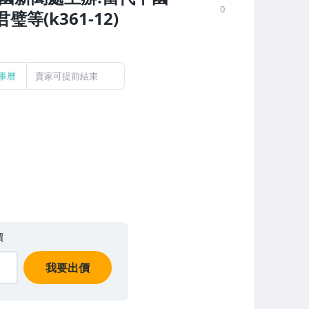
0
等(k361-12)
事曆
賣家可提前結束
價
我要出價