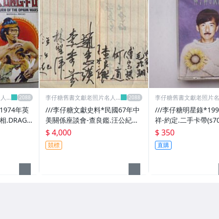
名人
李仔糖舊書文獻老照片名人
李仔糖舊書文獻老照片
收藏館
收藏館
-1974年英
///李仔糖文獻史料*民國67年中
///李仔糖明星錄*19
.DRAGO
美關係座談會-查良鑑.汪公紀等
祥-約定.二手卡帶(s70
OF THE O
共20位簽名(k522-13)
$ 4,000
$ 350
326)
競標
直購