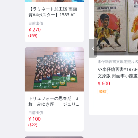
【ラミネート加工済 高画
質A4ポスター】1583 AI美
女 イラスト ポスター セク
目前出價
シー かわいい 水着 下着
¥ 270
(
$59
)
PREV
李仔糖舊書文獻老照片
收藏館
///李仔糖舊書*1973
文原版.封面李小龍畫相
NS FISTS及RETURN 
$ 600
PIUM WARS.共2本(k
競標
トリュフォーの思春期 3
枚 みゆき座 ジュリー
デムソー ｋ
目前出價
¥ 100
(
$22
)