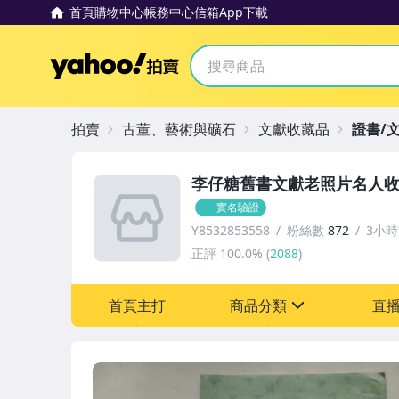
首頁
購物中心
帳務中心
信箱
App下載
Yahoo拍賣
拍賣
古董、藝術與礦石
文獻收藏品
證書/
李仔糖舊書文獻老照片名人
實名驗證
Y8532853558
粉絲數
872
3小
正評
100.0%
(
2088
)
首頁主打
商品分類
直
sign