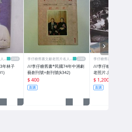
NEXT
名人
李仔糖舊書文獻老照片名人
李仔糖舊書文獻老照片
收藏館
收藏館
93年林子
///李仔糖舊書*民國74年中洲劇
///李仔糖老照片*
1)
藝創刊號=創刊號(k342)
老照片.共7張(s801-2
$ 400
$ 1,200
直購
直購