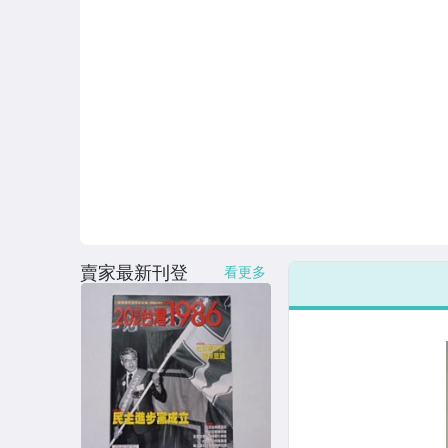
明信片
明星彩頁廣告
二手CD唱片
LP黑膠唱片
懷舊漫畫
地圖
紀念品
賣家最新刊登
看更多
全新CD唱片
LP全新黑膠
懷舊廣告
明星照片