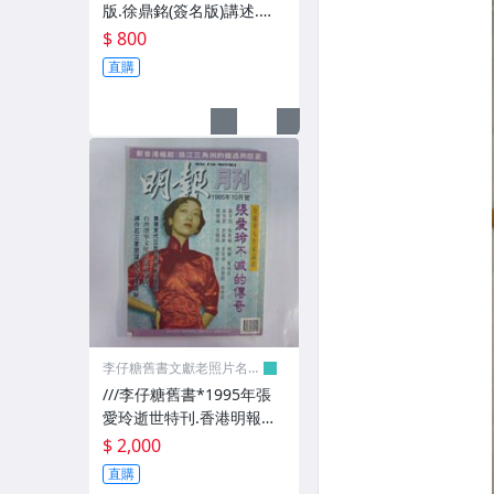
版.徐鼎銘(簽名版)講述.精
神治療研究獎座(精神催眠
$ 800
等)(k372)
直購
李仔糖舊書文獻老照片名人
收藏館
///李仔糖舊書*1995年張
愛玲逝世特刊.香港明報月
刊(10月號)(k323)
$ 2,000
直購