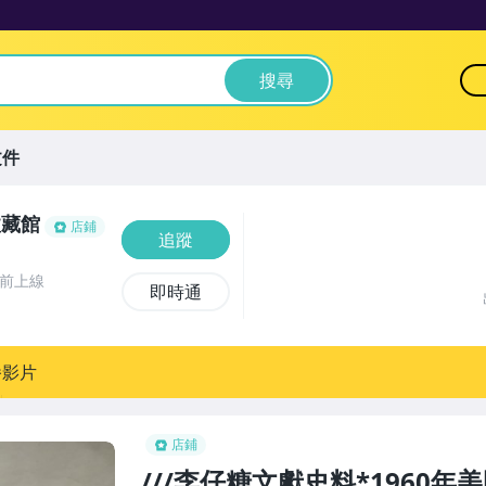
搜尋
文件
收藏館
店鋪
追蹤
時前上線
即時通
播影片
店鋪
///李仔糖文獻史料*1960