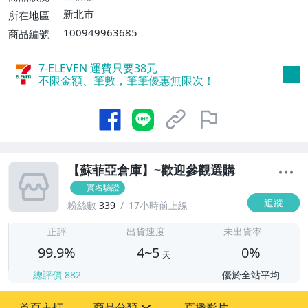
新北市
所在地區
100949963685
商品編號
7-ELEVEN 運費只要
38
元
不限金額、筆數，筆筆優惠無限次！
【蘇菲亞倉庫】~歡迎參觀選購
實名驗證
追蹤
粉絲數
339
17小時前上線
4
正評
出貨速度
未出貨率
99.9%
4~5
0%
天
總評價
882
優於全站平均
首頁主打
商品分類
直播影片