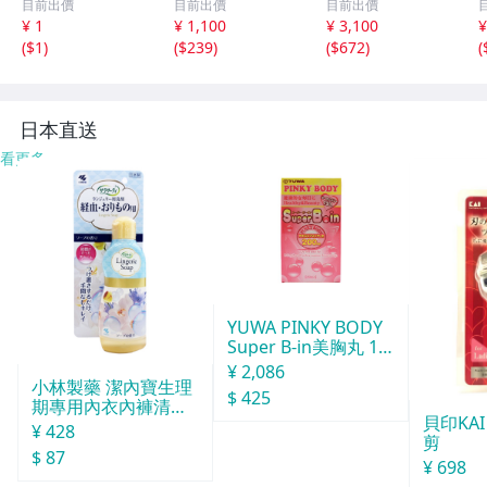
目前出價
目前出價
目前出價
ピース/mo-FH-18
Sサイズ
ス
¥ 1
¥ 1,100
¥ 3,100
¥
-6203/お洒落/高
(
$1
)
(
$239
)
(
$672
)
(
級/上質/モダン/
軽やか/着心地/個
性的/女性らしい
日本直送
看更多
YUWA PINKY BODY
Super B-in美胸丸 15
0粒
¥ 2,086
小林製藥 潔內寶生理
$ 425
期專用內衣內褲清洗
貝印KA
劑120ml
¥ 428
剪
$ 87
¥ 698