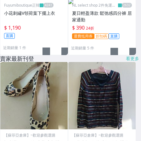
Fuyumiboutique正韓
NL select shop 2件免運可
刷卡
小花刺繡V領荷葉下擺上衣
夏日輕盈薄款 鬆弛感四分褲 居
家通勤
$ 1,190
$ 390
24折
直購
運費抵用券
折扣碼
直購
近期銷量 1 件
近期銷量 5 件
賣家最新刊登
看更多
【蘇菲亞倉庫】~歡迎參觀選購
【蘇菲亞倉庫】~歡迎參觀選購