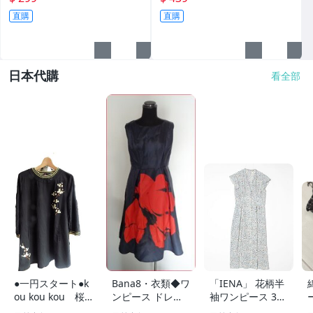
直購
直購
日本代購
看全部
●一円スタート●k
Bana8・衣類◆ワ
「IENA」 花柄半
ou kou kou 桜
ンピース ドレス
袖ワンピース 38
刺しゅう長袖ワン
衣装 フォーマル
ブルー レディー