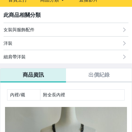
sign
2
嬰幼兒與孕婦
圖書/影音/文具
女裝與服飾配件
女裝與服飾配件
洋裝
男性精品與服飾
細肩帶洋裝
手錶與飾品配件
商品資訊
出價紀錄
美容保養與彩妝
女包精品與女鞋
內裡/襯
附全長內裡
運動、戶外與休閒