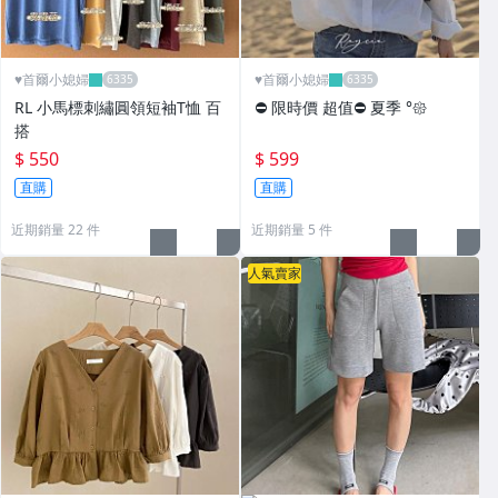
♥️首爾小媳婦
♥️首爾小媳婦
RL 小馬標刺繡圓領短袖T恤 百
⛔️ 限時價 超值⛔️ 夏季 °𑁍
搭
$ 550
$ 599
直購
直購
近期銷量 22 件
近期銷量 5 件
人氣賣家