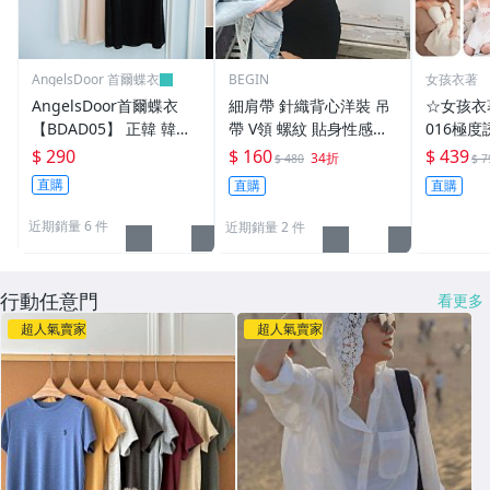
AngelsDoor 首爾蝶衣
BEGIN
女孩衣著
AngelsDoor首爾蝶衣
細肩帶 針織背心洋裝 吊
☆女孩衣
【BDAD05】 正韓 韓國
帶 V領 螺紋 貼身性感爆
016極
製 365穿搭好幫手~高質
乳美背 素面 黑白灰藍 韓
感短裙露
$ 290
$ 160
$ 439
34折
$ 480
$ 7
感肩帶可調內搭洋裝襯裙
裙夜場小
直購
直購
直購
(特價)
底裙潮 (N
近期銷量 6 件
近期銷量 2 件
行動任意門
看更多
超人氣賣家
超人氣賣家