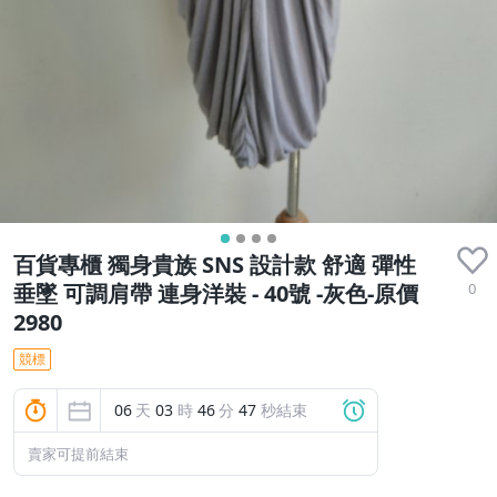
百貨專櫃 獨身貴族 SNS 設計款 舒適 彈性
0
垂墜 可調肩帶 連身洋裝 - 40號 -灰色-原價
2980
競標
06
天
03
時
46
分
46
秒結束
賣家可提前結束