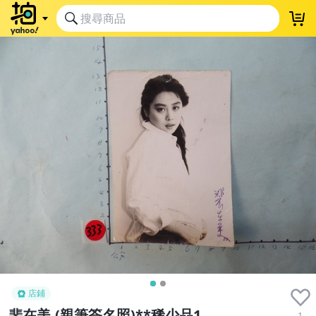
店鋪
裴在美,(親筆簽名照)**稀少品1
1