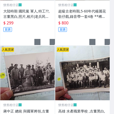
懷舊柑仔店
懷舊柑仔店
大陸時期 國民黨 軍人,特工??,
超級古老時期,5-60年代楊麗花
古董黑白,照片,相片(老兵民國3
歌仔戲,錄音帶一套4卷 **稀少
8年從大陸帶來台灣的) **稀少
品
$ 299
$ 800
品6
直購
直購
人氣賣家
人氣賣家
懷舊柑仔店
懷舊柑仔店
蔣中正 總統 與國軍將領,古董
高雄 水產職業學校 ,古董黑白,