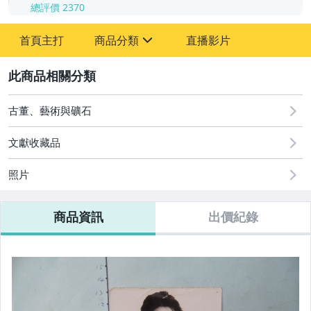
總評價
2370
-
首頁主打
商品分類
直播影片
-
sign
其它
2
古董、藝術與礦石
文獻收藏品
照片
商品資訊
出價紀錄