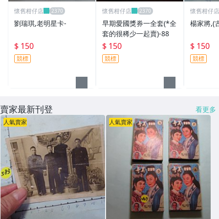
懷舊柑仔店
懷舊柑仔店
懷舊柑仔
劉瑞琪,老明星卡-
早期愛國獎券一全套(*全
楊家將,(
套的很稀少一起賣)-88
$ 150
$ 150
$ 150
競標
競標
競標
賣家最新刊登
看更多
人氣賣家
人氣賣家