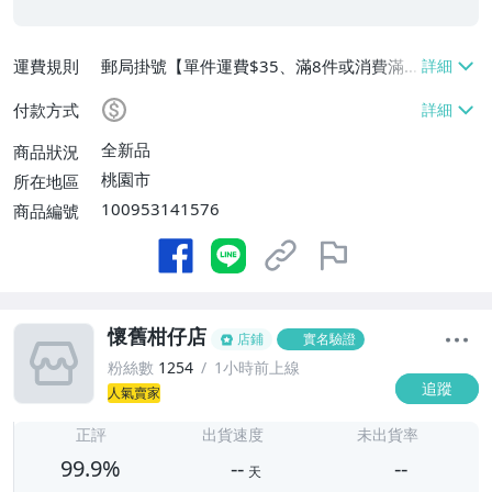
運費規則
郵局掛號【單件運費$35、滿8件或消費滿
$3500免運費】
付款方式
全新品
商品狀況
桃園市
所在地區
100953141576
商品編號
懷舊柑仔店
店鋪
實名驗證
粉絲數
1254
1小時前上線
追蹤
人氣賣家
-
-
正評
出貨速度
未出貨率
99.9%
--
--
天