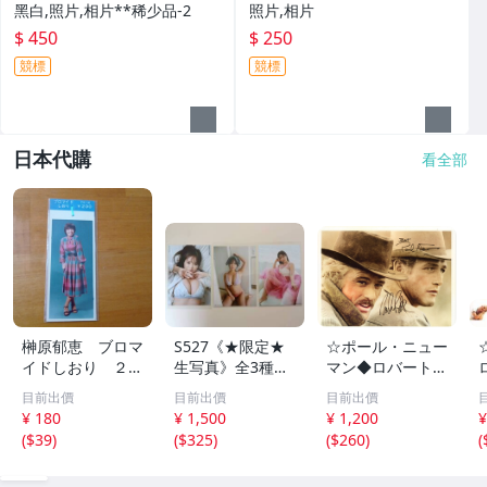
黑白,照片,相片**稀少品-2
照片,相片
$ 450
$ 250
競標
競標
日本代購
看全部
榊原郁恵 ブロマ
S527《★限定★
☆ポール・ニュー
イドしおり ２枚
生写真》全3種セ
マン◆ロバート・
組 レトロ 送料
ット【井口裕香】
レッドフォード◆
目前出價
目前出價
目前出價
１１０円 未開封
FLASH（フラッシ
サイン入り写真◆
¥ 180
¥ 1,500
¥ 1,200
¥
ュ）2026年8月18
30x20㎝☆
(
$39
)
(
$325
)
(
$260
)
(
日・25日合併号
★セブンネット限