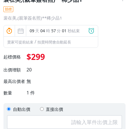
競標
裴在美,(親筆簽名照)**稀少品1
09
天
04
時
57
分
00
秒結束
/
賣家可提前結束
拍賣時間會自動延長
$299
起標價格
20
出價增額
無
最高出價者
1
件
數量
自動出價
直接出價