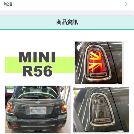
原廠=規格大燈.正廠大燈
尾燈
改裝=R8燈眉款DRL大燈
商品資訊
改裝=晶鑽大燈.黑框大燈
改裝=光圈魚眼大燈.一般魚眼大燈
手工改=3D/CCFL/COB光圈魚眼大燈
客製=光圈魚眼導光條日行燈系列
超薄型HID氙氣燈泡.大燈燈泡
通用型DRL日行燈.R8日行燈
原廠型=角燈.晶鑽.黑框.黃角燈
前保桿小燈.晶鑽.黑框小燈
LED側燈.晶鑽.燻黑.黃側燈