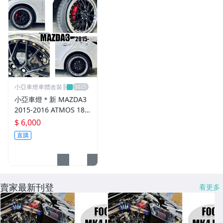
小亞車燈車體改裝╠
小亞車燈＊新 MAZDA3
2015-2016 ATMOS 18
吋 鋁圈 輪框 18*8.5 5/1
$ 6,000
08 ET40 5孔108 銀黑車
直購
邊 鉚釘款
賣家最新刊登
看更多