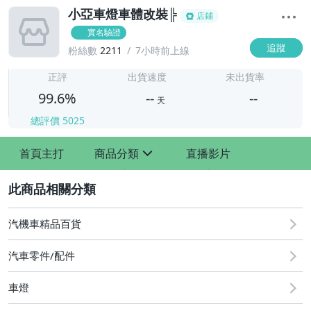
小亞車燈車體改裝╠
店鋪
實名驗證
追蹤
粉絲數
2211
7小時前上線
-
-
正評
出貨速度
未出貨率
99.6%
--
--
天
總評價
5025
-
首頁主打
商品分類
直播影片
-
sign
2
汽機車精品百貨
汽車零件/配件
車燈
其他汽車零配件