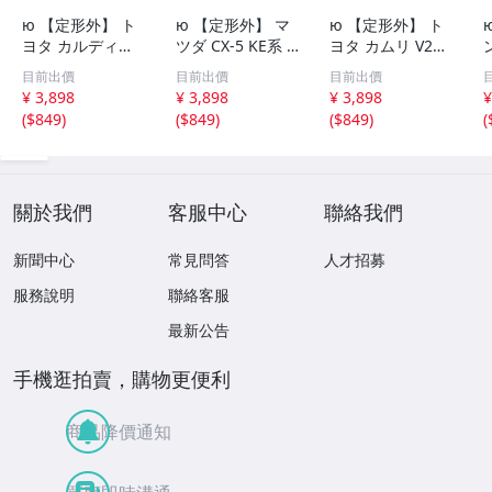
ю 【定形外】 ト
ю 【定形外】 マ
ю 【定形外】 ト
ヨタ カルディナ
ツダ CX-5 KE系 1
ヨタ カムリ V21,
ST240系 02.09～
2.02～14.12 ハロ
SXV21系 99.08～
目前出價
目前出價
目前出價
04.12 ハロゲン車
ゲン車 [ HB3 ] ハ
01.08 ハロゲン車
T
¥ 3,898
¥ 3,898
¥ 3,898
¥
[ HB3 ] ハイビー
イビーム LED 2個
[ HB3 ] ハイビー
H
(
$849
)
(
$849
)
(
$849
)
(
ム LED 2個 80W
セット 80W 16連
ム LED 2個 80W
16連 XT-E端子搭
XT-E端子搭載 ホ
16連 XT-E端子搭
載 ホワイト 12V/
ワイト 12V/24V
載 ホワイト 12V/
24V
24V
V
關於我們
客服中心
聯絡我們
新聞中心
常見問答
人才招募
服務說明
聯絡客服
最新公告
手機逛拍賣，購物更便利
商品降價通知