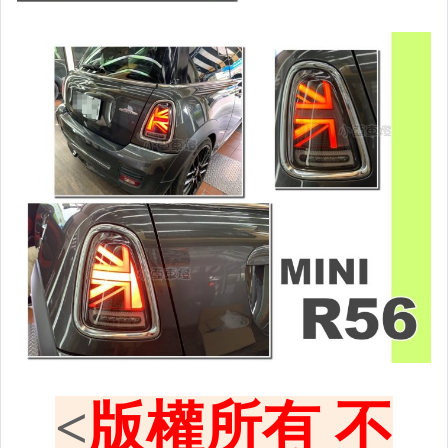
原廠型尾燈.紅白晶鑽尾燈
黑框尾燈.圓燈型尾燈.LED尾燈
前後保桿側燈.後保桿LED反光片
原廠型霧燈.晶鑽及燻黑霧燈.
各車系LED後保桿下霧燈
專用型魚眼霧燈.光圈魚眼霧燈
BMW光圈燈泡.CCFL光圈
LED第三剎車燈.LED燈泡
各車系專用DRL日行燈
車身標誌MARK.車身飾條
前後保桿.前後下巴.側裙.尾翼