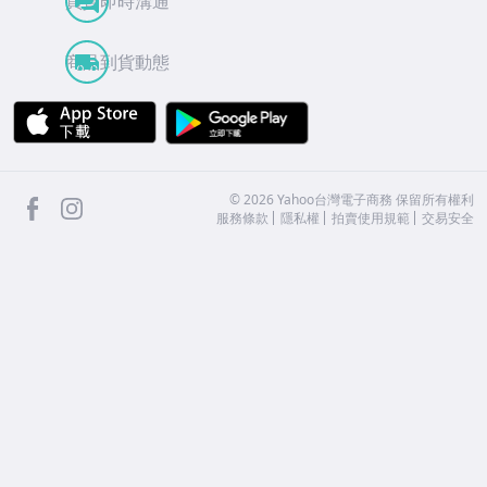
買賣即時溝通
商品到貨動態
APP Store
Google Play
facebook
Instagram
©
2026
Yahoo台灣電子商務 保留所有權利
服務條款
隱私權
拍賣使用規範
交易安全