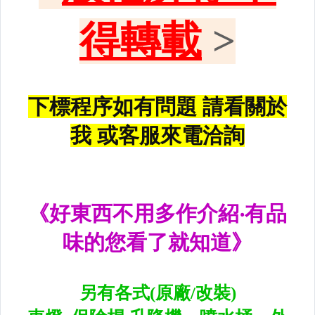
升降機.汽車零件.鈑金零件
內.外把手.後視鏡.LED後視鏡
大燈框.後燈框.側燈框.霧燈框
煞車油門踏板.冷光迎賓踏板
排氣管.內龜板.下護板.擋泥板
牌照燈.室內燈.照地燈
原廠改裝水箱罩.通風網
各車系燈眉.空力套件
非常機車
車用精品百貨類.各車系晴雨窗
避震器.卡鉗.來另片.短彈簧