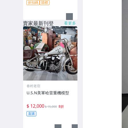
折扣碼
競標
賣家最新刊登
看更多
眷村老宿
U.S.N美軍哈雷重機模型
$ 12,000
8折
$ 15,000
直購