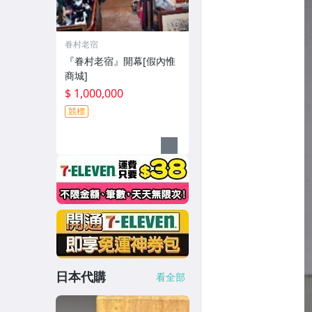
眷村老宿
『眷村老宿』開幕[假內惟
商城]
$ 1,000,000
競標
日本代購
看全部