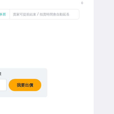
0
/
事曆
賣家可提前結束
拍賣時間會自動延長
價
我要出價