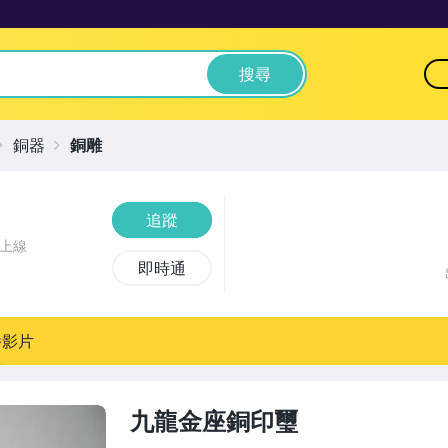
搜尋
銅器
銅雕
追蹤
前上線
即時通
播影片
九龍金座銅印璽