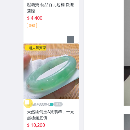
網
壓箱寶 藝品百元起標 歡迎
蒞臨
$ 4,400
競標
超人氣賣家
昕品&#33304;
天然緬甸玉A貨翡翠、一元
起標無底價
$ 10,200