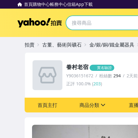
首頁
購物中心
帳務中心
信箱
App下載
Yahoo拍賣
拍賣
古董、藝術與礦石
金/銀/銅/鐵金屬器具
眷村老宿
實名驗證
Y9036151672
粉絲數
294
2天
正評
100.0%
(
203
)
首頁主打
商品分類
直
sign