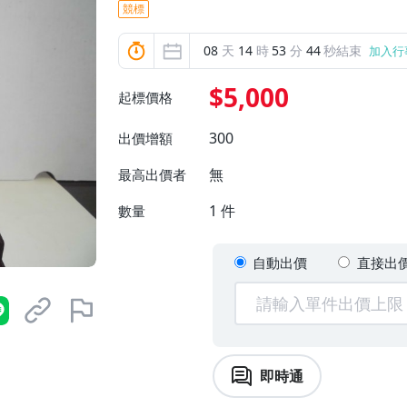
競標
08
天
14
時
53
分
43
秒結束
加入行
$5,000
起標價格
300
出價增額
無
最高出價者
1
件
數量
自動出價
直接出
即時通