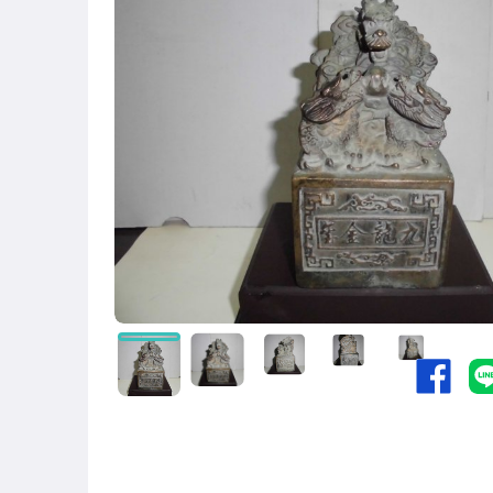
圖書/影音/文具
古董、藝術與礦石
手機、配件與通訊
相機、攝影與周邊
運動、戶外與休閒
居家、家具與園藝
玩具、模型與公仔
男性精品與服飾
偶像、球員卡與郵幣
女裝與服飾配件
手錶與飾品配件