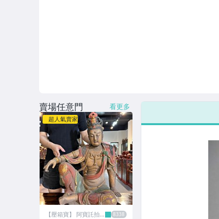
女包精品與女鞋
家電與影音視聽
美食與地方特產
賣場任意門
看更多
超人氣賣家
【壓箱寶】 阿寶託拍