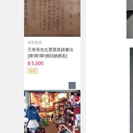
眷村老宿
王有長先生墨寶真跡書法
[降!降!降!價回饋網友]
$ 5,000
競標