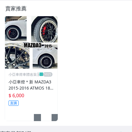
賣家推薦
進氣套件 進氣系統 全系列
其它
小亞車燈車體改裝╠
小亞車燈＊新 MAZDA3
2015-2016 ATMOS 18
吋 鋁圈 輪框 18*8.5 5/1
$ 6,000
08 ET40 5孔108 銀黑車
直購
邊 鉚釘款