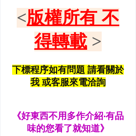
黑框尾燈.圓燈型尾燈.LED尾燈
前後保桿側燈.後保桿LED反光片
原廠型霧燈.晶鑽及燻黑霧燈.
各車系LED後保桿下霧燈
專用型魚眼霧燈.光圈魚眼霧燈
BMW光圈燈泡.CCFL光圈
LED第三剎車燈.LED燈泡
各車系專用DRL日行燈
車身標誌MARK.車身飾條
前後保桿.前後下巴.側裙.尾翼
升降機.汽車零件.鈑金零件