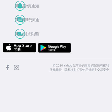
商品降價通知
買賣即時溝通
商品到貨動態
APP Store
Google Play
facebook
Instagram
©
2026
Yahoo台灣電子商務 保留所有權利
服務條款
隱私權
拍賣使用規範
交易安全