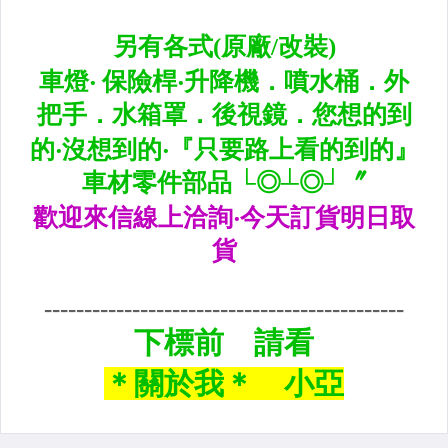
內.外把手.後視鏡.LED後視鏡
大燈框.後燈框.側燈框.霧燈框
煞車油門踏板.冷光迎賓踏板
排氣管.內龜板.下護板.擋泥板
牌照燈.室內燈.照地燈
原廠改裝水箱罩.通風網
各車系燈眉.空力套件
非常機車
車用精品百貨類.各車系晴雨窗
避震器.卡鉗.來另片.短彈簧
CUSCO / HARDRACE 各車系結構桿.拉桿