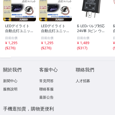
LEDデイライト
LEDデイライト
Б LEDバルブ対応
自動点灯ユニット
自動点灯ユニット
24V車 3ピン ウイ
減光機能付き 12V
減光機能付き 12V
ンカーリレー 速
目前出價
目前出價
目前出價
車専用 エンジン
車専用 エンジン
度調整 無段階調
¥ 1,295
¥ 1,295
¥ 1,489
¥
ON連動 ポジショ
ON連動 ポジショ
整可能 カチカチ
(
$276
)
(
$276
)
(
$317
)
(
ン フォグランプ
ン フォグランプ
音内蔵 スピーカ
等に ドレスアッ
等に ドレスアッ
ー 大型車 トラッ
プ カスタム
プ カスタム
ク バス
關於我們
客服中心
聯絡我們
新聞中心
常見問答
人才招募
服務說明
聯絡客服
最新公告
手機逛拍賣，購物更便利