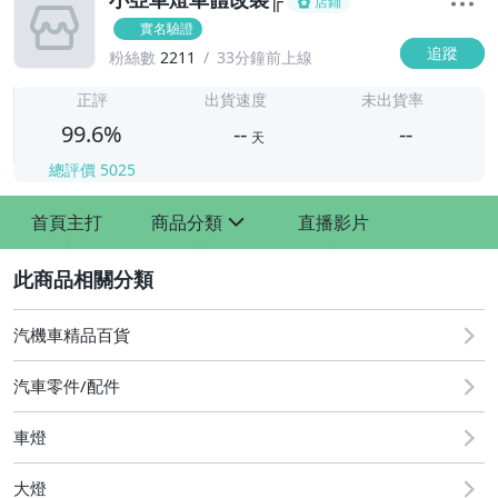
店鋪
實名驗證
追蹤
粉絲數
2211
33分鐘前上線
-
-
正評
出貨速度
未出貨率
99.6%
--
--
天
總評價
5025
-
首頁主打
商品分類
直播影片
-
sign
2
汽機車精品百貨
汽車零件/配件
車燈
其他汽車零配件
原廠=規格大燈.正廠大燈
大燈