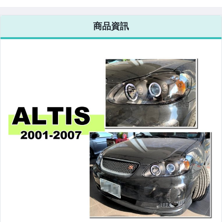
改裝=R8燈眉款DRL大燈
商品資訊
改裝=晶鑽大燈.黑框大燈
改裝=光圈魚眼大燈.一般魚眼大燈
手工改=3D/CCFL/COB光圈魚眼大燈
客製=光圈魚眼導光條日行燈系列
超薄型HID氙氣燈泡.大燈燈泡
通用型DRL日行燈.R8日行燈
原廠型=角燈.晶鑽.黑框.黃角燈
前保桿小燈.晶鑽.黑框小燈
LED側燈.晶鑽.燻黑.黃側燈
原廠型尾燈.紅白晶鑽尾燈