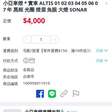
小亞車燈＊實車 ALTIS 01 02 03 04 05 06 0
0
7 年 黑框 光圈 燈眉 魚眼 大燈 SONAR
$4,000
定價
數量
運費規則
宅配/貨運【單件運費$150、滿10件或消費
滿$10000免運費】、面交/自取/不寄送
付款方式
【免運費】
全新品
商品狀況
台南市
所在地區
100956911010
商品編號
小亞車燈車體改裝╠