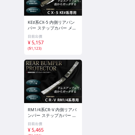
KE♯系CX-5 内側リアバン
パー ステップカバー メッ
キカバー
目前出價
¥ 5,157
(
$1,123
)
RM1/4系CR-V 内側リアバ
ンパー ステップカバー メ
ッキカバー
目前出價
¥ 5,465