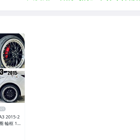
 2015-2
鋁圈 輪框 18
5孔108 銀黑