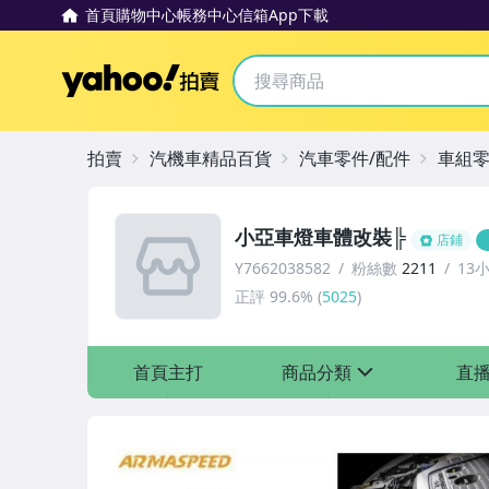
首頁
購物中心
帳務中心
信箱
App下載
Yahoo拍賣
拍賣
汽機車精品百貨
汽車零件/配件
車組
小亞車燈車體改裝╠
店鋪
Y7662038582
粉絲數
2211
13
正評
99.6%
(
5025
)
首頁主打
商品分類
直
sign