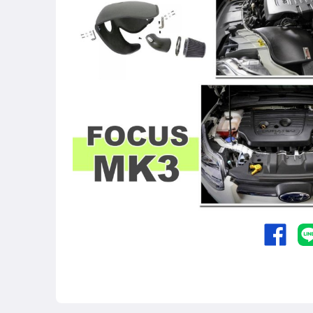
其他汽車零配件
原廠=規格大燈.正廠大燈
改裝=R8燈眉款DRL大燈
改裝=晶鑽大燈.黑框大燈
改裝=光圈魚眼大燈.一般魚眼大燈
手工改=3D/CCFL/COB光圈魚眼大燈
客製=光圈魚眼導光條日行燈系列
超薄型HID氙氣燈泡.大燈燈泡
通用型DRL日行燈.R8日行燈
原廠型=角燈.晶鑽.黑框.黃角燈
前保桿小燈.晶鑽.黑框小燈