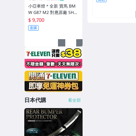
小亞車燈＊全新 寶馬 BM
W G87 M2 對應原廠 SHA
DOW 電子閥門控制器
$ 9,700
直購
日本代購
看全部