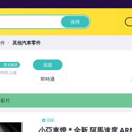
搜尋
零件
其他汽車零件
追蹤
實名驗證
小時前上線
即時通
播影片
店鋪
小亞車燈＊全新 阿馬速度 ARMA 