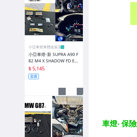
前後保桿.前後下巴.側裙.尾翼
升降機.汽車零件.鈑金零件
內.外把手.後視鏡.LED後視鏡
大燈框.後燈框.側燈框.霧燈框
小亞車燈車體改裝╠
煞車油門踏板.冷光迎賓踏板
小亞車燈-新 SUPRA A90 F
82 M4 X SHADOW FD EV
排氣管.內龜板.下護板.擋泥板
O OBD2 監控錶 監控表
$ 5,145
牌照燈.室內燈.照地燈
直購
原廠改裝水箱罩.通風網
各車系燈眉.空力套件
非常機車
車用精品百貨類.各車系晴雨窗