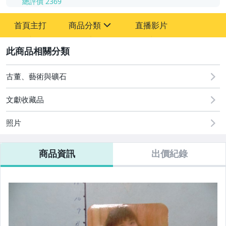
總評價
2369
-
首頁主打
商品分類
直播影片
-
sign
其它
2
古董、藝術與礦石
文獻收藏品
照片
商品資訊
出價紀錄