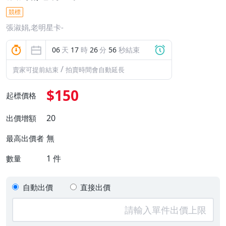
競標
張淑娟,老明星卡-
06
天
17
時
26
分
55
秒結束
/
賣家可提前結束
拍賣時間會自動延長
$150
起標價格
20
出價增額
無
最高出價者
1
件
數量
自動出價
直接出價