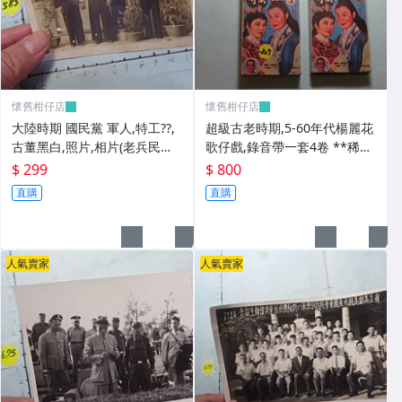
懷舊柑仔店
懷舊柑仔店
大陸時期 國民黨 軍人,特工??,
超級古老時期,5-60年代楊麗花
古董黑白,照片,相片(老兵民國3
歌仔戲,錄音帶一套4卷 **稀少
8年從大陸帶來台灣的) **稀少
品
$ 299
$ 800
品6
直購
直購
人氣賣家
人氣賣家