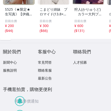
S525《★限定★
こまどり姉妹 プ
狩人(かりゅうど)
生写真》【伊織も
ロマイド(13.8×8.
カラー大判プロ
え】ビッグコミッ
5cm) 1枚●bn.4
マイド(18×13cm)
目前出價
目前出價
目前出價
クスピリッツ 202
6
1枚●bn.48
¥ 200
¥ 300
¥ 600
¥
6年8月3日号 ★セ
(
$44
)
(
$66
)
(
$131
)
(
ブンネット限定特
典★ ☆送料一律
☆
關於我們
客服中心
聯絡我們
新聞中心
常見問答
人才招募
服務說明
聯絡客服
最新公告
手機逛拍賣，購物更便利
商品降價通知