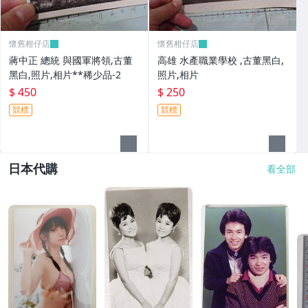
懷舊柑仔店
懷舊柑仔店
蔣中正 總統 與國軍將領,古董
高雄 水產職業學校 ,古董黑白,
黑白,照片,相片**稀少品-2
照片,相片
$ 450
$ 250
競標
競標
日本代購
看全部