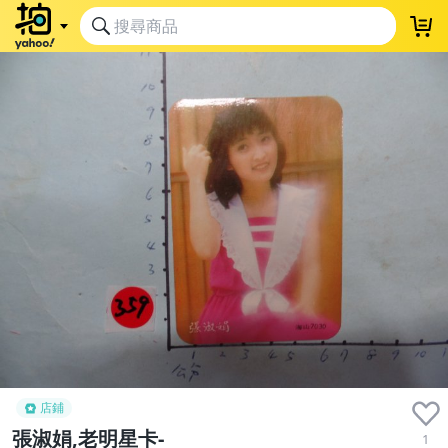
店鋪
張淑娟,老明星卡-
1