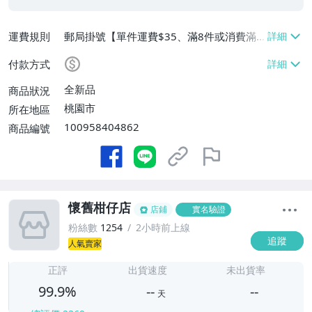
運費規則
郵局掛號【單件運費$35、滿8件或消費滿
$3500免運費】
付款方式
全新品
商品狀況
桃園市
所在地區
100958404862
商品編號
懷舊柑仔店
店鋪
實名驗證
粉絲數
1254
2小時前上線
追蹤
人氣賣家
-
-
正評
出貨速度
未出貨率
99.9%
--
--
天