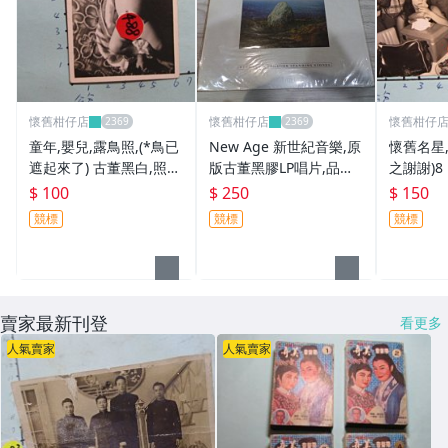
懷舊柑仔店
懷舊柑仔店
懷舊柑仔
童年,嬰兒,露鳥照,(*鳥已
New Age 新世紀音樂,原
懷舊名星,
遮起來了) 古董黑白,照
版古董黑膠LP唱片,品相
之謝謝)8
片,相片-6
如圖(年輕時自己買的一
$ 100
$ 250
$ 150
手唱片,沒聽過幾次,保存
競標
競標
競標
良好
賣家最新刊登
看更多
人氣賣家
人氣賣家