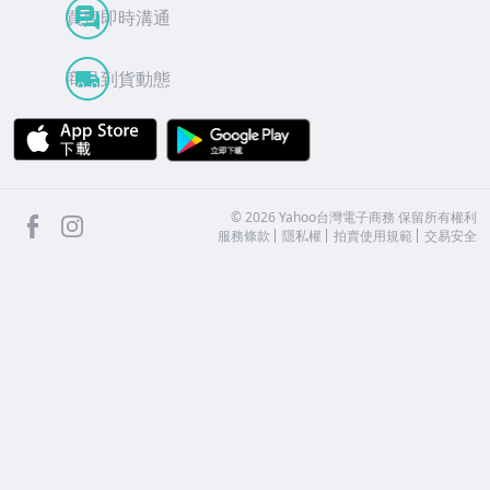
買賣即時溝通
商品到貨動態
APP Store
Google Play
facebook
Instagram
©
2026
Yahoo台灣電子商務 保留所有權利
服務條款
隱私權
拍賣使用規範
交易安全