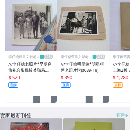
紀念品
全新CD唱片
LP全新黑膠
懷舊廣告
明星照片
李仔糖舊書文獻老照
李仔糖舊書文獻老照
李仔糖舊
片名人收藏館
片名人收藏館
片名人收
明星錄
///李仔糖老照片*早期穿
///李仔糖明星錄*明星項
///李仔
旗袍合影攝於某郵局.電
萍老照片附(s689-18)
上海2版
懷舊童玩
信局前合影老照片(k361-
(傅東華譯
$ 520
$ 390
$ 1,280
4)
382)
直購
直購
競標
二手DVD/VCD
寫真集
紙鈔
賣家最新刊登
看更多
攝影集