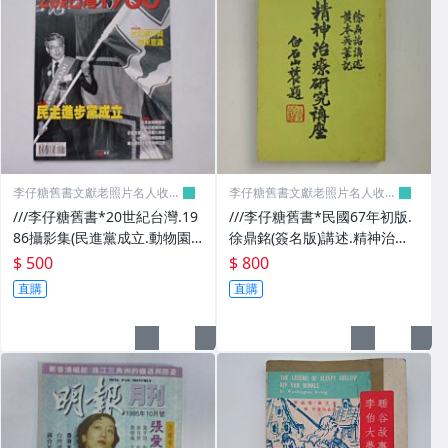
其它
李仔糖舊書文獻老照片名人收藏
李仔糖舊書文獻老照片名人收藏
館
館
///李仔糖舊書*20世紀台灣.19
///李仔糖舊書*民國67年初版.
86攝影集(民進黨成立.動物園
徐鼎銘(簽名版)講述.精神治療
喬遷)(k507)
研究獎座(精神催眠等)(k372)
$ 500
$ 800
直購
直購