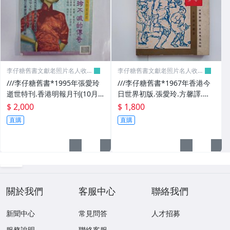
李仔糖舊書文獻老照片名人收藏
李仔糖舊書文獻老照片名人收藏
館
館
///李仔糖舊書*1995年張愛玲
///李仔糖舊書*1967年香港今
逝世特刊.香港明報月刊(10月
日世界初版.張愛玲.方馨譯.睡
號)(k323)
谷故事.李伯大夢(k338)
$ 2,000
$ 1,800
直購
直購
關於我們
客服中心
聯絡我們
新聞中心
常見問答
人才招募
服務說明
聯絡客服