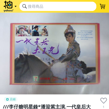
店鋪
///李仔糖明星錄*潘迎紫主演.一代皇后大
1