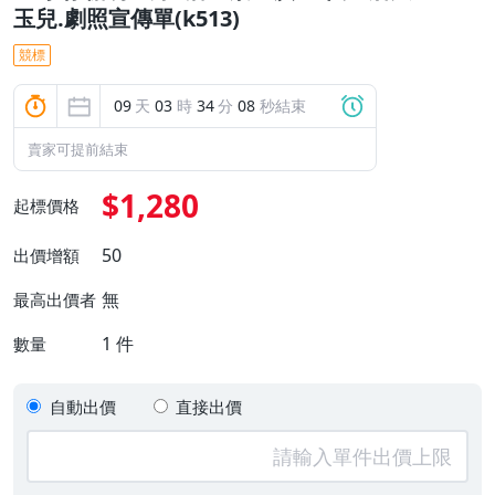
玉兒.劇照宣傳單(k513)
競標
09
天
03
時
34
分
07
秒結束
賣家可提前結束
$1,280
起標價格
50
出價增額
無
最高出價者
1
件
數量
自動出價
直接出價