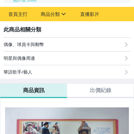
-
首頁主打
商品分類
直播影片
-
sign
2
偶像、球員卡與郵幣
明星與偶像周邊
舊書
華語歌手/藝人
文獻史料
老照片
商品資訊
出價紀錄
郵票
名人書信
徽章