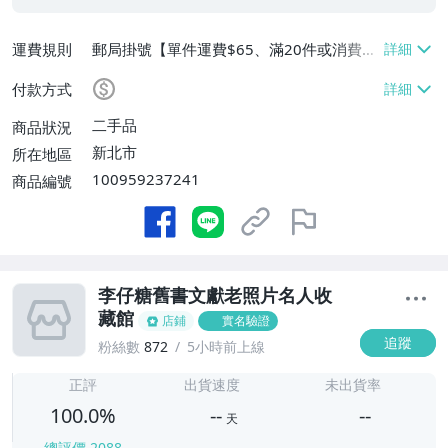
運費規則
郵局掛號【單件運費$65、滿20件或消費滿
$10000免運費】
付款方式
二手品
商品狀況
新北市
所在地區
100959237241
商品編號
李仔糖舊書文獻老照片名人收
藏館
店鋪
實名驗證
追蹤
粉絲數
872
5小時前上線
-
-
正評
出貨速度
未出貨率
100.0%
--
--
天
總評價
2088