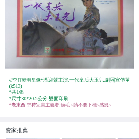
電影
中醫舊書
郵戳
畫冊
明星雜誌
明信片
明星彩頁廣告
二手CD唱片
LP黑膠唱片
懷舊漫畫
賣家推薦
地圖