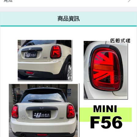
改裝=R8燈眉款DRL大燈
商品資訊
改裝=晶鑽大燈.黑框大燈
改裝=光圈魚眼大燈.一般魚眼大燈
手工改=3D/CCFL/COB光圈魚眼大燈
客製=光圈魚眼導光條日行燈系列
超薄型HID氙氣燈泡.大燈燈泡
通用型DRL日行燈.R8日行燈
原廠型=角燈.晶鑽.黑框.黃角燈
前保桿小燈.晶鑽.黑框小燈
LED側燈.晶鑽.燻黑.黃側燈
原廠型尾燈.紅白晶鑽尾燈