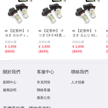
ю 【定形外】 ト
ю 【定形外】 マ
ю 【定形外】 ト
ヨタ カルディナ
ツダ CX-5 KE系 1
ヨタ カムリ V21,
ST240系 02.09～
2.02～14.12 ハロ
SXV21系 99.08～
目前出價
目前出價
目前出價
04.12 ハロゲン車
ゲン車 [ HB3 ] ハ
01.08 ハロゲン車
T
¥ 3,898
¥ 3,898
¥ 3,898
¥
[ HB3 ] ハイビー
イビーム LED 2個
[ HB3 ] ハイビー
H
(
$849
)
(
$849
)
(
$849
)
(
ム LED 2個 80W
セット 80W 16連
ム LED 2個 80W
16連 XT-E端子搭
XT-E端子搭載 ホ
16連 XT-E端子搭
載 ホワイト 12V/
ワイト 12V/24V
載 ホワイト 12V/
24V
24V
V
關於我們
客服中心
聯絡我們
新聞中心
常見問答
人才招募
服務說明
聯絡客服
最新公告