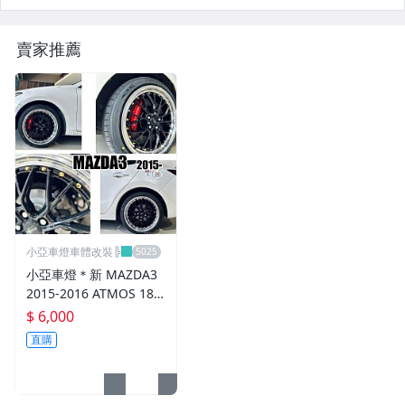
CUSCO / HARDRACE 各車系結構桿.拉桿
進氣套件 進氣系統 全系列
賣家推薦
其它
小亞車燈車體改裝╠
小亞車燈＊新 MAZDA3
2015-2016 ATMOS 18
吋 鋁圈 輪框 18*8.5 5/1
$ 6,000
08 ET40 5孔108 銀黑車
直購
邊 鉚釘款