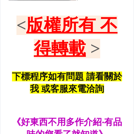
黑框尾燈.圓燈型尾燈.LED尾燈
前後保桿側燈.後保桿LED反光片
原廠型霧燈.晶鑽及燻黑霧燈.
各車系LED後保桿下霧燈
專用型魚眼霧燈.光圈魚眼霧燈
BMW光圈燈泡.CCFL光圈
LED第三剎車燈.LED燈泡
各車系專用DRL日行燈
車身標誌MARK.車身飾條
前後保桿.前後下巴.側裙.尾翼