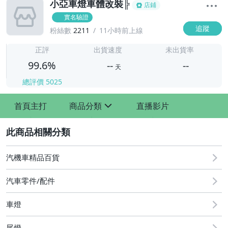
小亞車燈車體改裝╠
店鋪
實名驗證
追蹤
粉絲數
2211
11小時前上線
-
-
正評
出貨速度
未出貨率
99.6%
--
--
天
總評價
5025
-
首頁主打
商品分類
直播影片
-
sign
2
汽機車精品百貨
汽車零件/配件
車燈
其他汽車零配件
原廠=規格大燈.正廠大燈
尾燈