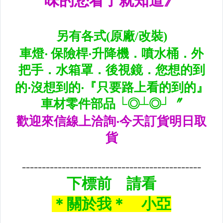
升降機.汽車零件.鈑金零件
內.外把手.後視鏡.LED後視鏡
大燈框.後燈框.側燈框.霧燈框
煞車油門踏板.冷光迎賓踏板
排氣管.內龜板.下護板.擋泥板
牌照燈.室內燈.照地燈
原廠改裝水箱罩.通風網
各車系燈眉.空力套件
非常機車
車用精品百貨類.各車系晴雨窗
避震器.卡鉗.來另片.短彈簧