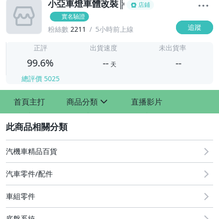
小亞車燈車體改裝╠
店鋪
實名驗證
追蹤
粉絲數
2211
5小時前上線
-
-
正評
出貨速度
未出貨率
99.6%
--
--
天
總評價
5025
-
首頁主打
商品分類
直播影片
-
sign
2
汽機車精品百貨
汽車零件/配件
車組零件
其他汽車零配件
原廠=規格大燈.正廠大燈
底盤系統