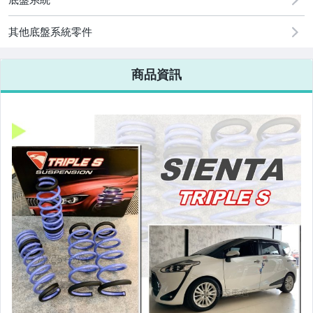
改裝=R8燈眉款DRL大燈
其他底盤系統零件
改裝=晶鑽大燈.黑框大燈
商品資訊
改裝=光圈魚眼大燈.一般魚眼大燈
手工改=3D/CCFL/COB光圈魚眼大燈
客製=光圈魚眼導光條日行燈系列
超薄型HID氙氣燈泡.大燈燈泡
通用型DRL日行燈.R8日行燈
原廠型=角燈.晶鑽.黑框.黃角燈
前保桿小燈.晶鑽.黑框小燈
LED側燈.晶鑽.燻黑.黃側燈
原廠型尾燈.紅白晶鑽尾燈