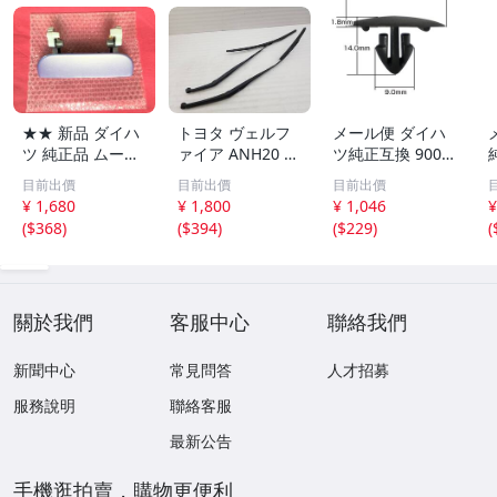
★★ 新品 ダイハ
トヨタ ヴェルフ
メール便 ダイハ
ツ 純正品 ムーヴ
ァイア ANH20 A
ツ純正互換 9004
L150S L152S L16
NH25 純正 ワイ
4-68280同等 フ
目前出價
目前出價
目前出價
0S リアゲート バ
パーアーム 左右
ードインシュレー
¥ 1,680
¥ 1,800
¥ 1,046
¥
ックドア トラン
セット [D98 CW-
ター スクリュー
(
$368
)
(
$394
)
(
$229
)
(
ク 後ろ ドアノブ
35]
グロメット クリ
アウターハンドル
ップ リベット VO
P10 紫 ラベンダ
STONE BC5501 1
ー
0個
關於我們
客服中心
聯絡我們
新聞中心
常見問答
人才招募
服務說明
聯絡客服
最新公告
手機逛拍賣，購物更便利