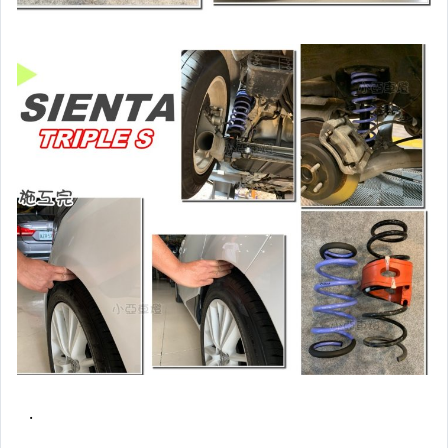
黑框尾燈.圓燈型尾燈.LED尾燈
前後保桿側燈.後保桿LED反光片
原廠型霧燈.晶鑽及燻黑霧燈.
各車系LED後保桿下霧燈
專用型魚眼霧燈.光圈魚眼霧燈
BMW光圈燈泡.CCFL光圈
LED第三剎車燈.LED燈泡
各車系專用DRL日行燈
車身標誌MARK.車身飾條
前後保桿.前後下巴.側裙.尾翼