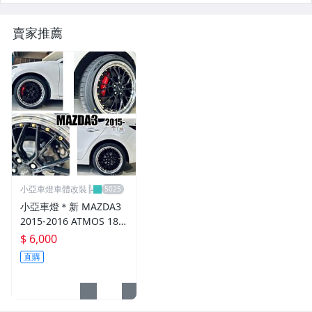
升降機.汽車零件.鈑金零件
內.外把手.後視鏡.LED後視鏡
賣家推薦
大燈框.後燈框.側燈框.霧燈框
煞車油門踏板.冷光迎賓踏板
排氣管.內龜板.下護板.擋泥板
牌照燈.室內燈.照地燈
原廠改裝水箱罩.通風網
小亞車燈車體改裝╠
各車系燈眉.空力套件
小亞車燈＊新 MAZDA3
2015-2016 ATMOS 18
非常機車
吋 鋁圈 輪框 18*8.5 5/1
$ 6,000
08 ET40 5孔108 銀黑車
直購
車用精品百貨類.各車系晴雨窗
邊 鉚釘款
避震器.卡鉗.來另片.短彈簧