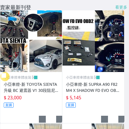
CUSCO / HARDRACE 各車系結構桿.拉桿
賣家最新刊登
看更多
進氣套件 進氣系統 全系列
其它
小亞車燈車體改裝╠
小亞車燈車體改裝╠
小亞車燈-新 TOYOTA SIENTA
小亞車燈-新 SUPRA A90 F82
升級 BC 避震器 V1 30段阻尼
M4 X SHADOW FD EVO OBD
高低軟硬可調 實車
2 監控錶 監控表
$ 23,000
$ 5,145
直購
直購