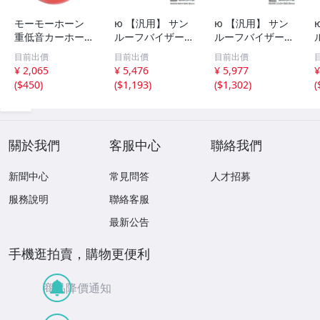
モーモーホーン
ю 【汎用】 サン
ю 【汎用】 サン
重低音カーホーン
ルーフバイザー
ルーフバイザー
ブルホーン ダン
ダークスモーク [
ダークスモーク [
目前出價
目前出價
目前出價
プカー 汽笛のよ
Sサイズ ] 90×32.
Lサイズ ] 110×3
¥ 2,065
¥ 5,476
¥ 5,977
¥
うな重量級の迫
5cm 取付金具付
2.5cm 取付金具
(
$450
)
(
$1,193
)
(
$1,302
)
(
力！ステー付 レ
き サンルーフ 後
付き サンルーフ
ッド 12V汎用 ク
付け 換気 雨よけ
後付け 換気 雨よ
ラクション 旧車
曇り予防 1個
け 曇り予防 1個
バイク
關於我們
客服中心
聯絡我們
新聞中心
常見問答
人才招募
服務說明
聯絡客服
最新公告
手機逛拍賣，購物更便利
商品降價通知