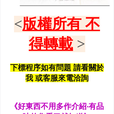
黑框尾燈.圓燈型尾燈.LED尾燈
前後保桿側燈.後保桿LED反光片
原廠型霧燈.晶鑽及燻黑霧燈.
各車系LED後保桿下霧燈
專用型魚眼霧燈.光圈魚眼霧燈
BMW光圈燈泡.CCFL光圈
LED第三剎車燈.LED燈泡
各車系專用DRL日行燈
車身標誌MARK.車身飾條
前後保桿.前後下巴.側裙.尾翼
升降機.汽車零件.鈑金零件