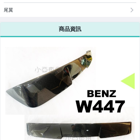
改裝=R8燈眉款DRL大燈
尾翼
改裝=晶鑽大燈.黑框大燈
商品資訊
改裝=光圈魚眼大燈.一般魚眼大燈
手工改=3D/CCFL/COB光圈魚眼大燈
客製=光圈魚眼導光條日行燈系列
超薄型HID氙氣燈泡.大燈燈泡
通用型DRL日行燈.R8日行燈
原廠型=角燈.晶鑽.黑框.黃角燈
前保桿小燈.晶鑽.黑框小燈
LED側燈.晶鑽.燻黑.黃側燈
原廠型尾燈.紅白晶鑽尾燈