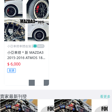
進氣套件 進氣系統 全系列
其它
小亞車燈車體改裝╠
小亞車燈＊新 MAZDA3
2015-2016 ATMOS 18
吋 鋁圈 輪框 18*8.5 5/1
$ 6,000
08 ET40 5孔108 銀黑車
直購
邊 鉚釘款
賣家最新刊登
看更多