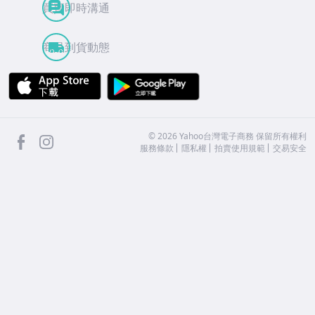
買賣即時溝通
商品到貨動態
APP Store
Google Play
facebook
Instagram
©
2026
Yahoo台灣電子商務 保留所有權利
服務條款
隱私權
拍賣使用規範
交易安全