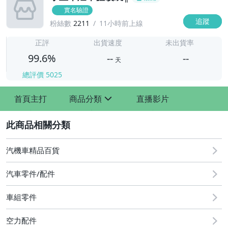
實名驗證
追蹤
粉絲數
2211
11小時前上線
-
-
正評
出貨速度
未出貨率
99.6%
--
--
天
總評價
5025
-
首頁主打
商品分類
直播影片
-
sign
2
汽機車精品百貨
汽車零件/配件
車組零件
其他汽車零配件
原廠=規格大燈.正廠大燈
空力配件