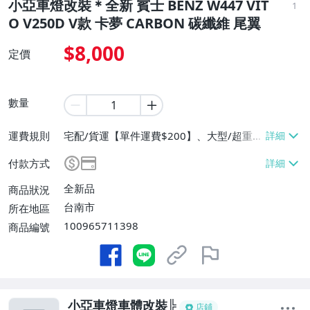
小亞車燈改裝＊全新 賓士 BENZ W447 VIT
1
O V250D V款 卡夢 CARBON 碳纖維 尾翼
$8,000
定價
數量
運費規則
宅配/貨運【單件運費$200】、大型/超重物
品運送【單件運費$200】、面交/自取/不寄
付款方式
送【免運費】
全新品
商品狀況
台南市
所在地區
100965711398
商品編號
小亞車燈車體改裝╠
店鋪