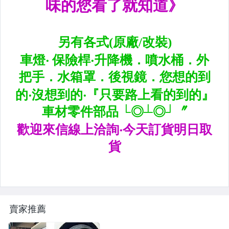
內.外把手.後視鏡.LED後視鏡
大燈框.後燈框.側燈框.霧燈框
煞車油門踏板.冷光迎賓踏板
排氣管.內龜板.下護板.擋泥板
牌照燈.室內燈.照地燈
原廠改裝水箱罩.通風網
各車系燈眉.空力套件
非常機車
車用精品百貨類.各車系晴雨窗
避震器.卡鉗.來另片.短彈簧
賣家推薦
CUSCO / HARDRACE 各車系結構桿.拉桿