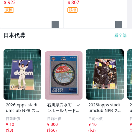
e And Two 限量25張新人原封
Extra Edition 實戰球衣簽名卡
$ 923
$ 807
四球衣簽名卡 Patch～
～
競標
競標
日本代購
看全部
2026topps stadi
石川県穴水町 マ
2026topps stadi
2
umclub NPB ス
ンホールカード
umclub NPB ス
タジアムクラブ 1
A001 ロット00
タジアムクラブ 1
目前出價
目前出價
目前出價
60 オリックスバ
4
68 オリックスバ
¥ 10
¥ 300
¥ 10
¥
ファローズ 西川
ファローズ 杉本
(
$3
)
(
$66
)
(
$3
)
(