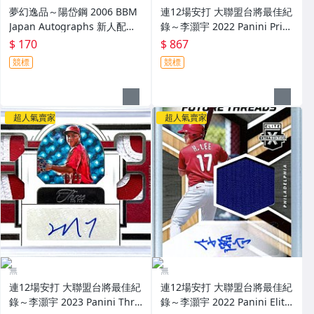
夢幻逸品～陽岱鋼 2006 BBM
連12場安打 大聯盟台將最佳紀
Japan Autographs 新人配布
錄～李灝宇 2022 Panini Priz
簽名卡 加蓋BBM鋼印 RC～
m Draft Picks 亮面新人簽名鑑
$ 170
$ 867
定卡 RC PSA 9～
競標
競標
超人氣賣家
超人氣賣家
無
無
連12場安打 大聯盟台將最佳紀
連12場安打 大聯盟台將最佳紀
錄～李灝宇 2023 Panini Thre
錄～李灝宇 2022 Panini Elite