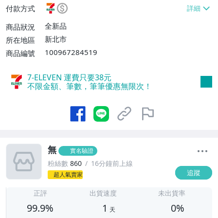
EVEN取貨不付款【單件運費$38】、郵局掛
付款方式
號【單件運費$60、滿20件或消費滿$5000
0免運費】
全新品
商品狀況
新北市
所在地區
100967284519
商品編號
7-ELEVEN 運費只要
38
元
不限金額、筆數，筆筆優惠無限次！
無
實名驗證
粉絲數
860
16分鐘前上線
追蹤
超人氣賣家
1
正評
出貨速度
未出貨率
99.9%
1
0%
天