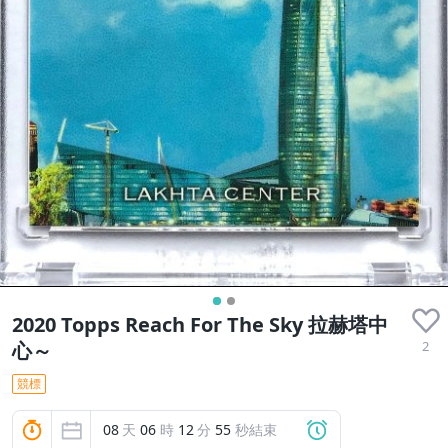
2020 Topps Reach For The Sky 拉赫塔中
2
心～
競標
08
天
06
時
12
分
54
秒結束