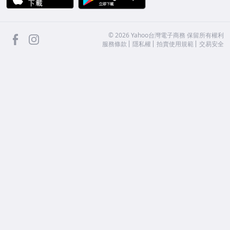
facebook
Instagram
©
2026
Yahoo台灣電子商務 保留所有權利
服務條款
隱私權
拍賣使用規範
交易安全