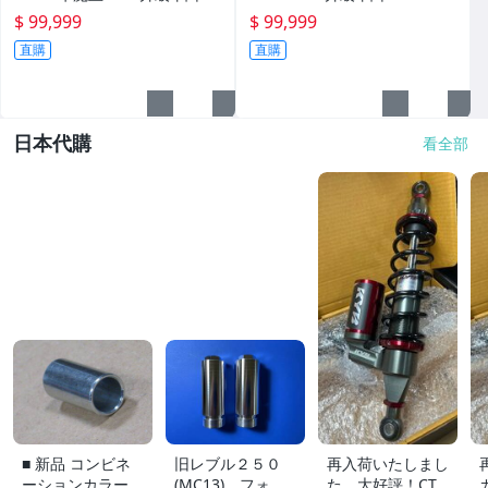
ARO 頂級訂製 腳踏墊
級訂製 腳踏墊
$ 99,999
$ 99,999
直購
直購
日本代購
看全部
■ 新品 コンビネ
旧レブル２５０
再入荷いたしまし
ーションカラー ■
(MC13) フォー
た、大好評！CT1