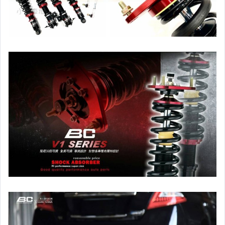
原廠型尾燈.紅白晶鑽尾燈
黑框尾燈.圓燈型尾燈.LED尾燈
前後保桿側燈.後保桿LED反光片
原廠型霧燈.晶鑽及燻黑霧燈.
各車系LED後保桿下霧燈
專用型魚眼霧燈.光圈魚眼霧燈
BMW光圈燈泡.CCFL光圈
LED第三剎車燈.LED燈泡
各車系專用DRL日行燈
車身標誌MARK.車身飾條
前後保桿.前後下巴.側裙.尾翼