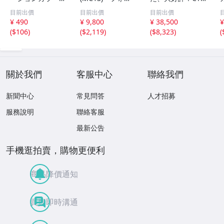
Φ8mm 10mm×2
ク径Φ３３×１０
25用カヤバリア
目前出價
目前出價
目前出價
0mm スチール ユ
０ｍｍ フロント
ショック、世界の
¥ 490
¥ 9,800
¥ 38,500
¥
ニクロ キタコ KI
フォーク延長キッ
カヤバ製、モノチ
(
$106
)
(
$2,119
)
(
$8,323
)
(
TACO 0900-093-
ト
リンドロ。
90001 09000939
0001
關於我們
客服中心
聯絡我們
新聞中心
常見問答
人才招募
服務說明
聯絡客服
最新公告
手機逛拍賣，購物更便利
商品降價通知
買賣即時溝通