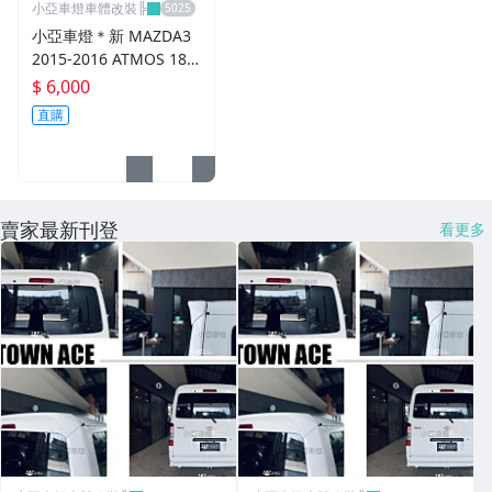
小亞車燈車體改裝╠
小亞車燈＊新 MAZDA3
2015-2016 ATMOS 18
吋 鋁圈 輪框 18*8.5 5/1
$ 6,000
08 ET40 5孔108 銀黑車
直購
邊 鉚釘款
賣家最新刊登
看更多