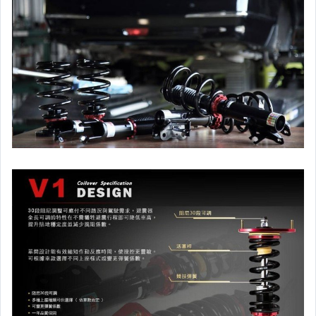
升降機.汽車零件.鈑金零件
內.外把手.後視鏡.LED後視鏡
大燈框.後燈框.側燈框.霧燈框
煞車油門踏板.冷光迎賓踏板
排氣管.內龜板.下護板.擋泥板
牌照燈.室內燈.照地燈
原廠改裝水箱罩.通風網
各車系燈眉.空力套件
非常機車
車用精品百貨類.各車系晴雨窗
避震器.卡鉗.來另片.短彈簧