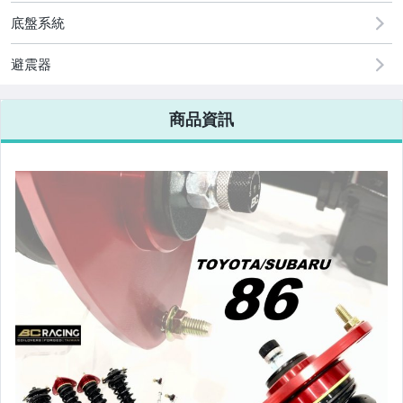
原廠=規格大燈.正廠大燈
底盤系統
改裝=R8燈眉款DRL大燈
避震器
改裝=晶鑽大燈.黑框大燈
商品資訊
改裝=光圈魚眼大燈.一般魚眼大燈
手工改=3D/CCFL/COB光圈魚眼大燈
客製=光圈魚眼導光條日行燈系列
超薄型HID氙氣燈泡.大燈燈泡
通用型DRL日行燈.R8日行燈
原廠型=角燈.晶鑽.黑框.黃角燈
前保桿小燈.晶鑽.黑框小燈
LED側燈.晶鑽.燻黑.黃側燈