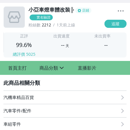
小亞車燈車體改裝╠
店鋪
實名驗證
追蹤
粉絲數
2212
1天前上線
-
-
正評
出貨速度
未出貨率
99.6%
--
--
天
總評價
5025
-
首頁主打
商品分類
直播影片
-
sign
2
汽機車精品百貨
汽車零件/配件
車組零件
其他汽車零配件