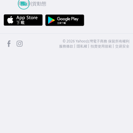
商品到貨動態
APP Store
Google Play
facebook
Instagram
©
2026
Yahoo台灣電子商務 保留所有權利
服務條款
隱私權
拍賣使用規範
交易安全