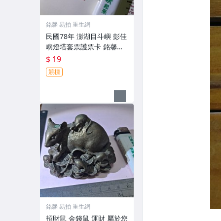
銘馨 易拍 重生網
民國78年 澎湖目斗嶼 彭佳
嶼燈塔套票護票卡 銘馨易
拍重生網 110HT02 保存如
$ 19
圖
競標
銘馨 易拍 重生網
招財鼠 金錢鼠 運財 屬於您