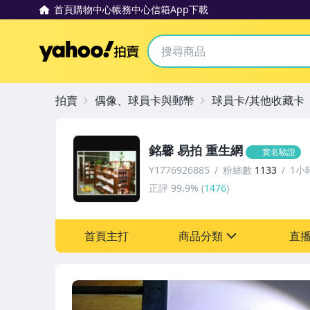
首頁
購物中心
帳務中心
信箱
App下載
Yahoo拍賣
拍賣
偶像、球員卡與郵幣
球員卡/其他收藏卡
銘馨 易拍 重生網
實名驗證
Y1776926885
粉絲數
1133
1小
正評
99.9%
(
1476
)
首頁主打
商品分類
直
sign
圖書/影音/文具
古董、藝術與礦石