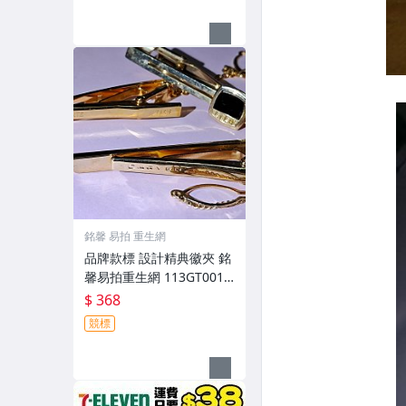
銘馨 易拍 重生網
品牌款標 設計精典徽夾 銘
馨易拍重生網 113GT001
金屬等製 擺飾、擺件 保存
$ 368
如圖（3個ㄧ標）
競標