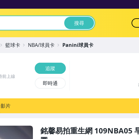
搜尋
籃球卡
NBA/球員卡
Panini球員卡
追蹤
時前上線
即時通
播影片
銘馨易拍重生網 109NBA05 