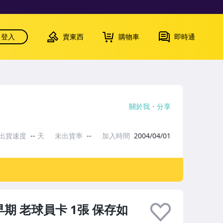
登入
賣東西
購物車
即時通
關於我
分享
出貨速度
--
天
未出貨率
--
加入時間
2004/04/01
早期 老球員卡 1張 保存如