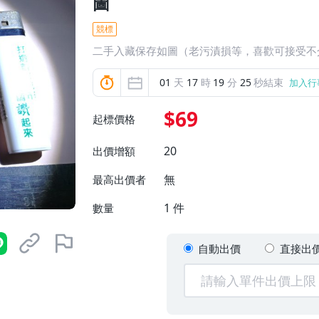
圖
競標
二手入藏保存如圖（老污漬損等，喜歡可接受不
01
天
17
時
19
分
23
秒結束
加入行
$69
起標價格
20
出價增額
無
最高出價者
1
件
數量
自動出價
直接出