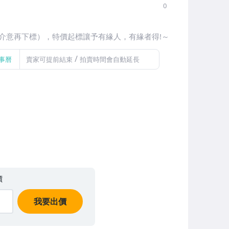
0
介意再下標），特價起標讓予有緣人，有緣者得!～
/
事曆
賣家可提前結束
拍賣時間會自動延長
價
我要出價