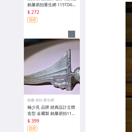
銘馨易拍重生網 115TD06
金屬等製 沉重感 擺飾、擺
$ 272
件 保存如圖
競標
銘馨 易拍 重生網
極少見 品牌 經典設計立體
造型 金屬製 銘馨易拍112T
D85 擺飾 藏品 保存如圖
$ 399
(老使用痕污等)
競標