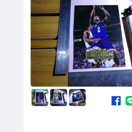
玩具、模型與公仔
偶像、球員卡與郵幣
手錶與飾品配件
美食與地方特產
相機、攝影與周邊
運動、戶外與休閒