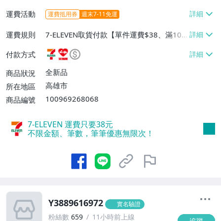
運費活動
運費抵用券
週末7-11免運
運費規則
7-ELEVEN取貨付款【單件運費$38、滿100
件或消費滿$1000000免運費】、7-ELEVEN
付款方式
取貨不付款【單件運費$38】、萊爾富取貨
付款【單件運費$60、滿50件或消費滿$30
全新品
商品狀況
0000免運費】、郵局掛號【單件運費$50、
高雄市
所在地區
滿30件或消費滿$30000免運費】
100969268068
商品編號
7-ELEVEN 運費只要
38
元
不限金額、筆數，筆筆優惠無限次！
Y3889616972
實名驗證
粉絲數
659
11小時前上線
追蹤