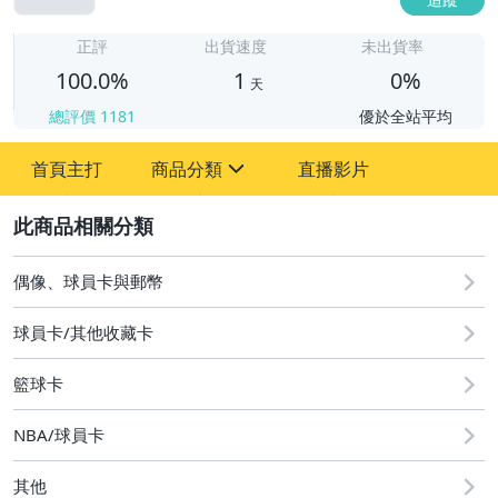
1
正評
出貨速度
未出貨率
100.0%
1
0%
天
總評價
1181
優於全站平均
首頁主打
商品分類
直播影片
sign
2
偶像、球員卡與郵幣
偶像、球員卡與郵幣
球員卡/其他收藏卡
籃球卡
NBA/球員卡
其他