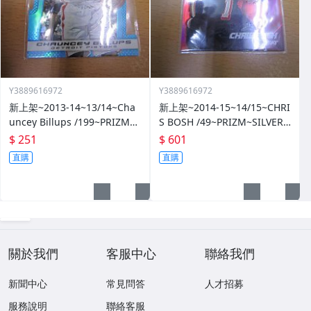
Y3889616972
Y3889616972
新上架~2013-14~13/14~Cha
新上架~2014-15~14/15~CHRI
uncey Billups /199~PRIZM~S
S BOSH /49~PRIZM~SILVER~
ILVER~藍亮~限量/199~10601
紅亮~低限量/49~1060114-1
$ 251
$ 601
14-1
直購
直購
關於我們
客服中心
聯絡我們
新聞中心
常見問答
人才招募
服務說明
聯絡客服