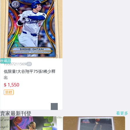
收藏品
Y9307211569
低限量!大谷翔平75張!稀少釋
出
$ 1,550
競標
賣家最新刊登
看更多