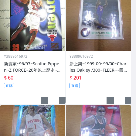
Y3889616972
Y3889616972
新賣家~96/97~Scottie Pippe
新上架~1999-00~99/00~Char
n~Z FORCE~20年以上歷史~無
les Oakley /300~FLEER~~限
限量~
量/300~1060114-1
$ 60
$ 201
直購
直購