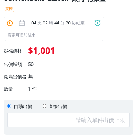
競標
04
天
02
時
44
分
20
秒結束
賣家可提前結束
$1,001
起標價格
50
出價增額
無
最高出價者
1
件
數量
自動出價
直接出價