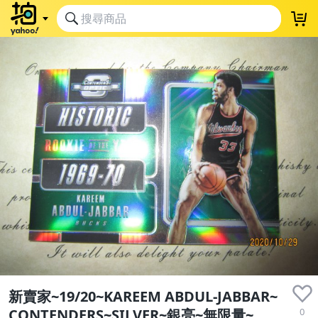
新賣家~19/20~KAREEM ABDUL-JABBAR~
0
CONTENDERS~SILVER~銀亮~無限量~