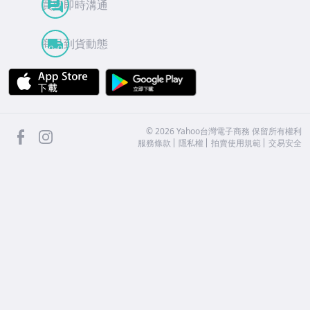
買賣即時溝通
商品到貨動態
APP Store
Google Play
facebook
Instagram
©
2026
Yahoo台灣電子商務 保留所有權利
服務條款
隱私權
拍賣使用規範
交易安全