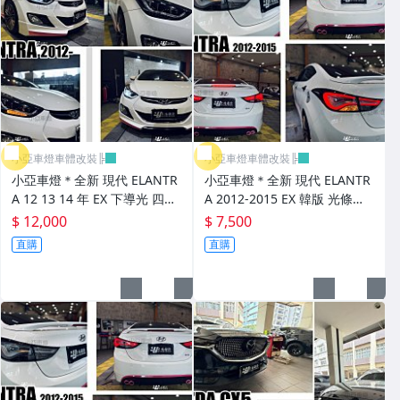
煞車油門踏板.冷光迎賓踏板
排氣管.內龜板.下護板.擋泥板
牌照燈.室內燈.照地燈
原廠改裝水箱罩.通風網
小亞車燈車體改裝╠
小亞車燈車體改裝╠
各車系燈眉.空力套件
小亞車燈＊全新 現代 ELANTR
小亞車燈＊全新 現代 ELANTR
A 12 13 14 年 EX 下導光 四魚
A 2012-2015 EX 韓版 光條導
非常機車
眼LED方向燈 大燈 車燈
光 燻黑 閃爍方向燈 尾燈 後燈
$ 12,000
$ 7,500
直購
直購
車用精品百貨類.各車系晴雨窗
避震器.卡鉗.來另片.短彈簧
CUSCO / HARDRACE 各車系結構桿.拉桿
進氣套件 進氣系統 全系列
其它