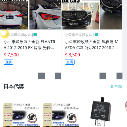
小亞車燈車體改裝╠
小亞車燈車體改裝╠
小亞車燈改裝＊全新 ELANTR
小亞車燈改裝＊全新 馬自達 M
A 2012-2015 EX 韓版 光條導
AZDA CX5 2代 2017 2018 20
光 燻黑 閃爍方向燈 尾燈 後燈
19 滿天星樣式 鑽石 水箱罩
$ 7,500
$ 3,500
直購
直購
日本代購
看全部