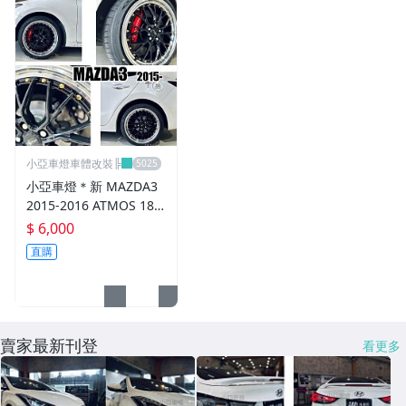
原廠型霧燈.晶鑽及燻黑霧燈.
各車系LED後保桿下霧燈
專用型魚眼霧燈.光圈魚眼霧燈
BMW光圈燈泡.CCFL光圈
小亞車燈車體改裝╠
LED第三剎車燈.LED燈泡
小亞車燈＊新 MAZDA3
2015-2016 ATMOS 18
各車系專用DRL日行燈
吋 鋁圈 輪框 18*8.5 5/1
$ 6,000
08 ET40 5孔108 銀黑車
車身標誌MARK.車身飾條
直購
邊 鉚釘款
前後保桿.前後下巴.側裙.尾翼
升降機.汽車零件.鈑金零件
賣家最新刊登
看更多
內.外把手.後視鏡.LED後視鏡
大燈框.後燈框.側燈框.霧燈框