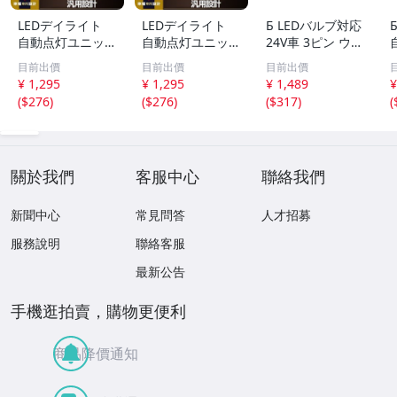
LEDデイライト
LEDデイライト
Б LEDバルブ対応
自動点灯ユニット
自動点灯ユニット
24V車 3ピン ウイ
減光機能付き 12V
減光機能付き 12V
ンカーリレー 速
目前出價
目前出價
目前出價
車専用 エンジン
車専用 エンジン
度調整 無段階調
¥ 1,295
¥ 1,295
¥ 1,489
¥
ON連動 ポジショ
ON連動 ポジショ
整可能 カチカチ
(
$276
)
(
$276
)
(
$317
)
(
ン フォグランプ
ン フォグランプ
音内蔵 スピーカ
等に ドレスアッ
等に ドレスアッ
ー 大型車 トラッ
プ カスタム
プ カスタム
ク バス
關於我們
客服中心
聯絡我們
新聞中心
常見問答
人才招募
服務說明
聯絡客服
最新公告
手機逛拍賣，購物更便利
商品降價通知