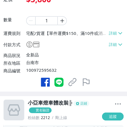
數量
運費規則
宅配/貨運【單件運費$150、滿10件或消費
滿$10000免運費】、面交/自取/不寄送
付款方式
【免運費】
全新品
商品狀況
台南市
所在地區
100972595632
商品編號
小亞車燈車體改裝╠
店鋪
實名驗證
追蹤
粉絲數
2212
剛上線
-