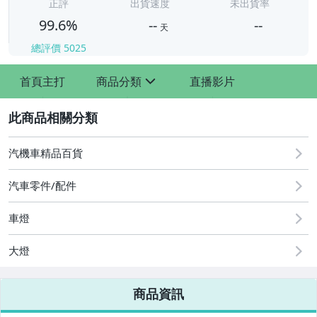
-
正評
出貨速度
未出貨率
99.6%
--
--
天
總評價
5025
-
首頁主打
商品分類
直播影片
-
sign
2
汽機車精品百貨
汽車零件/配件
車燈
其他汽車零配件
原廠=規格大燈.正廠大燈
大燈
改裝=R8燈眉款DRL大燈
商品資訊
改裝=晶鑽大燈.黑框大燈