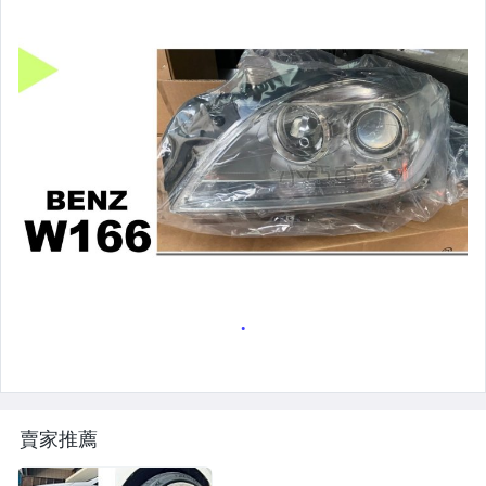
改裝=光圈魚眼大燈.一般魚眼大燈
手工改=3D/CCFL/COB光圈魚眼大燈
客製=光圈魚眼導光條日行燈系列
超薄型HID氙氣燈泡.大燈燈泡
通用型DRL日行燈.R8日行燈
原廠型=角燈.晶鑽.黑框.黃角燈
前保桿小燈.晶鑽.黑框小燈
LED側燈.晶鑽.燻黑.黃側燈
原廠型尾燈.紅白晶鑽尾燈
黑框尾燈.圓燈型尾燈.LED尾燈
賣家推薦
前後保桿側燈.後保桿LED反光片