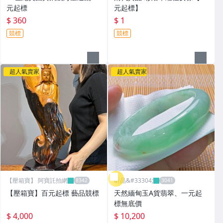
元起標
元起標】
$ 360
$ 1
競標
競標
超人氣賣家
超人氣賣家
【壓箱寶】 阿寶託拍網
昕品&#33304;
【壓箱寶】百元起標 藝品競標
天然緬甸玉A貨翡翠、一元起
標無底價
$ 4,000
$ 10,200