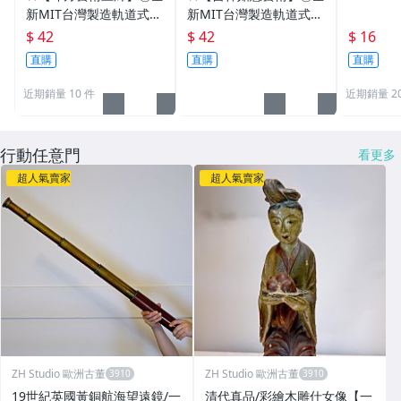
新MIT台灣製造軌道式掛
新MIT台灣製造軌道式掛
勾/掛鉤/掛鈎/掛圖器/掛
勾/掛鉤/掛鈎/掛圖器/掛
$ 42
$ 42
$ 16
畫器專賣店(T型150公分)
畫器專賣店(T型150公分)
直購
直購
直購
gold246
ylc1312
近期銷量 10 件
近期銷量 2
行動任意門
看更多
超人氣賣家
超人氣賣家
ZH Studio 歐洲古董
ZH Studio 歐洲古董
19世紀英國黃銅航海望遠鏡/一
清代真品/彩繪木雕仕女像【一