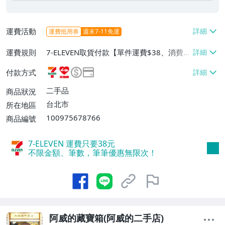
運費活動
運費抵用券
週末7-11免運
運費規則
7-ELEVEN取貨付款【單件運費$38、消費滿
$500免運費】、萊爾富取貨付款【單件運
付款方式
費$60、消費滿$500免運費】、郵局掛號
【單件運費$65、消費滿$500免運費】、面
二手品
商品狀況
交/自取/不寄送【免運費】
台北市
所在地區
100975678766
商品編號
7-ELEVEN 運費只要
38
元
不限金額、筆數，筆筆優惠無限次！
阿威的藏寶箱(阿威的二手店)