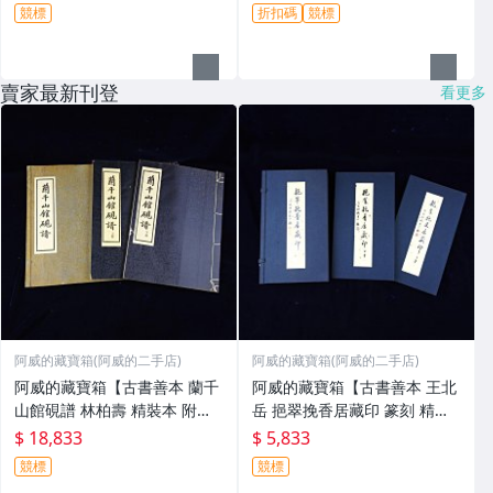
競標
折扣碼
競標
賣家最新刊登
看更多
阿威的藏寶箱(阿威的二手店)
阿威的藏寶箱(阿威的二手店)
阿威的藏寶箱【古書善本 蘭千
阿威的藏寶箱【古書善本 王北
山館硯譜 林柏壽 精裝本 附原
岳 挹翠挽香居藏印 篆刻 精裝
裝錦 盒及上下兩卷 五十六年初
本 附原裝錦盒及上下兩卷 八十
$ 18,833
$ 5,833
版上册(免運費) 硯台】品相優
四年初版 書籍】品相優 值得收
競標
競標
值得收藏
藏