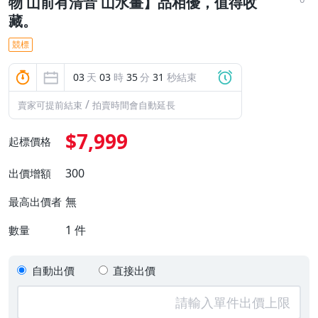
物 山前有清音 山水畫】品相優，值得收
藏。
競標
03
天
03
時
35
分
29
秒結束
/
賣家可提前結束
拍賣時間會自動延長
$7,999
起標價格
300
出價增額
無
最高出價者
1
件
數量
自動出價
直接出價