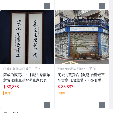
阿威的藏寶箱(阿威的二手店)
阿威的藏寶箱(阿威的二手店)
阿威的藏寶箱＊【書法 歐豪年
阿威的藏寶箱【陶甕 台灣近百
對聯 嶺南畫派水墨畫家代表 畫
年古甕 任君選購 200多個手工
心高110x24.5公分 秦孝儀譽為
老甕 陶茶壺 大水缸 醃菜甕 紅
$ 38,833
$ 88,833
(大宗師)認為他是嶺南畫派開宗
露酒甕 紹興酒甕 瓷甕 瓷器、
競標
競標
以來之詩書畫全能 名家書畫原
經典、舊物/擺飾 非金煉城】
作
品相優 值