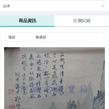
電腦、平板與周邊
山水
運動、戶外與休閒
商品資訊
出價紀錄
原創設計良品
居家、家具與園藝
落款
無落款
玩具、模型與公仔
偶像、球員卡與郵幣
男性精品與服飾
女裝與服飾配件
手錶與飾品配件
女包精品與女鞋
家電與影音視聽