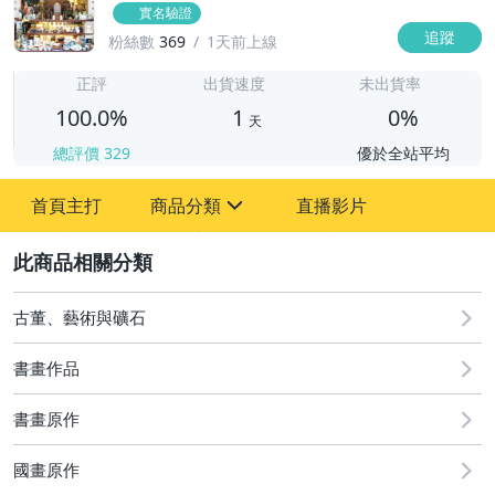
實名驗證
追蹤
粉絲數
369
1天前上線
1
正評
出貨速度
未出貨率
100.0%
1
0%
天
總評價
329
優於全站平均
首頁主打
商品分類
直播影片
sign
2
古董、藝術與礦石
圖書/影音/文具
古董、藝術與礦石
書畫作品
手機、配件與通訊
書畫原作
美容保養與彩妝
國畫原作