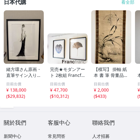
日本代購
看全部
緒方環さん原画・
完売★モダンアー
【模写】 掛軸 紙
直筆サイン入り・
ト 2枚組 Francfr
本 書 筆 骨董品
フレーム付き・真
anc フランフラン
美術 水墨画 430
目前出價
目前出價
目前出價
作。墨画。
モノクロームサマ
¥ 138,000
¥ 47,700
¥ 2,000
¥
ー アートプリン
(
$29,832
)
(
$10,312
)
(
$433
)
(
ト サイズ 63×84
モンステラ イチ
ョウ プリント
關於我們
客服中心
聯絡我們
新聞中心
常見問答
人才招募