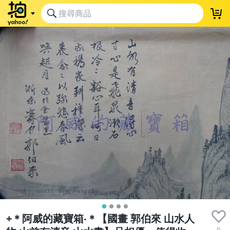
+＊阿威的藏寶箱‧＊【國畫 郭伯來 山水人
0