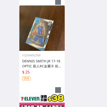
Y3204492568
DENNIS SMITH JR 17-18
OPTIC 新人RC金屬卡 前後
圖
$ 25
競標