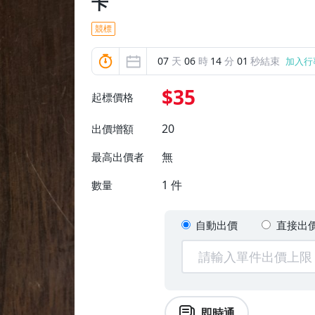
卡
競標
07
天
06
時
14
分
00
秒結束
加入行
$35
起標價格
20
出價增額
無
最高出價者
1
件
數量
自動出價
直接出
即時通