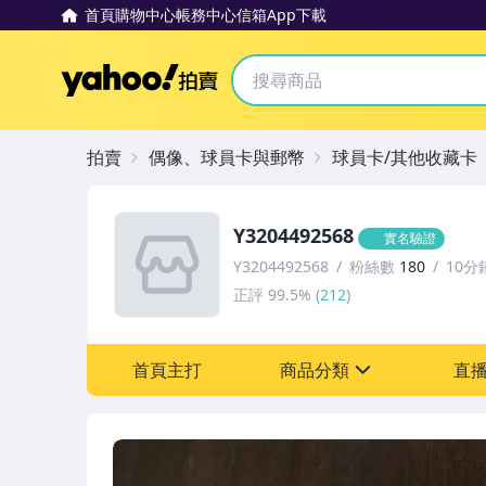
首頁
購物中心
帳務中心
信箱
App下載
Yahoo拍賣
拍賣
偶像、球員卡與郵幣
球員卡/其他收藏卡
Y3204492568
實名驗證
Y3204492568
粉絲數
180
10分
正評
99.5%
(
212
)
首頁主打
商品分類
直
sign
偶像、球員卡與郵幣