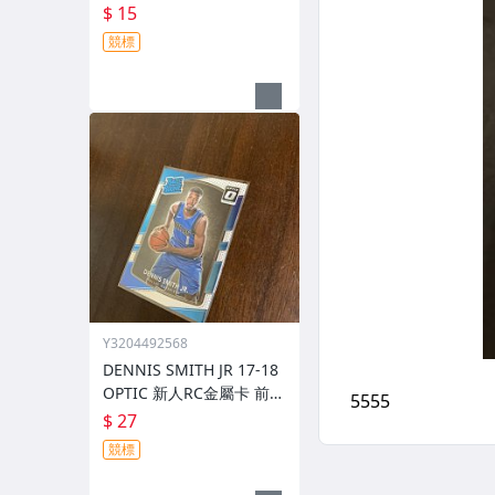
$ 15
競標
Y3204492568
DENNIS SMITH JR 17-18
OPTIC 新人RC金屬卡 前後
圖
$ 27
競標