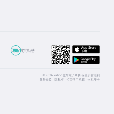
APP St
商品到貨動態
Google
©
2026
Yahoo台灣電子商務 保留所有權利
服務條款
隱私權
拍賣使用規範
交易安全