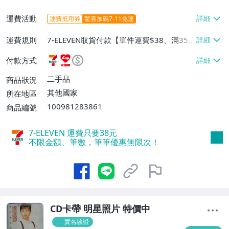
運費活動
運費抵用券
驚喜加碼7-11免運
運費規則
7-ELEVEN取貨付款【單件運費$38、滿35
件或消費滿$900免運費】、萊爾富取貨付
付款方式
款【單件運費$60、滿10件或消費滿$999
免運費】
二手品
商品狀況
其他國家
所在地區
100981283861
商品編號
7-ELEVEN 運費只要
38
元
不限金額、筆數，筆筆優惠無限次！
CD卡帶 明星照片 特價中
實名驗證