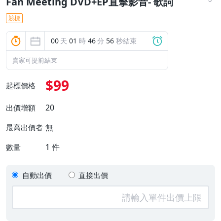
Fan Meeting DVD+EP直擊影音- 歌詞
競標
00
天
01
時
46
分
55
秒結束
賣家可提前結束
$99
起標價格
20
出價增額
無
最高出價者
1
件
數量
自動出價
直接出價