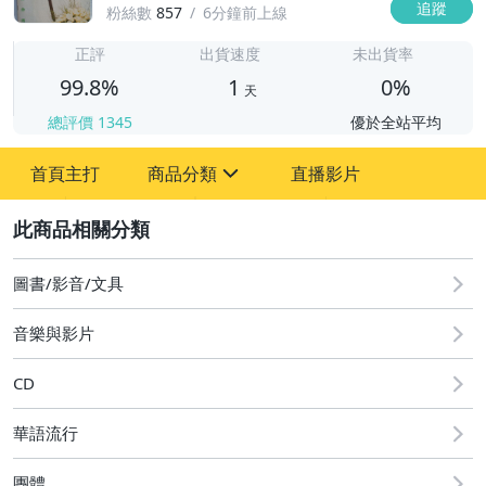
追蹤
粉絲數
857
6分鐘前上線
1
正評
出貨速度
未出貨率
99.8%
1
0%
天
總評價
1345
優於全站平均
首頁主打
商品分類
直播影片
sign
2
圖書/影音/文具
成人專區
圖書/影音/文具
古董、藝術與礦石
音樂與影片
手機、配件與通訊
CD
居家、家具與園藝
華語流行
偶像、球員卡與郵幣
團體