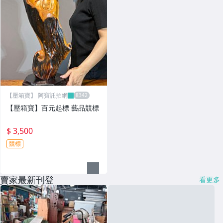
【壓箱寶】 阿寶託拍網
【壓箱寶】百元起標 藝品競標
$ 3,500
競標
賣家最新刊登
看更多