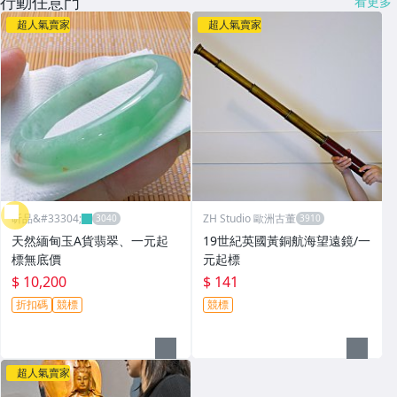
行動任意門
看更多
超人氣賣家
超人氣賣家
昕品&#33304;
ZH Studio 歐洲古董
天然緬甸玉A貨翡翠、一元起
19世紀英國黃銅航海望遠鏡/一
標無底價
元起標
$ 10,200
$ 141
折扣碼
競標
競標
超人氣賣家