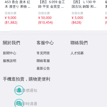
AS3 香合 唐木 紅
【西】Ｓ059 金工
【西】 Ｌ130 中
木 漆塗り 果物 野
師 平安 金英堂 正
国古玩 銅製 和興
菜 7点 未使用 茶
修 銅製 四方 花器
松彫 蓋物 唐物
目前出價
目前出價
目前出價
道具 小物
共箱
¥ 9,000
¥ 50,000
¥ 3,000
¥
(
$1,882
)
(
$10,454
)
(
$628
)
(
關於我們
客服中心
聯絡我們
新聞中心
常見問答
人才招募
服務說明
聯絡客服
最新公告
手機逛拍賣，購物更便利
商品降價通知
買賣即時溝通