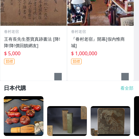
眷村老宿
眷村老宿
王有長先生墨寶真跡書法 [降!
『眷村老宿』開幕[假內惟商
降!降!價回饋網友]
城]
$ 5,000
$ 1,000,000
競標
競標
日本代購
看全部