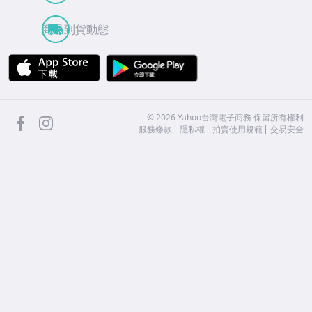
商品到貨動態
APP Store
Google Play
facebook
Instagram
©
2026
Yahoo台灣電子商務 保留所有權利
服務條款
隱私權
拍賣使用規範
交易安全