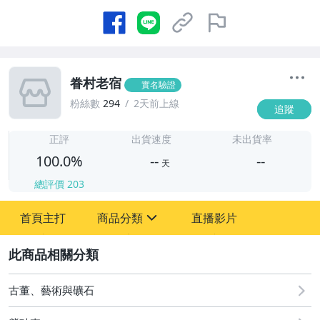
眷村老宿
實名驗證
粉絲數
294
2天前上線
追蹤
-
-
正評
出貨速度
未出貨率
100.0%
--
--
天
總評價
203
-
首頁主打
商品分類
直播影片
-
sign
2
古董、藝術與礦石
圖書/影音/文具
古董、藝術與礦石