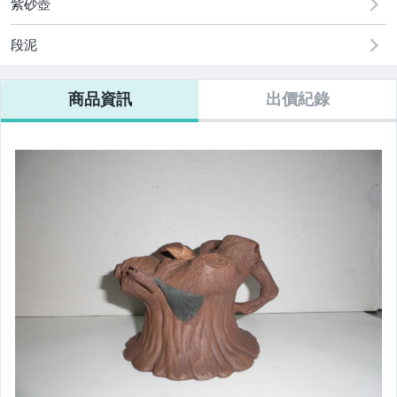
紫砂壺
手機、配件與通訊
段泥
相機、攝影與周邊
商品資訊
出價紀錄
運動、戶外與休閒
居家、家具與園藝
玩具、模型與公仔
男性精品與服飾
偶像、球員卡與郵幣
女裝與服飾配件
手錶與飾品配件
女包精品與女鞋