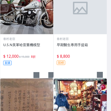
眷村老宿
眷村老宿
U.S.N美軍哈雷重機模型
早期醫生專用手提箱
$ 12,000
$ 8,800
8折
$ 15,000
競標
直購