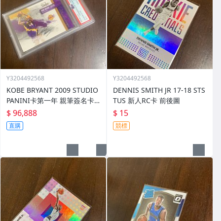
Y3204492568
Y3204492568
KOBE BRYANT 2009 STUDIO
DENNIS SMITH JR 17-18 STS
PANINI卡第一年 親筆簽名卡
TUS 新人RC卡 前後圖
限86/99 PSA/DNA
$ 96,888
$ 15
直購
競標