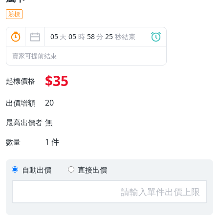
競標
05
天
05
時
58
分
24
秒結束
賣家可提前結束
$35
起標價格
20
出價增額
無
最高出價者
1
件
數量
自動出價
直接出價