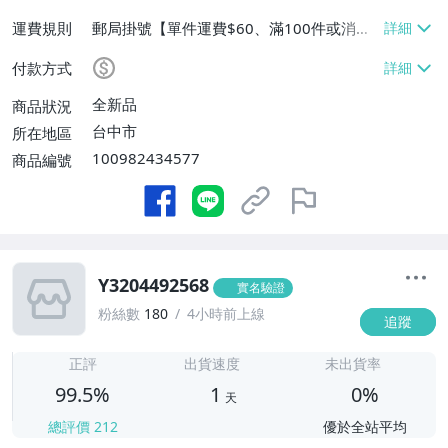
運費規則
郵局掛號【單件運費$60、滿100件或消費
滿$9999免運費】
付款方式
全新品
商品狀況
台中市
所在地區
100982434577
商品編號
Y3204492568
實名驗證
粉絲數
180
4小時前上線
追蹤
1
正評
出貨速度
未出貨率
99.5%
1
0%
天
總評價
212
優於全站平均