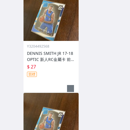
Y3204492568
DENNIS SMITH JR 17-18
OPTIC 新人RC金屬卡 前後
圖
$ 27
競標