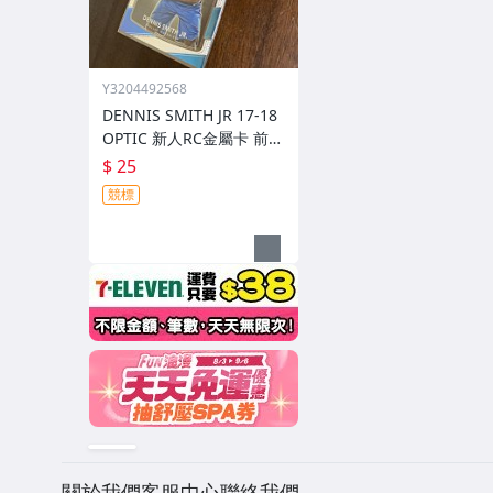
Y3204492568
DENNIS SMITH JR 17-18
OPTIC 新人RC金屬卡 前後
圖
$ 25
競標
關於我們
客服中心
聯絡我們