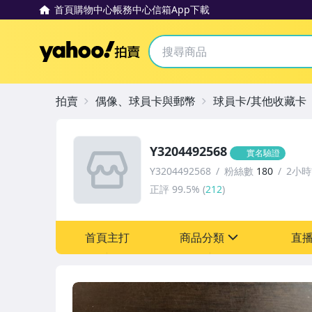
首頁
購物中心
帳務中心
信箱
App下載
Yahoo拍賣
拍賣
偶像、球員卡與郵幣
球員卡/其他收藏卡
Y3204492568
實名驗證
Y3204492568
粉絲數
180
2小
正評
99.5%
(
212
)
首頁主打
商品分類
直
sign
偶像、球員卡與郵幣