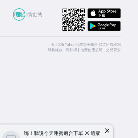
APP St
商品到貨動態
Google
©
2026
Yahoo台灣電子商務 保留所有權利
服務條款
隱私權
拍賣使用規範
交易安全