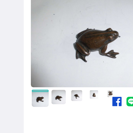
圖書/影音/文具
古董、藝術與礦石
手機、配件與通訊
相機、攝影與周邊
運動、戶外與休閒
居家、家具與園藝
玩具、模型與公仔
男性精品與服飾
偶像、球員卡與郵幣
女裝與服飾配件
手錶與飾品配件