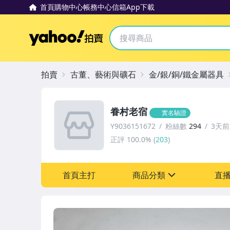
首頁
購物中心
帳務中心
信箱
App下載
Yahoo拍賣
拍賣
古董、藝術與礦石
金/銀/銅/鐵金屬器具
眷村老宿
實名驗證
Y9036151672
粉絲數
294
3天
正評
100.0%
(
203
)
首頁主打
商品分類
直
sign