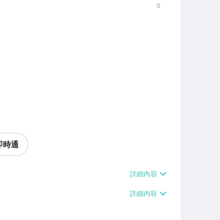
0
即時通