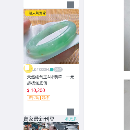
超人氣賣家
昕品&#33304;
天然緬甸玉A貨翡翠、一元
起標無底價
$ 10,200
折扣碼
競標
賣家最新刊登
看更多