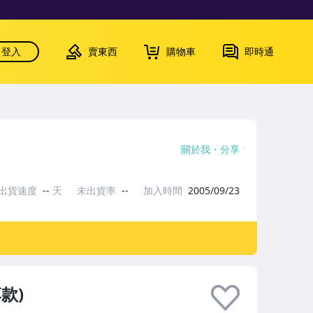
登入
賣東西
購物車
即時通
關於我
分享
出貨速度
--
天
未出貨率
--
加入時間
2005/09/23
款)