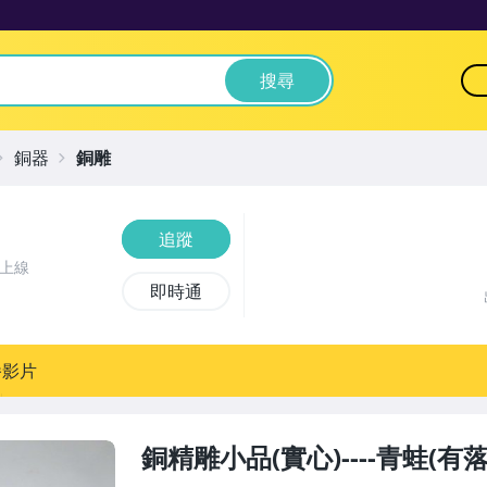
搜尋
銅器
銅雕
追蹤
前上線
即時通
播影片
銅精雕小品(實心)----青蛙(有落