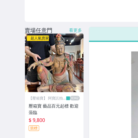
女包精品與女鞋
家電與影音視聽
賣場任意門
美食與地方特產
看更多
超人氣賣家
【壓箱寶】 阿寶託拍
網
壓箱寶 藝品百元起標 歡迎
蒞臨
$ 9,800
競標