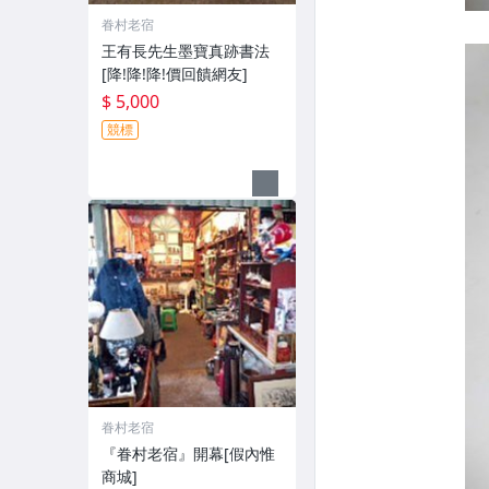
眷村老宿
王有長先生墨寶真跡書法
[降!降!降!價回饋網友]
$ 5,000
競標
眷村老宿
『眷村老宿』開幕[假內惟
商城]