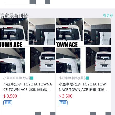
大燈框.後燈框.側燈框.霧燈框
賣家最新刊登
看更多
煞車油門踏板.冷光迎賓踏板
排氣管.內龜板.下護板.擋泥板
牌照燈.室內燈.照地燈
原廠改裝水箱罩.通風網
各車系燈眉.空力套件
非常機車
小亞車燈車體改裝╠
小亞車燈車體改裝╠
車用精品百貨類.各車系晴雨窗
小亞車燈-新 TOYOTA TOWNA
小亞車燈-全新 TOYOTA TOW
CE TOWN ACE 廂車 運動版 尾
NACE TOWN ACE 廂車 運動
避震器.卡鉗.來另片.短彈簧
翼 鴨尾 素材 FRP
版 尾翼 鴨尾 素材 FRP
$ 3,500
$ 3,500
直購
直購
CUSCO / HARDRACE 各車系結構桿.拉桿
進氣套件 進氣系統 全系列