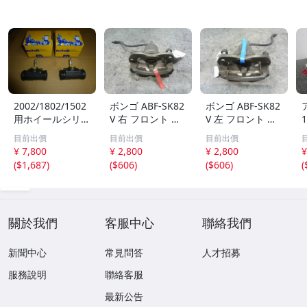
2002/1802/1502
ボンゴ ABF-SK82
ボンゴ ABF-SK82
用ホイールシリン
V 右 フロント ブ
V 左 フロント ブ
ダー左右セット新
レーキ キャリパ
レーキ キャリパ
目前出價
目前出價
目前出價
品イタリア製
ー A2W
ー A2W
¥ 7,800
¥ 2,800
¥ 2,800
¥
(
$1,687
)
(
$606
)
(
$606
)
(
關於我們
客服中心
聯絡我們
新聞中心
常見問答
人才招募
服務說明
聯絡客服
最新公告