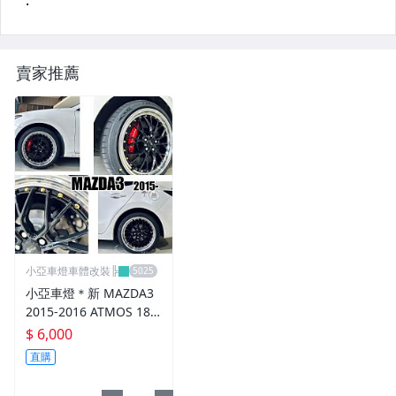
前後保桿側燈.後保桿LED反光片
原廠型霧燈.晶鑽及燻黑霧燈.
賣家推薦
各車系LED後保桿下霧燈
專用型魚眼霧燈.光圈魚眼霧燈
BMW光圈燈泡.CCFL光圈
LED第三剎車燈.LED燈泡
各車系專用DRL日行燈
小亞車燈車體改裝╠
車身標誌MARK.車身飾條
小亞車燈＊新 MAZDA3
2015-2016 ATMOS 18
前後保桿.前後下巴.側裙.尾翼
吋 鋁圈 輪框 18*8.5 5/1
$ 6,000
08 ET40 5孔108 銀黑車
升降機.汽車零件.鈑金零件
直購
邊 鉚釘款
內.外把手.後視鏡.LED後視鏡