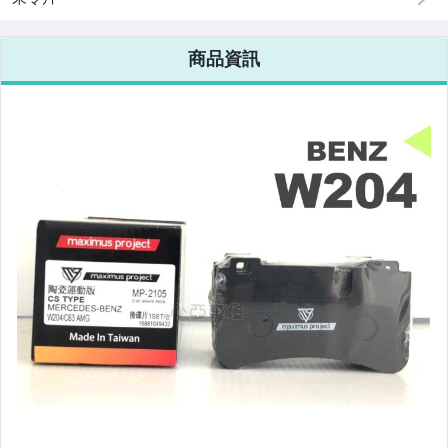
改裝=晶鑽大燈.黑框大燈
商品資訊
改裝=光圈魚眼大燈.一般魚眼大燈
手工改=3D/CCFL/COB光圈魚眼大燈
客製=光圈魚眼導光條日行燈系列
超薄型HID氙氣燈泡.大燈燈泡
通用型DRL日行燈.R8日行燈
原廠型=角燈.晶鑽.黑框.黃角燈
前保桿小燈.晶鑽.黑框小燈
LED側燈.晶鑽.燻黑.黃側燈
原廠型尾燈.紅白晶鑽尾燈
黑框尾燈.圓燈型尾燈.LED尾燈