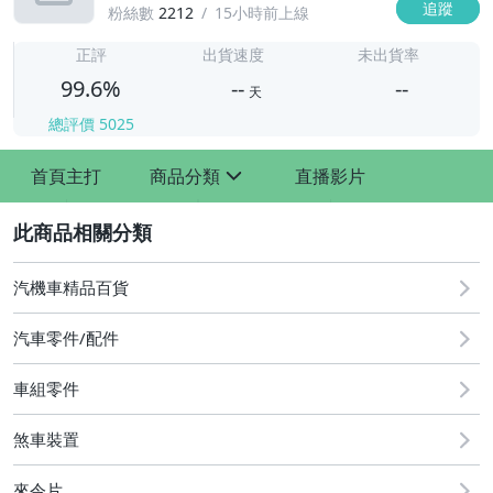
追蹤
粉絲數
2212
15小時前上線
-
-
正評
出貨速度
未出貨率
99.6%
--
--
天
總評價
5025
-
首頁主打
商品分類
直播影片
-
sign
2
汽機車精品百貨
汽車零件/配件
車組零件
其他汽車零配件
原廠=規格大燈.正廠大燈
煞車裝置
改裝=R8燈眉款DRL大燈
來令片