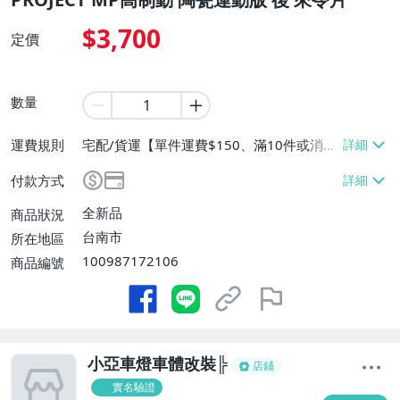
$3,700
定價
數量
運費規則
宅配/貨運【單件運費$150、滿10件或消費
滿$10000免運費】、面交/自取/不寄送
付款方式
【免運費】
全新品
商品狀況
台南市
所在地區
100987172106
商品編號
小亞車燈車體改裝╠
店鋪
實名驗證