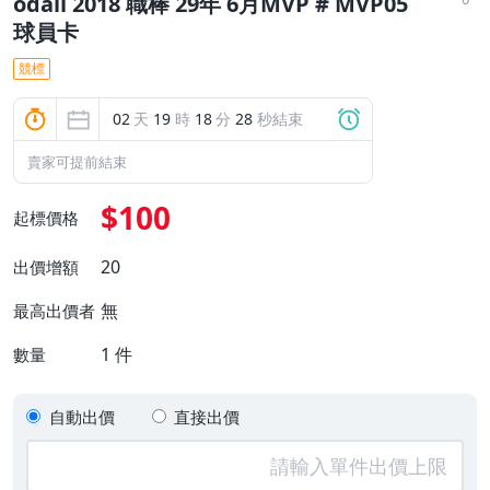
odall 2018 職棒 29年 6月MVP # MVP05
球員卡
競標
02
天
19
時
18
分
28
秒結束
賣家可提前結束
$100
起標價格
20
出價增額
無
最高出價者
1
件
數量
自動出價
直接出價