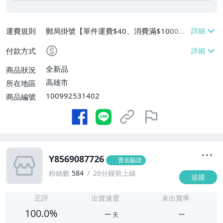
運費規則
郵局掛號【單件運費$40、消費滿$1000免
運費】
付款方式
全新品
商品狀況
高雄市
所在地區
100992531402
商品編號
Y8569087726
實名驗證
粉絲數
584
26分鐘前上線
追蹤
-
-
正評
出貨速度
未出貨率
100.0%
--
--
天