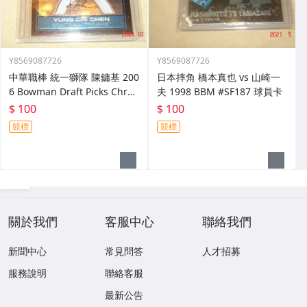
Y8569087726
Y8569087726
中華職棒 統一獅隊 陳鏞基 200
日本摔角 橋本真也 vs 山崎一
6 Bowman Draft Picks Chro
夫 1998 BBM #SF187 球員卡
me #FG30 球員卡
$ 100
$ 100
競標
競標
關於我們
客服中心
聯絡我們
新聞中心
常見問答
人才招募
服務說明
聯絡客服
最新公告