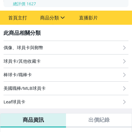
總評價
1627
-
首頁主打
商品分類
直播影片
-
sign
偶像、球員卡與郵幣
2
偶像、球員卡與郵幣
球員卡/其他收藏卡
棒球卡/職棒卡
美國職棒/MLB球員卡
Leaf球員卡
商品資訊
出價紀錄