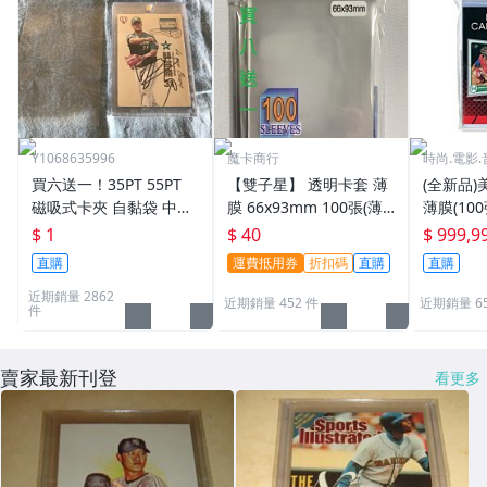
Y1068635996
魔卡商行
時尚.電影.
買六送一！35PT 55PT
【雙子星】 透明卡套 薄
(全新品)美
磁吸式卡夾 自黏袋 中華
膜 66x93mm 100張(薄)
薄膜(10
職棒球員卡 遊戲王 寶可
適用 BBM MLB Topps C
次到貨日期:
$ 1
$ 40
$ 999,9
夢PTCG 漫威 ultra pro
PBL 球員卡
直購
運費抵用券
折扣碼
直購
直購
可用
近期銷量 2862
近期銷量 452 件
近期銷量 6
件
賣家最新刊登
看更多