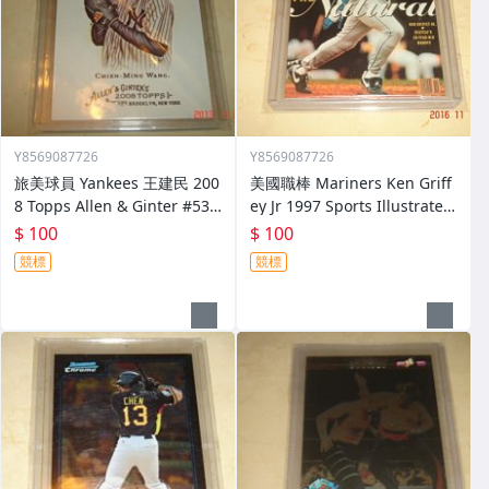
Y8569087726
Y8569087726
旅美球員 Yankees 王建民 200
美國職棒 Mariners Ken Griff
8 Topps Allen & Ginter #53
ey Jr 1997 Sports Illustrated
球員卡
#172球員卡
$ 100
$ 100
競標
競標