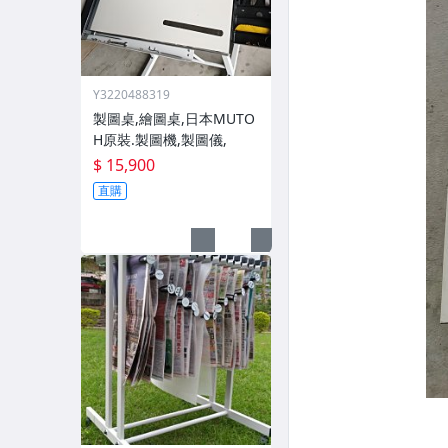
Y3220488319
製圖桌,繪圖桌,日本MUTO
H原裝.製圖機,製圖儀,
$ 15,900
直購