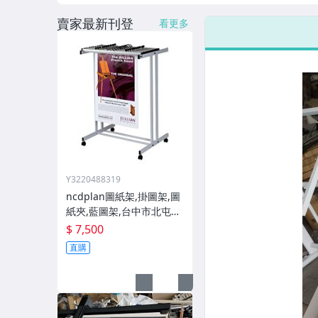
賣家最新刊登
看更多
Y3220488319
ncdplan圖紙架,掛圖架,圖
紙夾,藍圖架,台中市北屯區
和祥七街71號0922906328
$ 7,500
直購