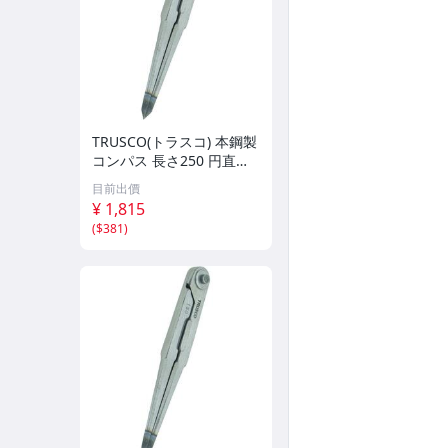
TRUSCO(トラスコ) 本鋼製
コンパス 長さ250 円直径3
80 PC-250
目前出價
¥ 1,815
(
$381
)