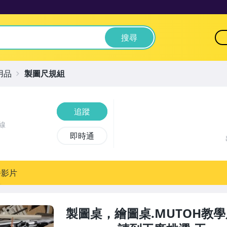
搜尋
用品
製圖尺規組
追蹤
線
即時通
播影片
製圖桌，繪圖桌.MUTOH教學用