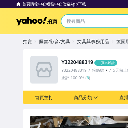
首頁
購物中心
帳務中心
信箱
App下載
Yahoo拍賣
拍賣
圖書/影音/文具
文具與事務用品
製圖
Y3220488319
實名驗證
Y3220488319
粉絲數
7
5天前上
正評
100.0%
(
6
)
首頁主打
商品分類
直
sign
圖書/影音/文具
電腦、平板與周邊