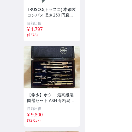
TRUSCO(トラスコ) 本鋼製
コンパス 長さ250 円直径3
80 PC-250
目前出價
¥ 1,797
(
$378
)
【希少】ホタニ 最高級製
図器セット ASH 骨柄烏口
洋銀コンパス HOTANI AS
目前出價
AHI 東京神田 昭和レトロ
¥ 9,800
戦前 当時物 骨董 建築 資
(
$2,057
)
料