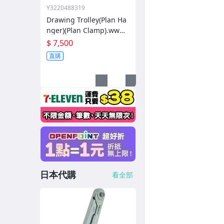
Y3220488319
Drawing Trolley(Plan Ha
nger)(Plan Clamp).www.
yuanplan.com.tw
$ 7,500
直購
日本代購
看全部