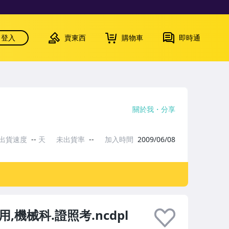
登入
賣東西
購物車
即時通
關於我
分享
出貨速度
--
天
未出貨率
--
加入時間
2009/06/08
,機械科.證照考.ncdpl