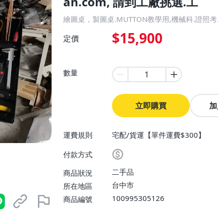
an.com, 請到工廠挑選.工
繪圖桌，製圖桌.MUTTON教學用,機械科.證照考.ncd
$15,900
定價
數量
立即購買
加
運費規則
宅配/貨運【單件運費$300】
付款方式
二手品
商品狀況
台中市
所在地區
100995305126
商品編號