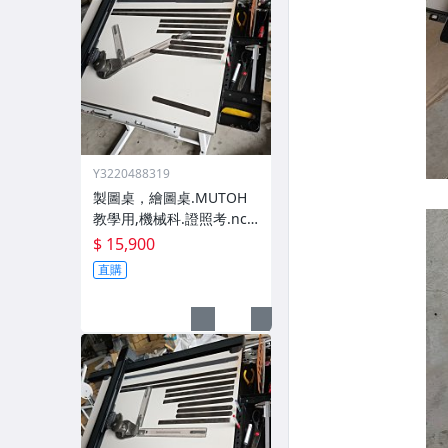
Y3220488319
製圖桌，繪圖桌.MUTOH
教學用,機械科.證照考.ncd
plan.com, 請到工廠挑選.
$ 15,900
工
直購