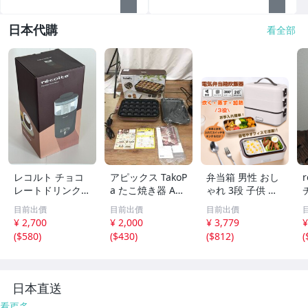
日本代購
看全部
レコルト チョコ
アピックス TakoP
弁当箱 男性 おし
レートドリンクメ
a たこ焼き器 AT
ゃれ 3段 子供 女
ーカー RMT-2 (G
M-024 ブラウン
子 炊飯器 1合炊
目前出價
目前出價
目前出價
Y) Chocolate Dri
着脱式プレート2
き 一人暮らし用
¥ 2,700
¥ 2,000
¥ 3,779
¥
nk Maker recolte
枚組（たこ焼き/
マルチ 小型 電気
(
$580
)
(
$430
)
(
$812
)
(
未開封
平面）元箱/取扱
加熱 ランチ ボッ
説明書/ EH0715-
クス 温め レトル
26
ト オフィス ny45
5
日本直送
看更多