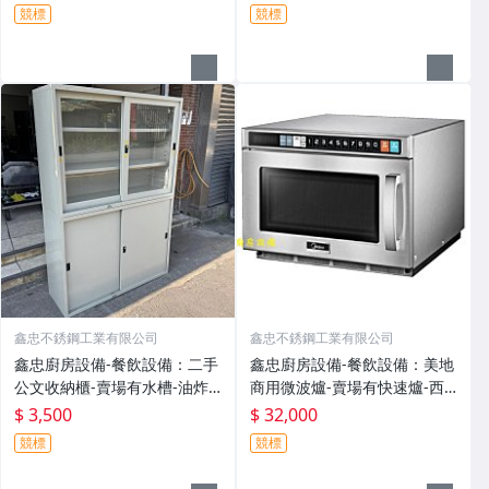
果汁機-油炸機-咖啡機-工作台-
+雙口嵌入爐全套-賣場有吊
競標
競標
飲料機-電磁爐-吧台-西餐爐-煮
櫃、抽油煙機、電陶爐、微晶
麵機
調理爐、水龍頭
鑫忠不銹鋼工業有限公司
鑫忠不銹鋼工業有限公司
鑫忠廚房設備-餐飲設備：二手
鑫忠廚房設備-餐飲設備：美地
公文收納櫃-賣場有水槽-油炸
商用微波爐-賣場有快速爐-西
機-冰箱-快速爐-吧台-微波爐-
餐爐-洗碗洗杯機-冰箱-油炸機-
$ 3,500
$ 32,000
烤箱-煮麵機-發酵箱-咖啡機-電
電磁爐-中式炒爐-水槽-工作臺
競標
競標
磁爐