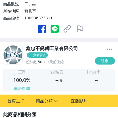
二手品
商品狀況
新北市
所在地區
100996373311
商品編號
鑫忠不銹鋼工業有限公司
實名驗證
追蹤
粉絲數
50
1天前上線
-
-
正評
出貨速度
未出貨率
100.0%
--
--
天
總評價
38
-
首頁主打
商品分類
直播影片
-
sign
居家、家具與園藝