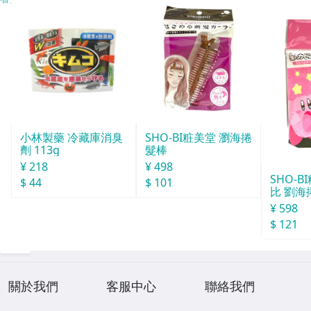
小林製藥 冷藏庫消臭
SHO-BI粧美堂 瀏海捲
劑 113g
髮棒
¥ 218
¥ 498
SHO-
$ 44
$ 101
比 劉海
¥ 598
$ 121
關於我們
客服中心
聯絡我們