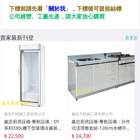
賣家最新刊登
看更多
鑫忠不銹鋼工業有限公司
鑫忠不銹鋼工業有限公司
鑫忠廚房設備-餐飲設備：DT
鑫忠廚房設備-餐飲設備：分件
系列330L機下型玻璃冷藏展示
式流理臺套組-120cm水槽平台
冰箱-賣場有水槽-烤箱-快速爐-
抽屜櫥櫃+72cm嵌入爐台櫥櫃
$ 22,500
$ 24,700