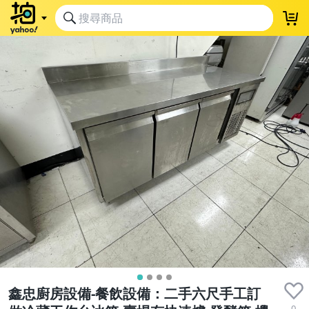
鑫忠廚房設備-餐飲設備：二手六尺手工訂
0