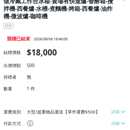
做冷藏工作台冰箱-賣場有快速爐-發酵箱-攪
拌機-西餐爐-水槽-煮麵機-烤箱-西餐爐-油炸
機-微波爐-咖啡機
競標
競標已結束
2026/08/06 18:46:00
$18,000
結標價格
500
出價增額
無
得標者
1
件
數量
運費規則
大型/超重物品運送【單件運費$500】
付款方式