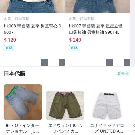
木馬小時尚衣鋪
木馬小時尚衣鋪
hk008 韓國製 夏季 男童背心 9
hk007 韓國製 夏季 星星立體
9007
口袋短袖 男童短袖 99014L
$ 120
$ 240
直購
直購
日本代購
看全部
■F・O・インター
エドウィン140 ハ
ユナイテッドアロ
ナショナル JUN
ーフパンツ カー
ーズ UNITED AR
ベ