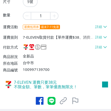
尺寸
5號
數量
運費活動
運費抵用券
週末7-11免運
運費規則
7-ELEVEN取貨付款【單件運費$38、消費滿
$1500免運費】、萊爾富取貨付款【單件運
付款方式
費$60、消費滿$1500免運費】、郵局掛號
【單件運費$60、消費滿$2000免運費】、
全新品
商品狀況
離島配送【單件運費$60、消費滿$1500免
台中市
所在地區
運費】、面交/自取/不寄送【免運費】
100997139700
商品編號
7-ELEVEN 運費只要
38
元
不限金額、筆數，筆筆優惠無限次！