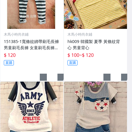
木馬小時尚衣鋪
木馬小時尚衣鋪
151385-1寬條紋綁帶刷毛長褲
hk009 韓國製 夏季 黃條紋背
男童刷毛長褲 女童刷毛長褲13
心 男童背心
號 (小瑕疵)
$ 120
$ 100
~
$ 120
直購
直購