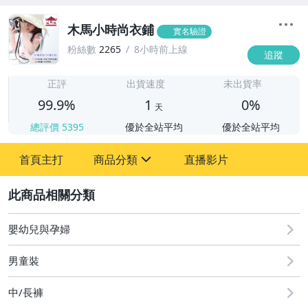
木馬小時尚衣鋪
實名驗證
粉絲數
2265
8小時前上線
追蹤
1
正評
出貨速度
未出貨率
99.9%
1
0%
天
總評價
5395
優於全站平均
優於全站平均
首頁主打
商品分類
直播影片
sign
2
嬰幼兒與孕婦
女裝與服飾配件
嬰幼兒與孕婦
男性精品與服飾
男童裝
女包精品與女鞋
中/長褲