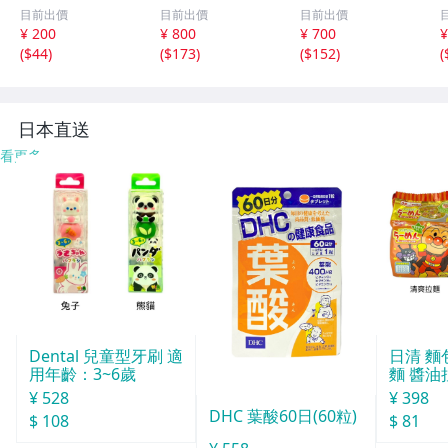
K STORE パン
キ ウエストゴム
ROWS ハーフパ
目前出價
目前出價
目前出價
ツ 130■
男の子
ンツ 130サイズ
¥ 200
¥ 800
¥ 700
¥
男の子 子供服 ベ
(
$44
)
(
$173
)
(
$152
)
(
ビー服 キッズ
日本直送
看更多
Dental 兒童型牙刷 適
日清 麵
用年齡：3~6歲
麵 醬油
麵 3包
¥ 528
¥ 398
DHC 葉酸60日(60粒)
$ 108
$ 81