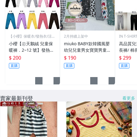
【小櫻】保暖衣/發熱衣/涼感
2月持續上架中
IN T-SHIR
衣
小櫻【㊣天鵝絨 兒童保
miuko BABY款韓國風嬰
高品質兒
暖褲．2~12 號】發熱褲.
幼兒兒童男女寶寶男童女
長褲/ 棉
衛生褲. 刷毛褲. 防寒褲.
童 2020夏款 透氣輕薄
$ 200
$ 190
$ 299
睡褲. 刷毛褲. 彈性好. 超
條紋 格子 數字 幾何 縮
直購
直購
直購
保暖舒服
口防蚊褲/現貨
賣家最新刊登
看更多