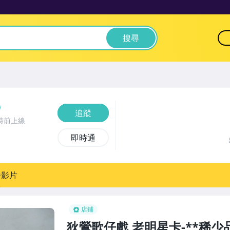
搜尋
追蹤
時前上線
即時通
播影片
店鋪
狄鶯歌仔戲,老明星卡-**稀少