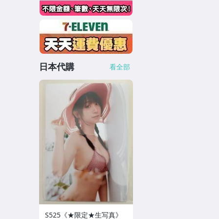
日本代購
看全部
S525《★限定★生写真》