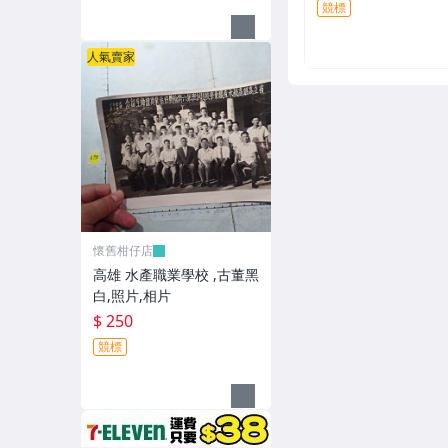
競標
人氣賣家
懷舊柑仔店
高雄 水產職業學校 ,古董黑
白,照片,相片
$ 250
競標