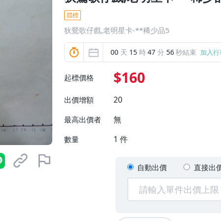
競標
狄鶯歌仔戲,老明星卡-**稀少品5
00
天
15
時
47
分
55
秒結束
加入行
$160
起標價格
20
出價增額
無
最高出價者
1
件
數量
自動出價
直接出