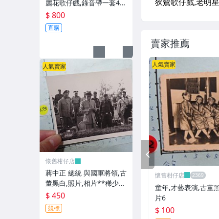
麗花歌仔戲,錄音帶一套4卷
**稀少品
$ 800
直購
賣家推薦
人氣賣家
人氣賣家
PREV
懷舊柑仔店
蔣中正 總統 與國軍將領,古
懷舊柑仔店
董黑白,照片,相片**稀少
童年,才藝表演,古董黑
品-2
$ 450
片6
競標
$ 100