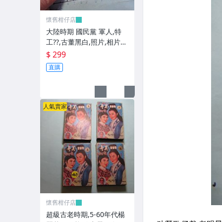
懷舊柑仔店
大陸時期 國民黨 軍人,特
工??,古董黑白,照片,相片
(老兵民國38年從大陸帶來
$ 299
台灣的) **稀少品6
直購
人氣賣家
懷舊柑仔店
超級古老時期,5-60年代楊