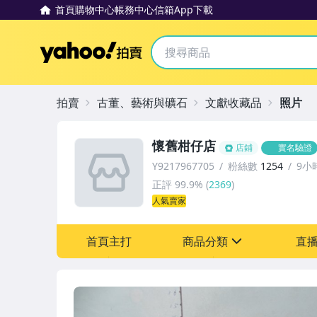
首頁
購物中心
帳務中心
信箱
App下載
Yahoo拍賣
拍賣
古董、藝術與礦石
文獻收藏品
照片
懷舊柑仔店
店鋪
實名驗證
Y9217967705
粉絲數
1254
9小
正評
99.9%
(
2369
)
人氣賣家
首頁主打
商品分類
直
sign
其它