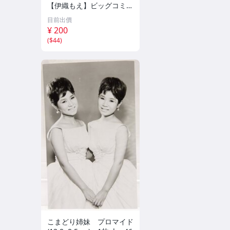
【伊織もえ】ビッグコミッ
クスピリッツ 2026年8月3
目前出價
日号 ★セブンネット限定
¥ 200
特典★ ☆送料一律☆
(
$44
)
こまどり姉妹 プロマイド