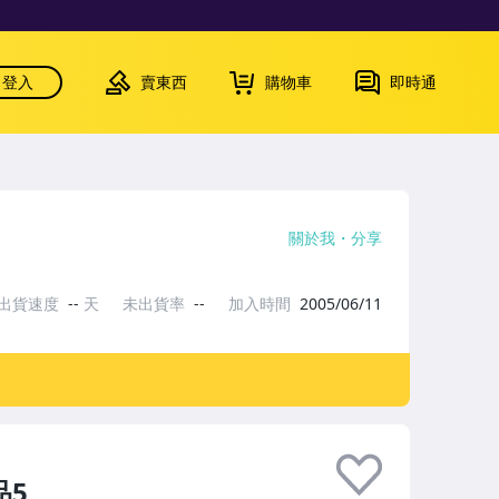
登入
賣東西
購物車
即時通
關於我
分享
出貨速度
--
天
未出貨率
--
加入時間
2005/06/11
品5