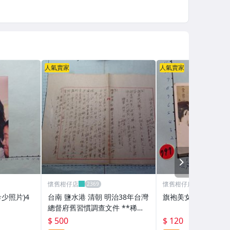
人氣賣家
人氣賣家
NEXT
懷舊柑仔店
懷舊柑仔店
少照片)4
台南 鹽水港 清朝 明治38年台灣
旗袍美女,古董黑白,
總督府舊習慣調查文件 **稀少
品
$ 500
$ 120