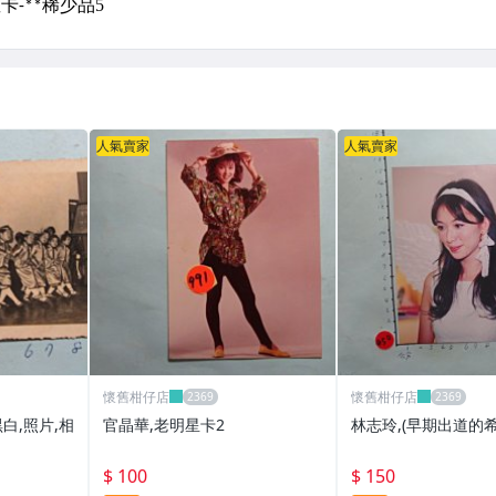
人氣賣家
人氣賣家
懷舊柑仔店
懷舊柑仔店
白,照片,相
官晶華,老明星卡2
林志玲,(早期出道的希
$ 100
$ 150