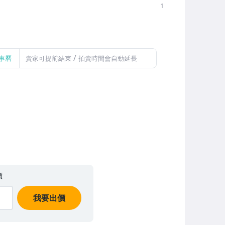
1
/
事曆
賣家可提前結束
拍賣時間會自動延長
價
我要出價