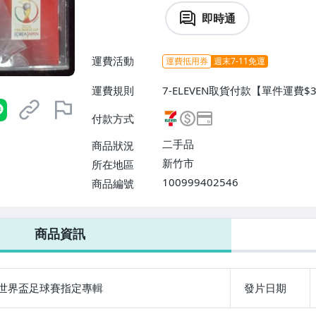
即時通
運費活動
運費抵用券
週末7-11免運
運費規則
7-ELEVEN取貨付款【單件運費
局掛號【單件運費$60、滿8件或
付款方式
二手品
商品狀況
新竹市
所在地區
100999402546
商品編號
7-ELEVEN 運費只要
38
元
不限金額、筆數，筆筆優惠無限次！
商品資訊
世界盃足球賽指定專輯
發片日期