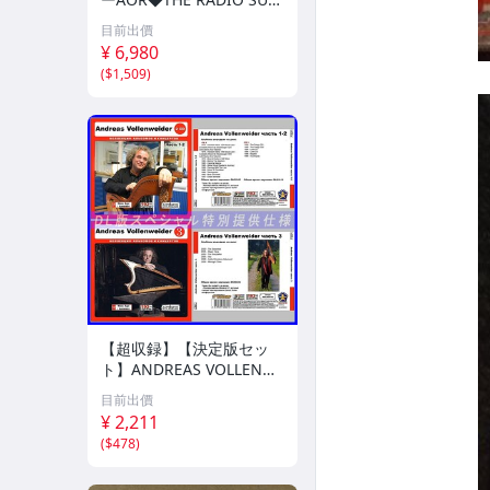
N/UNSTOPPABLE
目前出價
¥ 6,980
(
$1,509
)
【超収録】【決定版セッ
ト】ANDREAS VOLLENW
EIDER CD1+2+3 厳選プレ
目前出價
ミア音源集 MP3CD-DLVer
¥ 2,211
3ディスク♪
(
$478
)