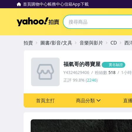
首頁
購物中心
帳務中心
信箱
App下載
Yahoo拍賣
拍賣
圖書/影音/文具
音樂與影片
CD
西
福氣哥的尋寶屋
實名驗證
Y4324629406
粉絲數
518
1小
正評
99.8%
(
2246
)
首頁主打
商品分類
直
sign
圖書/影音/文具