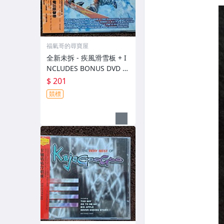
福氣哥的尋寶屋
全新未拆 - 疾風滑雪板 + I
NCLUDES BONUS DVD -
電玩原聲帶 - 2003年EMI
$ 201
版 - 201元起標 R1976
競標