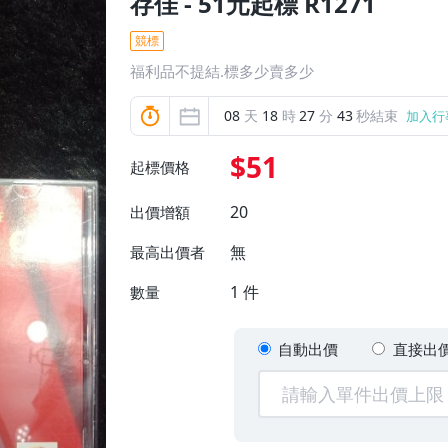
存佳 - 51元起標 R1271
競標
福利品不提結.標多少賣多少
08
天
18
時
27
分
41
秒結束
加入行
$51
起標價格
20
出價增額
無
最高出價者
1
件
數量
自動出價
直接出