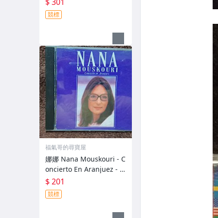
$ 301
競標
福氣哥的尋寶屋
娜娜 Nana Mouskouri - C
oncierto En Aranjuez - 1
989年美國盤 - 碟片保存佳
$ 201
- 201元起標 R1740
競標