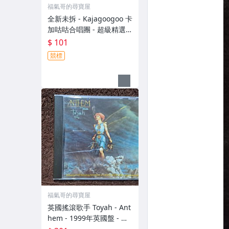
福氣哥的尋寶屋
全新未拆 - Kajagoogoo 卡
加咕咕合唱團 - 超級精選 -
1996年EMI 版 - 101元起
$ 101
標 R2059
競標
福氣哥的尋寶屋
英國搖滾歌手 Toyah - Ant
hem - 1999年英國盤 - 碟
片近新 - 301元起標 R1708