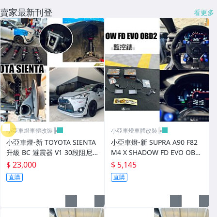
賣家最新刊登
看更多
小亞車燈車體改裝╠
小亞車燈車體改裝╠
小亞車燈-新 TOYOTA SIENTA
小亞車燈-新 SUPRA A90 F82
升級 BC 避震器 V1 30段阻尼
M4 X SHADOW FD EVO OBD
高低軟硬可調 實車
2 監控錶 監控表
$ 23,000
$ 5,145
直購
直購