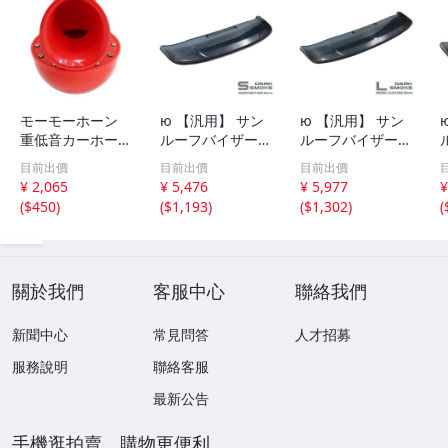
モーモーホーン
ю 【汎用】 サン
ю 【汎用】 サン
重低音カーホーン
ルーフバイザー
ルーフバイザー
ブルホーン ダン
ダークスモーク [
ダークスモーク [
目前出價
目前出價
目前出價
プカー 汽笛のよ
Sサイズ ] 90×32.
Lサイズ ] 110×3
¥ 2,065
¥ 5,476
¥ 5,977
¥
うな重量級の迫
5cm 取付金具付
2.5cm 取付金具
(
$450
)
(
$1,193
)
(
$1,302
)
(
力！ステー付 レ
き サンルーフ 後
付き サンルーフ
ッド 12V汎用 ク
付け 換気 雨よけ
後付け 換気 雨よ
ラクション 旧車
曇り予防 1個
け 曇り予防 1個
バイク
關於我們
客服中心
聯絡我們
新聞中心
常見問答
人才招募
服務說明
聯絡客服
最新公告
手機逛拍賣，購物更便利