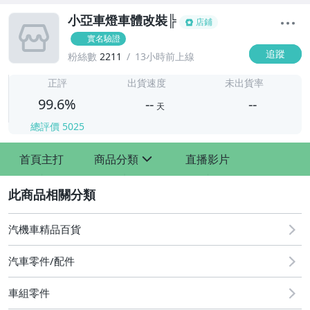
小亞車燈車體改裝╠
店鋪
實名驗證
追蹤
粉絲數
2211
13小時前上線
-
-
正評
出貨速度
未出貨率
99.6%
--
--
天
總評價
5025
-
首頁主打
商品分類
直播影片
-
sign
2
汽機車精品百貨
汽車零件/配件
車組零件
其他汽車零配件