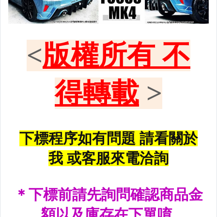
原廠型尾燈.紅白晶鑽尾燈
黑框尾燈.圓燈型尾燈.LED尾燈
前後保桿側燈.後保桿LED反光片
原廠型霧燈.晶鑽及燻黑霧燈.
各車系LED後保桿下霧燈
專用型魚眼霧燈.光圈魚眼霧燈
BMW光圈燈泡.CCFL光圈
LED第三剎車燈.LED燈泡
各車系專用DRL日行燈
車身標誌MARK.車身飾條
前後保桿.前後下巴.側裙.尾翼