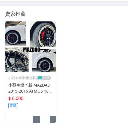
CUSCO / HARDRACE 各車系結構桿.拉桿
賣家推薦
進氣套件 進氣系統 全系列
其它
小亞車燈車體改裝╠
小亞車燈＊新 MAZDA3
2015-2016 ATMOS 18
吋 鋁圈 輪框 18*8.5 5/1
$ 6,000
08 ET40 5孔108 銀黑車
直購
邊 鉚釘款