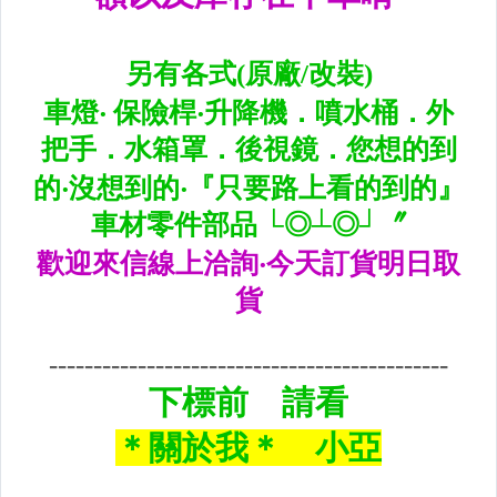
升降機.汽車零件.鈑金零件
內.外把手.後視鏡.LED後視鏡
大燈框.後燈框.側燈框.霧燈框
煞車油門踏板.冷光迎賓踏板
排氣管.內龜板.下護板.擋泥板
牌照燈.室內燈.照地燈
原廠改裝水箱罩.通風網
各車系燈眉.空力套件
非常機車
車用精品百貨類.各車系晴雨窗
避震器.卡鉗.來另片.短彈簧