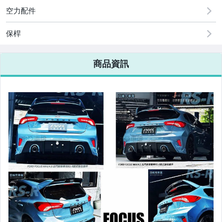
原廠=規格大燈.正廠大燈
空力配件
改裝=R8燈眉款DRL大燈
保桿
改裝=晶鑽大燈.黑框大燈
商品資訊
改裝=光圈魚眼大燈.一般魚眼大燈
手工改=3D/CCFL/COB光圈魚眼大燈
客製=光圈魚眼導光條日行燈系列
超薄型HID氙氣燈泡.大燈燈泡
通用型DRL日行燈.R8日行燈
原廠型=角燈.晶鑽.黑框.黃角燈
前保桿小燈.晶鑽.黑框小燈
LED側燈.晶鑽.燻黑.黃側燈