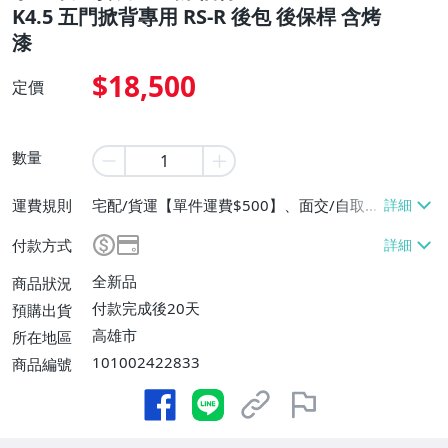
K4.5 五門掀背專用 RS-R 後包 後保桿 含烤
漆
$18,500
定價
數量
運費規則
宅配/貨運【單件運費$500】、面交/自取/
不寄送【免運費】
付款方式
全新品
商品狀況
付款完成後20天
預購出貨
高雄市
所在地區
101002422833
商品編號