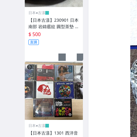
。日本瓷器。
日本●古漾
。日本掛畫。
【日本古漾】230901 日本
南部 岩鑄霰紋 圓型茶墊 直
。日本香蘭社。
徑約9.8cm 高約1.6cm
$ 500
。日本美濃燒。
直購
。日本有田燒。
。三枝惣太郎作品。
。日本進口杯盤組。
。日本額装縁起物。
。日本玻璃製品。
。皇家哥本哈根。
。LP唱片-日本音樂。
日本●古漾
【日本古漾】1301 西洋音