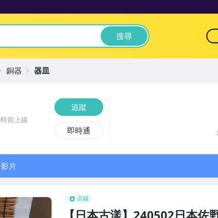
搜尋
銅器
器皿
追蹤
小時前上線
即時通
播影片
店鋪
【日本古漾】240502日本佐