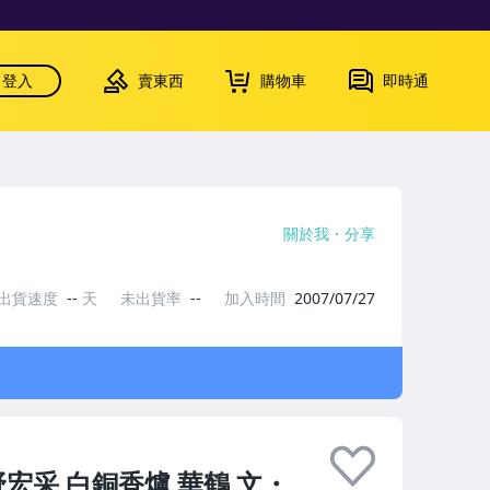
登入
賣東西
購物車
即時通
關於我
分享
出貨速度
--
天
未出貨率
--
加入時間
2007/07/27
野宏采 白銅香爐 華鶴 文・