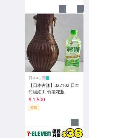
日本●古漾
【日本古漾】322102 日本
竹編細工 竹製花瓶
$ 1,500
競標