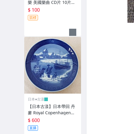
。LP唱片-西洋音樂。
樂 美國樂曲 CD片 10片組
歡迎問與答詢問喔
$ 100
。LP唱片-交響樂。
競標
。CD唱片-西洋音樂。
。CD唱片-日韓音樂。
。CD唱片-古典音樂。
。飾品-項鍊。
。日本暖爐。－煤油暖爐
其它
日本●古漾
【日本古漾】日本帶回 丹
麥 Royal Copenhagen皇
家哥本哈根 1998年度手繪
$ 600
盤
直購