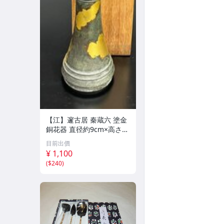
【江】邃古居 秦蔵六 塗金
銅花器 直径約9cm×高さ30
cm 在銘 共箱 古美術品(華
目前出價
道具花生花瓶花生飾壺)BX
¥ 1,100
Z2737 LTahkp CTqxaf
(
$240
)