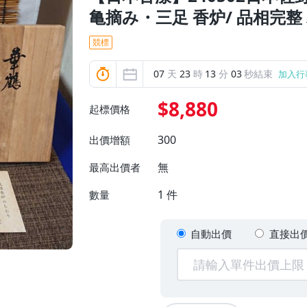
亀摘み・三足 香炉/ 品相完整
競標
07
天
23
時
13
分
01
秒結束
加入行
$8,880
起標價格
300
出價增額
無
最高出價者
1
件
數量
自動出價
直接出