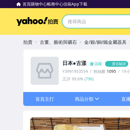
首頁
購物中心
帳務中心
信箱
App下載
Yahoo拍賣
拍賣
古董、藝術與礦石
金/銀/銅/鐵金屬器具
日本●古漾
店鋪
實名驗證
Y3991953554
粉絲數
1095
19
正評
99.6%
(
796
)
首頁主打
商品分類
直
sign