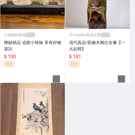
小辣椒的賣場
ZH Studio 歐洲古董
稀缺精品 追蹤小辣椒 享有好物
清代真品/彩繪木雕仕女像【一
資訊
元起標】
$ 100
$ 181
競標
競標