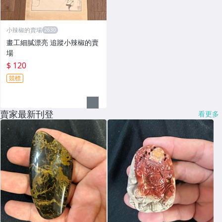
小辣椒的賣場
畫工細膩漂亮 追蹤小辣椒的賣
場
$ 120
競標
賣家最新刊登
看更多