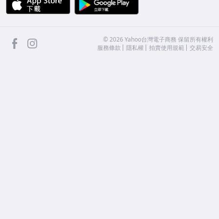
facebook
Instagram
©
2026
Yahoo台灣電子商務 保留所有權利
服務條款
隱私權
拍賣使用規範
交易安全