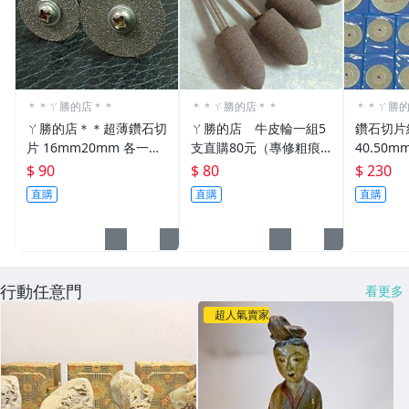
＊＊ㄚ勝的店＊＊
＊＊ㄚ勝的店＊＊
＊＊ㄚ勝
ㄚ勝的店＊＊超薄鑽石切
ㄚ勝的店 牛皮輪一組5
鑽石切片組 
片 16mm20mm 各一
支直購80元（專修粗痕
40.50
片 (籃寶專用切片) 可減
或傷痕）輕鬆容易請看照
$ 90
$ 80
$ 230
少很多損失.
片～
直購
直購
直購
行動任意門
看更多
超人氣賣家