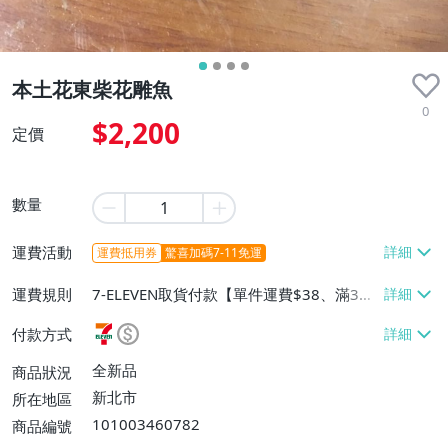
本土花東柴花雕魚
0
$2,200
定價
數量
運費活動
運費抵用券
驚喜加碼7-11免運
運費規則
7-ELEVEN取貨付款【單件運費$38、滿3件
或消費滿$3000免運費】、宅配/貨運【單
付款方式
件運費$100、滿3件或消費滿$3000免運
費】
全新品
商品狀況
新北市
所在地區
101003460782
商品編號