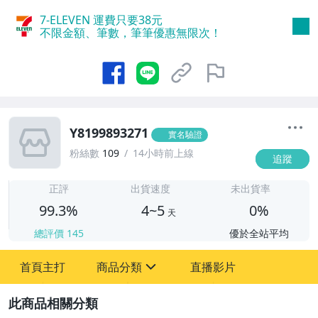
7-ELEVEN 運費只要
38
元
不限金額、筆數，筆筆優惠無限次！
Y8199893271
實名驗證
粉絲數
109
14小時前上線
追蹤
4
正評
出貨速度
未出貨率
99.3%
4~5
0%
天
總評價
145
優於全站平均
首頁主打
商品分類
直播影片
sign
2
古董、藝術與礦石