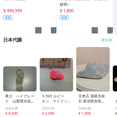
缺損）
$ 999,999
$ 1,800
直購
直購
日本代購
看全部
希少 ハイグレー
3.70ct ルビー
天然石 翡翠含有
ド 山梨県水晶峠
オン マトリック
石 新潟県糸魚川
の紫松茸水晶 国
ス アフガニスタ
市歌川産 ※山石
目前出價
目前出價
目前出價
産銘柄標本
ン産
※原石 ※約115g
¥ 8,500
¥ 2,500
¥ 1,000
¥
※希少品