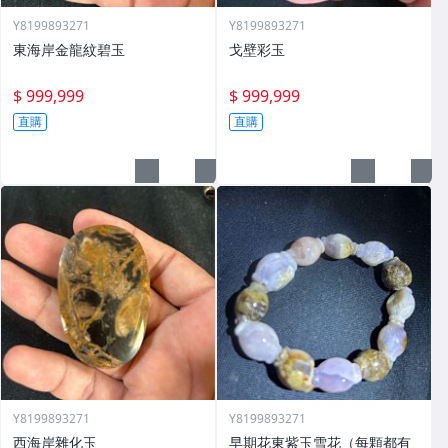
Y8199893271
Y8199893271
東海岸金龍紋碧玉
戈壁彩玉
$ 999,999
$ 999,999
直購
直購
Y8199893271
Y8199893271
西海岸雜化玉
早期花東紫玉雪花（每顆都有