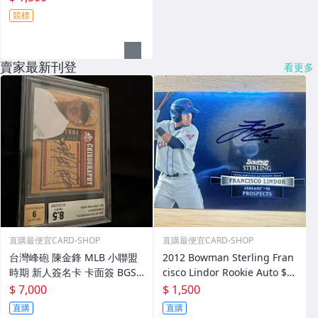
競標
賣家最新刊登
看更多
直購最便宜CARD-SHOP
直購最便宜CARD-SHOP
台灣峰砲 陳金鋒 MLB 小聯盟
2012 Bowman Sterling Fran
時期 新人簽名卡 卡面簽 BGS
cisco Lindor Rookie Auto $1
8.5
500
$ 7,000
$ 1,500
直購
直購