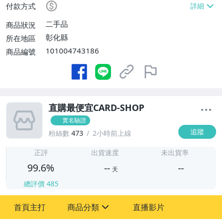
付款方式
二手品
商品狀況
彰化縣
所在地區
101004743186
商品編號
直購最便宜CARD-SHOP
實名驗證
追蹤
粉絲數
473
2小時前上線
-
-
正評
出貨速度
未出貨率
99.6%
--
--
天
總評價
485
-
首頁主打
商品分類
直播影片
-
sign