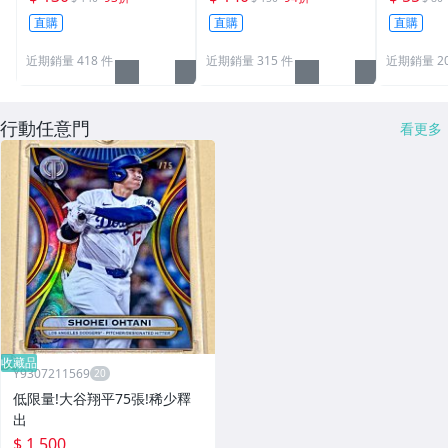
膠殼 尺寸：35pt
膠殼 尺寸：55pt
pt / CPH
直購
直購
直購
近期銷量 418 件
近期銷量 315 件
近期銷量 20
行動任意門
看更多
收藏品
Y9307211569
低限量!大谷翔平75張!稀少釋
出
$ 1,500