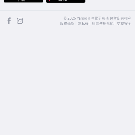
facebook
Instagram
©
2026
Yahoo台灣電子商務 保留所有權利
服務條款
隱私權
拍賣使用規範
交易安全