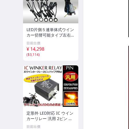
LED片側５連単体式ウイン
カー切替可能タイプ左右セ
ット
目前出價
¥ 14,298
(
$3,114
)
定形外 LED対応 IC ウイン
カーリレー 汎用 2ピン ス
カッシュ モトコンポ
目前出價