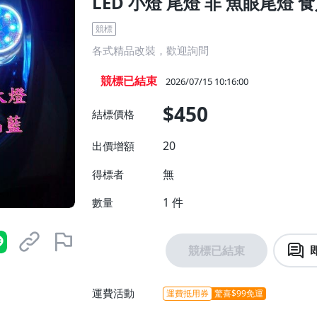
LED 小燈 尾燈 非 魚眼尾燈 
競標
各式精品改裝，歡迎詢問
競標已結束
2026/07/15 10:16:00
$450
結標價格
20
出價增額
無
得標者
1
件
數量
競標已結束
運費活動
運費抵用券
驚喜$99免運