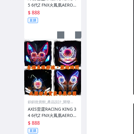
5 6代Z FNX火鳳凰AEROX
勁戰QBIX JET S G6 FIGHT
$ 888
ER
直購
鋇鋇批貨館_產品設計_開發事
業
AXIS雷霆RACING KING 3
4 6代Z FNX火鳳凰AEROX
勁戰QBIX JET S G6 FIGHT
$ 888
ER
直購