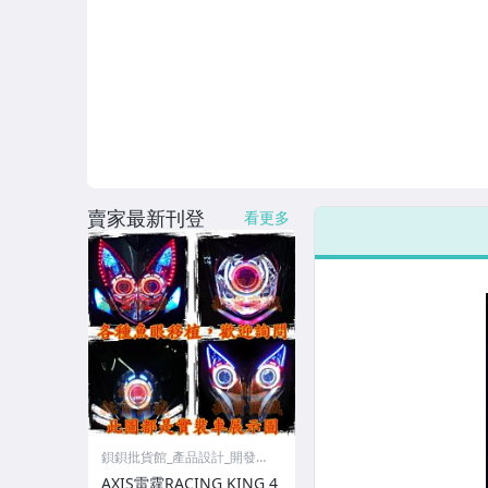
賣家最新刊登
看更多
鋇鋇批貨館_產品設計_開發事
業
AXIS雷霆RACING KING 4