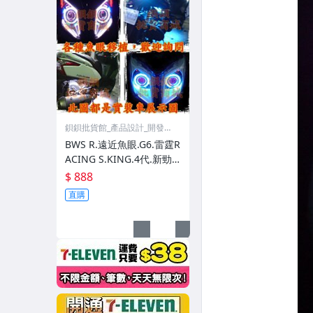
鋇鋇批貨館_產品設計_開發事
業
BWS R.遠近魚眼.G6.雷霆R
ACING S.KING.4代.新勁
戰CYGNUS X JETS.FIGHTE
$ 888
R.FT
直購