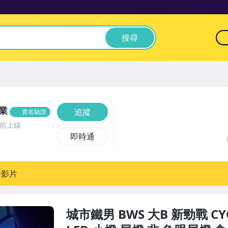
搜尋
業
追蹤
實名驗證
月前上線
即時通
播影片
城市鐵男 BWS 大B 新勁戰 CY