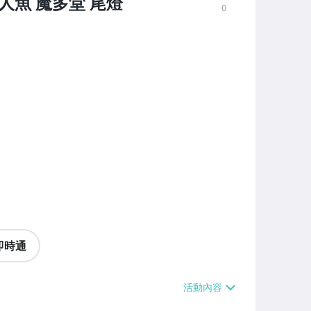
食人魚 魔多堂 尾燈
0
即時通