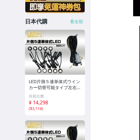
日本代購
看全部
LED片側５連単体式ウイン
カー切替可能タイプ左右セ
ット
目前出價
¥ 14,298
(
$3,114
)