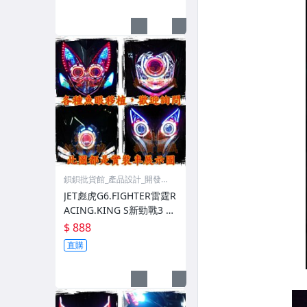
鋇鋇批貨館_產品設計_開發事
業
JET彪虎G6.FIGHTER雷霆R
ACING.KING S新勁戰3 4
6代LIMI JOG FS勁豪CYGN
$ 888
US X
直購