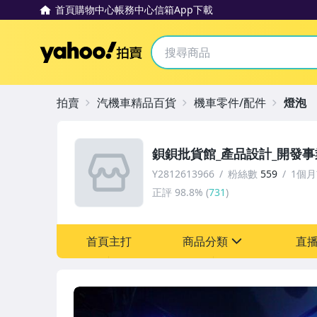
首頁
購物中心
帳務中心
信箱
App下載
Yahoo拍賣
拍賣
汽機車精品百貨
機車零件/配件
燈泡
鋇鋇批貨館_產品設計_開發事
Y2812613966
粉絲數
559
1個
正評
98.8%
(
731
)
首頁主打
商品分類
直
sign
汽機車精品百貨