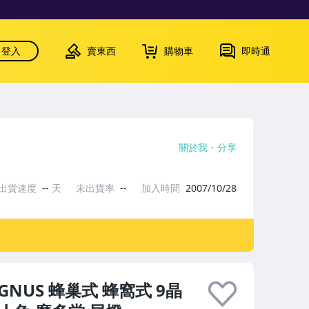
登入
賣東西
購物車
即時通
關於我
分享
出貨速度
--
天
未出貨率
--
加入時間
2007/10/28
GNUS 蜂巢式 蜂窩式 9晶