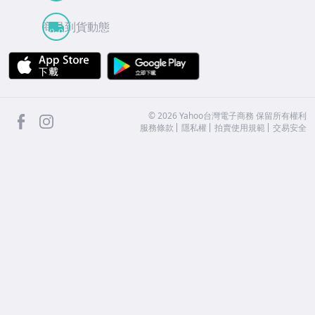
商品到貨動態
APP Store
Google Play
facebook
Instagram
©
2026
Yahoo台灣電子商務 保留所有權利
服務條款
隱私權
拍賣使用規範
交易安全