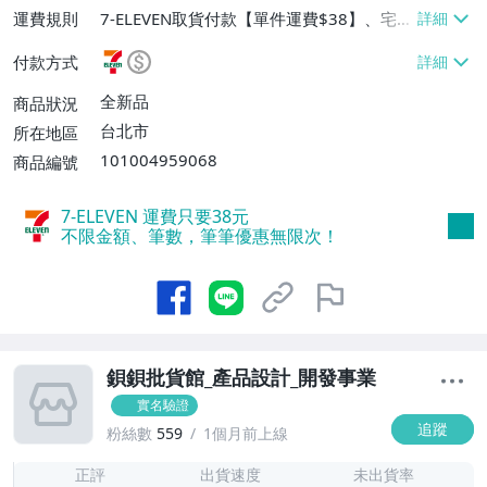
運費規則
7-ELEVEN取貨付款【單件運費$38】、宅
配/貨運【單件運費$120】、面交/自取/不
付款方式
寄送【免運費】
全新品
商品狀況
台北市
所在地區
101004959068
商品編號
7-ELEVEN 運費只要
38
元
不限金額、筆數，筆筆優惠無限次！
鋇鋇批貨館_產品設計_開發事業
實名驗證
追蹤
粉絲數
559
1個月前上線
-
-
正評
出貨速度
未出貨率