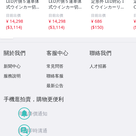
LED片側５連単体
LED片側５連単体
定形外 LED対応 I
式ウインカー切替
式ウインカー切替
C ウインカーリレ
可能タイプ左右セ
可能タイプ左右セ
ー 汎用 2ピン ス
目前出價
目前出價
目前出價
ット
ット
カッシュ モトコ
¥ 14,298
¥ 14,298
¥ 686
¥
ンポ
0
(
$3,114
)
(
$3,114
)
(
$150
)
(
關於我們
客服中心
聯絡我們
新聞中心
常見問答
人才招募
服務說明
聯絡客服
最新公告
手機逛拍賣，購物更便利
商品降價通知
買賣即時溝通