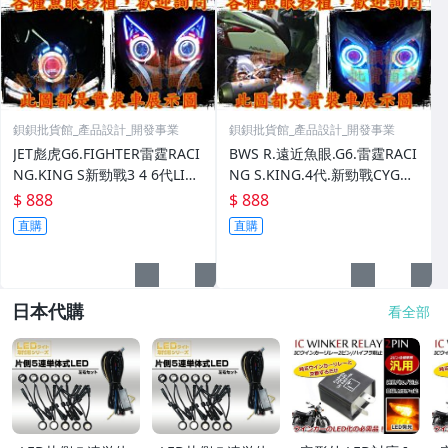
鋇鋇批貨館_產品設計_開發事業
鋇鋇批貨館_產品設計_開發事業
JET彪虎G6.FIGHTER雷霆RACI
BWS R.遠近魚眼.G6.雷霆RACI
NG.KING S新勁戰3 4 6代LIMI
NG S.KING.4代.新勁戰CYGN
JOG FS勁豪CYGNUS X
US X JETS.FIGHTER.FT
$ 888
$ 888
直購
直購
日本代購
看全部