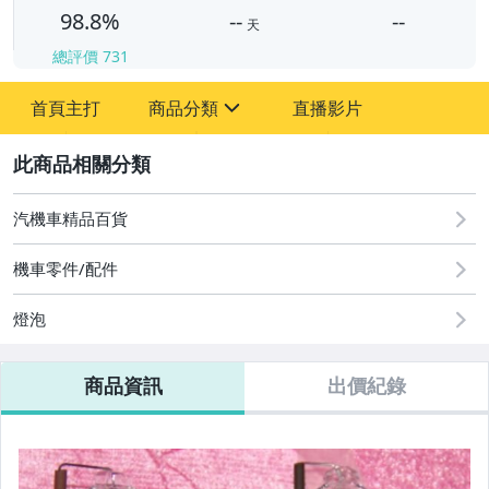
98.8%
--
--
天
總評價
731
-
首頁主打
商品分類
直播影片
-
sign
汽機車精品百貨
2
汽機車精品百貨
機車零件/配件
燈泡
商品資訊
出價紀錄