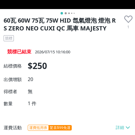
60瓦 60W 75瓦 75W HID 氙氣燈泡 燈泡 R
1
S ZERO NEO CUXI QC 馬車 MAJESTY
競標
競標已結束
2026/07/15 10:16:00
$250
結標價格
20
出價增額
無
得標者
1
件
數量
運費活動
運費抵用券
驚喜$99免運