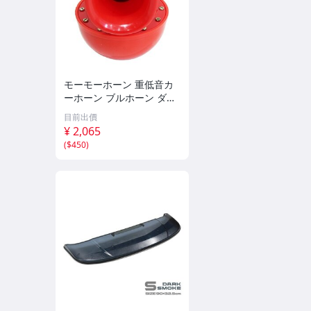
モーモーホーン 重低音カ
ーホーン ブルホーン ダン
プカー 汽笛のような重量
目前出價
級の迫力！ステー付 レッ
¥ 2,065
ド 12V汎用 クラクション
(
$450
)
旧車 バイク