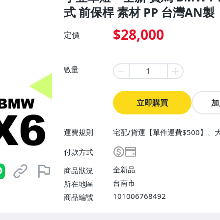
式 前保桿 素材 PP 台灣AN製
$28,000
定價
數量
立即購買
加
運費規則
宅配/貨運【單件運費$500】、
面交/自取/不寄送【免運費】
付款方式
全新品
商品狀況
台南市
所在地區
101006768492
商品編號