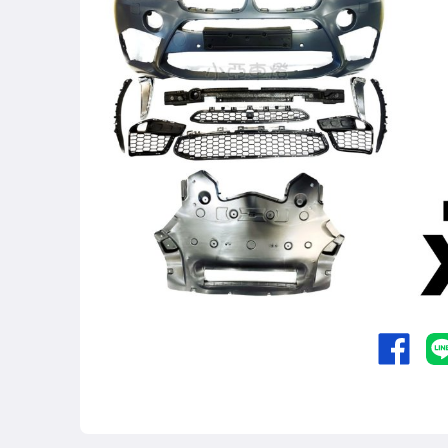
其他汽車零配件
原廠=規格大燈.正廠大燈
改裝=R8燈眉款DRL大燈
改裝=晶鑽大燈.黑框大燈
改裝=光圈魚眼大燈.一般魚眼大燈
手工改=3D/CCFL/COB光圈魚眼大燈
客製=光圈魚眼導光條日行燈系列
超薄型HID氙氣燈泡.大燈燈泡
通用型DRL日行燈.R8日行燈
原廠型=角燈.晶鑽.黑框.黃角燈
前保桿小燈.晶鑽.黑框小燈