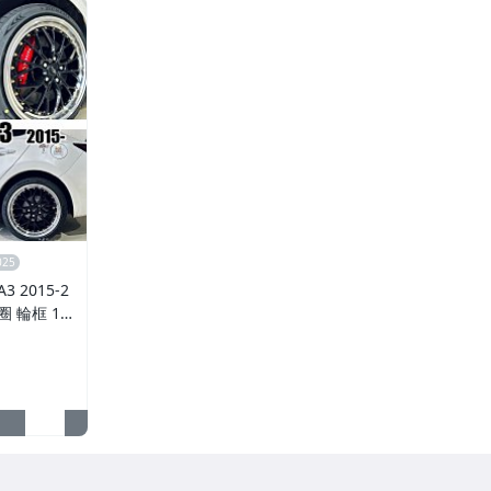
 2015-2
鋁圈 輪框 18
5孔108 銀黑