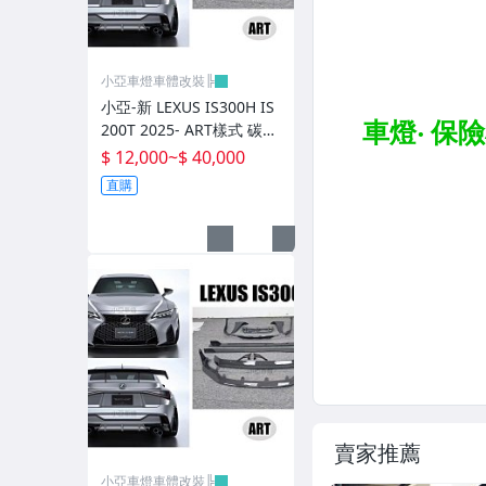
避震器.卡鉗.來另片.短彈簧
CUSCO / HARDRACE 各車系結構桿.拉桿
小亞車燈車體改裝╠
進氣套件 進氣系統 全系列
小亞-新 LEXUS IS300H IS
200T 2025- ART樣式 碳纖
其它
維 卡夢 前下巴 側裙 後下
$ 12,000
~
$ 40,000
巴 尾翼
直購
賣家推薦
小亞車燈車體改裝╠