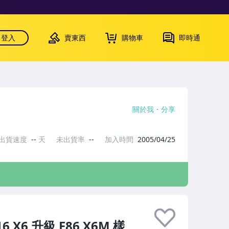
登入
賣東西
購物車
即時通
關於我
分享
出貨速度
--
天
未出貨率
--
加入時間
2005/04/25
X6 升級 F86 X6M 樣