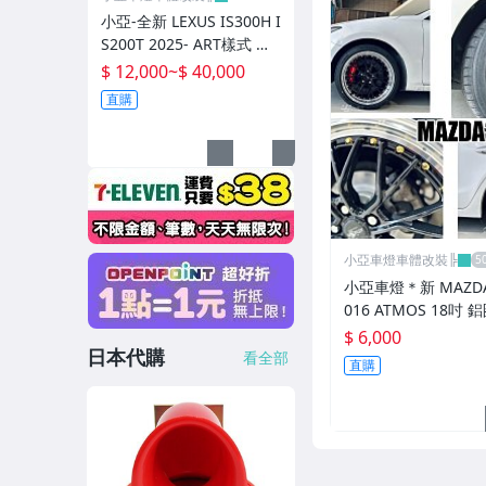
小亞-全新 LEXUS IS300H I
S200T 2025- ART樣式 碳
纖維 卡夢 前下巴 側裙 後
$ 12,000
~
$ 40,000
下巴 尾翼
直購
小亞車燈車體改裝╠
小亞車燈＊新 MAZDA3
016 ATMOS 18吋 
*8.5 5/108 ET40 
$ 6,000
日本代購
車邊 鉚釘款
看全部
直購