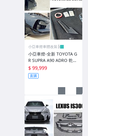
前後保桿.前後下巴.側裙.尾翼
升降機.汽車零件.鈑金零件
內.外把手.後視鏡.LED後視鏡
大燈框.後燈框.側燈框.霧燈框
小亞車燈車體改裝╠
煞車油門踏板.冷光迎賓踏板
小亞車燈-全新 TOYOTA G
R SUPRA A90 ADRO 乾式
排氣管.內龜板.下護板.擋泥板
碳纖維 前保桿風刀 前保 風
$ 99,999
刀
牌照燈.室內燈.照地燈
直購
原廠改裝水箱罩.通風網
各車系燈眉.空力套件
非常機車
車用精品百貨類.各車系晴雨窗