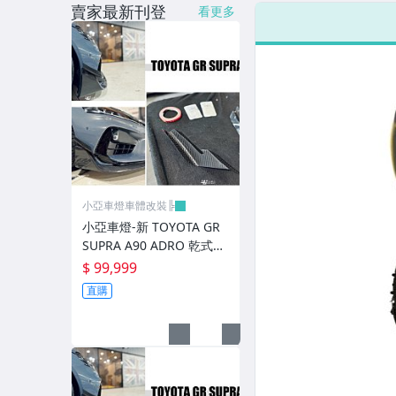
賣家最新刊登
看更多
LED側燈.晶鑽.燻黑.黃側燈
原廠型尾燈.紅白晶鑽尾燈
黑框尾燈.圓燈型尾燈.LED尾燈
前後保桿側燈.後保桿LED反光片
原廠型霧燈.晶鑽及燻黑霧燈.
各車系LED後保桿下霧燈
小亞車燈車體改裝╠
專用型魚眼霧燈.光圈魚眼霧燈
小亞車燈-新 TOYOTA GR
SUPRA A90 ADRO 乾式碳
BMW光圈燈泡.CCFL光圈
纖維 前保桿風刀 前保 風刀
$ 99,999
直購
LED第三剎車燈.LED燈泡
各車系專用DRL日行燈
車身標誌MARK.車身飾條