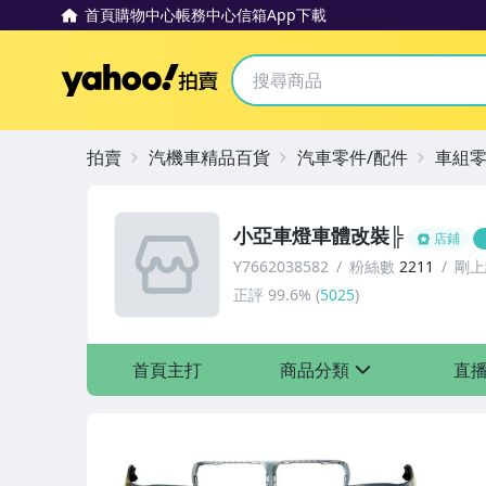
首頁
購物中心
帳務中心
信箱
App下載
Yahoo拍賣
拍賣
汽機車精品百貨
汽車零件/配件
車組
小亞車燈車體改裝╠
店鋪
Y7662038582
粉絲數
2211
剛上
正評
99.6%
(
5025
)
首頁主打
商品分類
直
sign