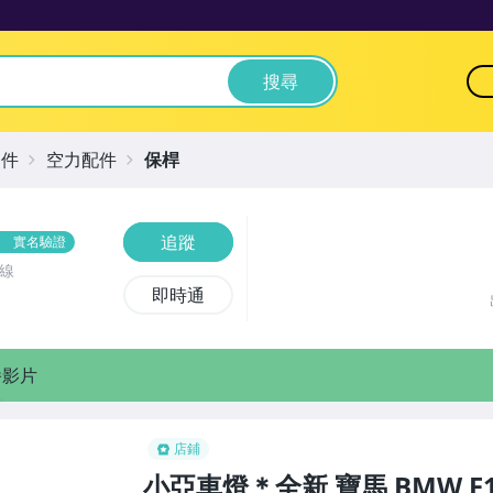
搜尋
零件
空力配件
保桿
追蹤
實名驗證
線
即時通
播影片
店鋪
小亞車燈＊全新 寶馬 BMW F16 