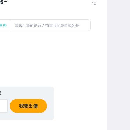
漲~
12
/
事曆
賣家可提前結束
拍賣時間會自動延長
價
我要出價