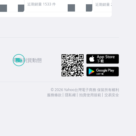
近期銷量 1533 件
近期銷量 271 件
APP St
商品到貨動態
Google
©
2026
Yahoo台灣電子商務 保留所有權利
服務條款
隱私權
拍賣使用規範
交易安全