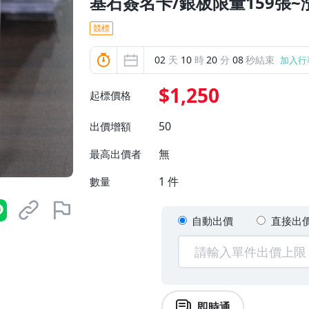
基石簽名卡/銀板限量159張~
競標
02
天
10
時
20
分
07
秒結束
加入行
$1,250
起標價格
50
出價增額
無
最高出價者
1
件
數量
自動出價
直接出
即時通