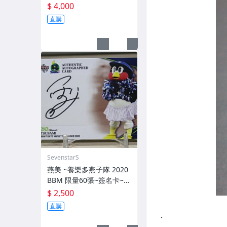
量10張 簽名卡~交換卡 已
$ 4,000
換回~ 簽背號41~西武獅日
直購
職3屆勝投王 勇士TML三冠
王 MVP~
SevenstarS
燕美 ~養樂多燕子隊 2020
BBM 限量60張~簽名卡~2
83 TSUBAMI~最強吉祥物
$ 2,500
燕九郎妹妹
直購