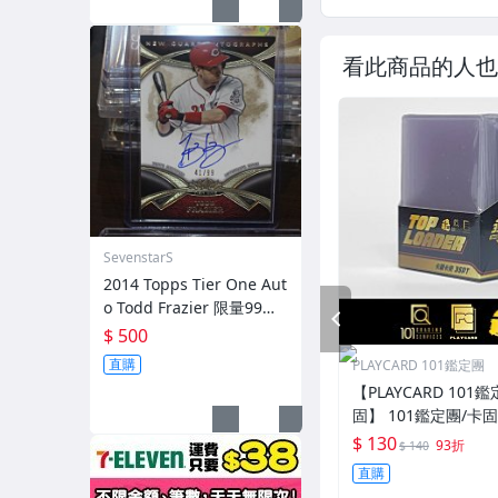
看此商品的人也
SevenstarS
2014 Topps Tier One Aut
o Todd Frazier 限量99張
PREV
簽名卡
$ 500
直購
PLAYCARD 101鑑定團
【PLAYCARD 101鑑
固】 101鑑定團/卡
一般卡夾 / 塑膠殼 尺
$ 130
93折
$ 140
直購