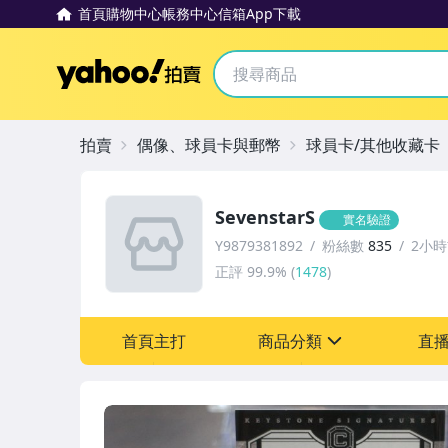
首頁
購物中心
帳務中心
信箱
App下載
Yahoo拍賣
拍賣
偶像、球員卡與郵幣
球員卡/其他收藏卡
SevenstarS
實名驗證
Y9879381892
粉絲數
835
2小
正評
99.9%
(
1478
)
首頁主打
商品分類
直
sign
成人專區
偶像、球員卡與郵幣