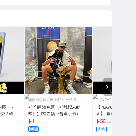
NEXT
球員卡每週六晚上10點半結標
PLAYCARD 101鑑定團
定團 - 卡
補差額 湊免運（補競標未結
【PLAYCARD 101鑑
夾 / 磁鐵
帳）(用補差額都會送小卡）
固】 原廠原裝 磁鐵卡
H130
殼 尺寸：55pt / CPH
$ 1
$ 55
69折
$ 80
直購
直購