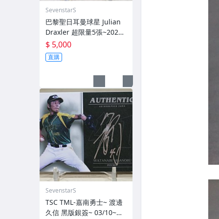
SevenstarS
巴黎聖日耳曼球星 Julian
Draxler 超限量5張~2021-
22 Topps Paris Saint-Ger
$ 5,000
main SSP 亮面簽名卡~
直購
SevenstarS
TSC TML-嘉南勇士~ 渡邊
久信 黑版銀簽~ 03/10~限