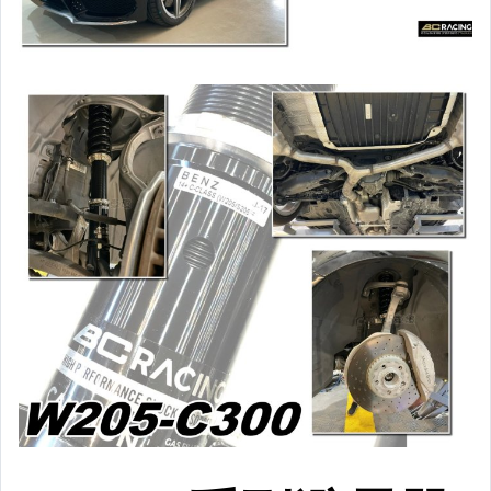
黑框尾燈.圓燈型尾燈.LED尾燈
前後保桿側燈.後保桿LED反光片
原廠型霧燈.晶鑽及燻黑霧燈.
各車系LED後保桿下霧燈
專用型魚眼霧燈.光圈魚眼霧燈
BMW光圈燈泡.CCFL光圈
LED第三剎車燈.LED燈泡
各車系專用DRL日行燈
車身標誌MARK.車身飾條
前後保桿.前後下巴.側裙.尾翼