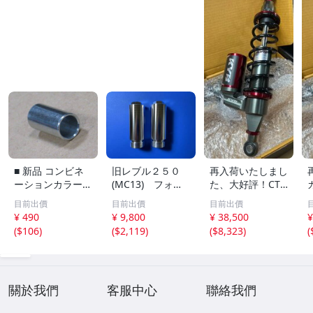
■ 新品 コンビネ
旧レブル２５０
再入荷いたしまし
ーションカラー ■
(MC13) フォー
た、大好評！CT1
Φ8mm 10mm×2
ク径Φ３３×１０
25用カヤバリア
目前出價
目前出價
目前出價
0mm スチール ユ
０ｍｍ フロント
ショック、世界の
¥ 490
¥ 9,800
¥ 38,500
¥
ニクロ キタコ KI
フォーク延長キッ
カヤバ製、モノチ
(
$106
)
(
$2,119
)
(
$8,323
)
(
TACO 0900-093-
ト
リンドロ。
90001 09000939
0001
關於我們
客服中心
聯絡我們