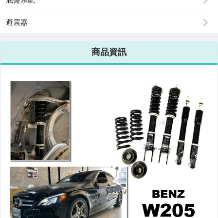
改裝=R8燈眉款DRL大燈
避震器
改裝=晶鑽大燈.黑框大燈
商品資訊
改裝=光圈魚眼大燈.一般魚眼大燈
手工改=3D/CCFL/COB光圈魚眼大燈
客製=光圈魚眼導光條日行燈系列
超薄型HID氙氣燈泡.大燈燈泡
通用型DRL日行燈.R8日行燈
原廠型=角燈.晶鑽.黑框.黃角燈
前保桿小燈.晶鑽.黑框小燈
LED側燈.晶鑽.燻黑.黃側燈
原廠型尾燈.紅白晶鑽尾燈