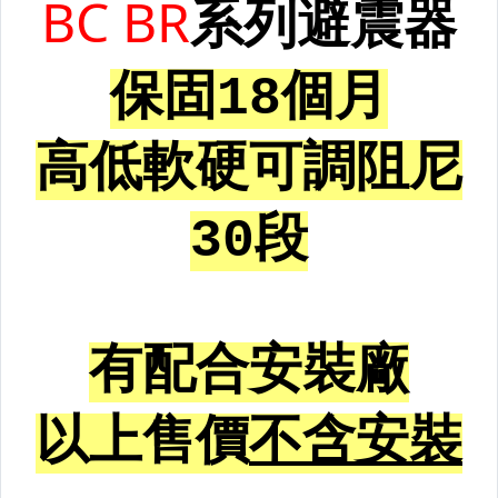
升降機.汽車零件.鈑金零件
內.外把手.後視鏡.LED後視鏡
大燈框.後燈框.側燈框.霧燈框
煞車油門踏板.冷光迎賓踏板
排氣管.內龜板.下護板.擋泥板
牌照燈.室內燈.照地燈
原廠改裝水箱罩.通風網
各車系燈眉.空力套件
非常機車
車用精品百貨類.各車系晴雨窗
避震器.卡鉗.來另片.短彈簧