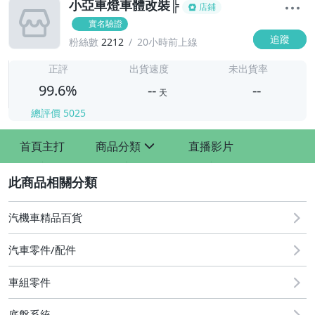
小亞車燈車體改裝╠
店鋪
實名驗證
追蹤
粉絲數
2212
20小時前上線
-
-
正評
出貨速度
未出貨率
99.6%
--
--
天
總評價
5025
-
首頁主打
商品分類
直播影片
-
sign
2
汽機車精品百貨
汽車零件/配件
車組零件
其他汽車零配件
原廠=規格大燈.正廠大燈
底盤系統