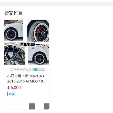
CUSCO / HARDRACE 各車系結構桿.拉桿
進氣套件 進氣系統 全系列
賣家推薦
其它
小亞車燈車體改裝╠
小亞車燈＊新 MAZDA3
2015-2016 ATMOS 18
吋 鋁圈 輪框 18*8.5 5/1
$ 6,000
08 ET40 5孔108 銀黑車
直購
邊 鉚釘款